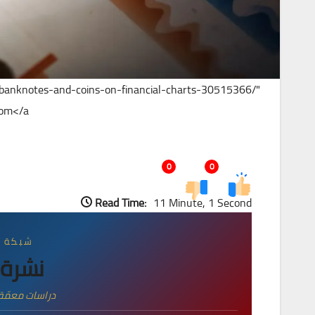
o-banknotes-and-coins-on-financial-charts-30515366/"
om</a>
0
0
Read Time:
11 Minute, 1 Second
شبكة ال
نشرة ا
دراسات معمّقة