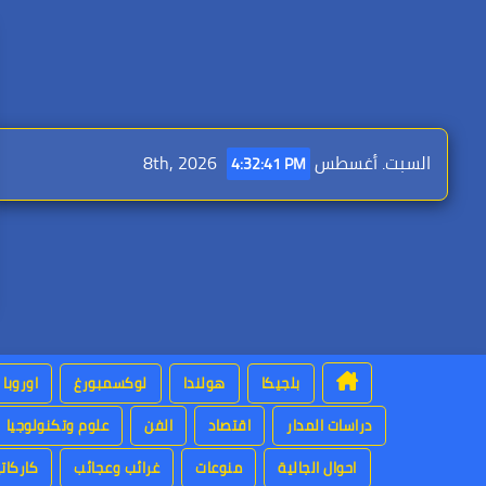
Ski
t
conten
السبت. أغسطس 8th, 2026
4:32:43 PM
بلجيكا
هولندا
لوكسمبورغ
اوروبا
دراسات المدار
اقتصاد
الفن
علوم وتكنولوجيا
احوال الجالية
منوعات
غرائب وعجائب
كاركاتي