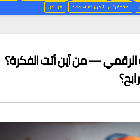
صفحة رئيس التحرير “فيسبوك “
من نحن
ورو الرقمي — من أين أتت الفكرة؟
رابح؟