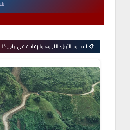
الثلاثاء 24 يون
🔴 تحقيق: بلجيكا تُطبّق قواعد اللجوء الأوروبية 
📋 المحور الأول: اللجوء والإقامة في بلجيك