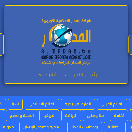
رئيس التحرير .د هشام عوكل
العالم العربي
القارة اميريكية
العالم الاسلامي
اسيا
كت
ثقافة
هنا وطني
الرياضة
افريقيا
الصحة والعلاج
س
ر
اطفالنا
بودكاست المدار
الهجرة وحقوق الإنسان
مدونة رئ