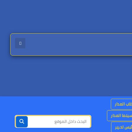
اب المدار
ينما المدار
يس تحرير