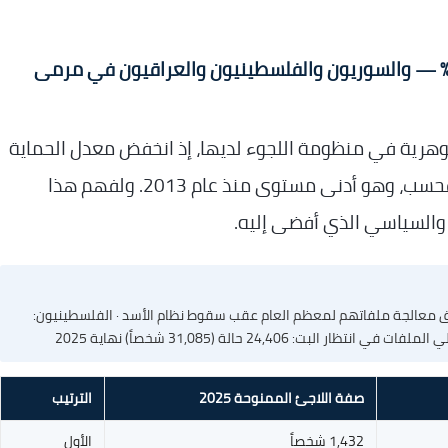
عدل الحماية في بلجيكا يتراجع إلى 28% — والسوريون والفلسطينيون والعراقيون في مرمى
م 2025 انعطافة جوهرية في منظومة اللجوء لديها، إذ انخفض معدل الحماية
من 47.2% عام 2024 إلى 28.4% فحسب، وهو أدنى مستوى منذ عام 2013. ولفهم هذا
ي والسياسي الذي أفضى إليه.
لبات اللجوء بنسبة 74% بسبب تعليق معالجة ملفاتهم لمعظم العام عقب سقوط نظام الأسد · الفلسطينيون:
صفة اللاجئ الممنوحة 2025
الترتيب
1,432 شخصاً
الأول