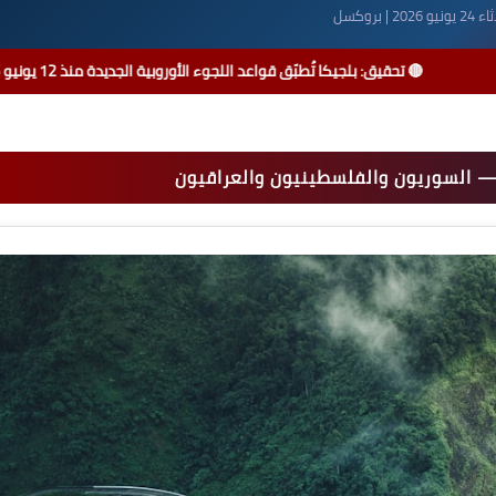
يو 2026 | بروكسل
الجديدة منذ 12 يونيو 2026 | معدل الحماية ينخفض إلى 28% | إصلاح البطالة: 42,000 طالب عمل في بروكسل مهددون بفقدان مستحقاتهم | اليورو الرقمي: البرلمان يُقرّ الإطار القانوني ليصبح واقعاً بحلول 2029
ا — السوريون والفلسطينيون والعراقيون