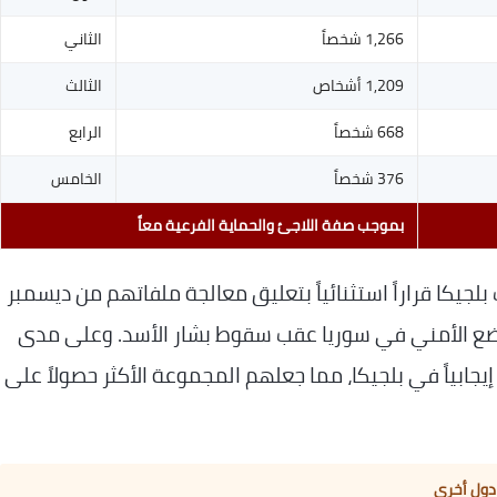
1,266 شخصاً
الثاني
1,209 أشخاص
الثالث
668 شخصاً
الرابع
376 شخصاً
الخامس
بموجب صفة اللاجئ والحماية الفرعية معاً
بلجيكا قراراً استثنائياً بتعليق معالجة ملفاتهم من ديسمبر
، وذلك لتقييم الوضع الأمني في سوريا عقب سقوط بشار الأسد. وعلى مدى
 نحو 44,000 سوري قراراً إيجابياً في بلجيكا، مما جعلهم المجموعة الأكثر حصولاً على
دول أخرى