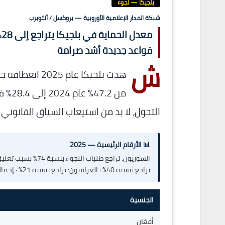
بلجيكا — لجوء
شبكة المدار الإعلامية الأوروبية — بروكسل / أنتويرب
م
قواعد جديدة أشد صرامة
ش
هدت بلجيكا عا
التحول، لا بد من استيعاب السياق القانون
📊 الأرقام الرئيسية — 2025
السوريون: تراجع ط
تراجع بنسبة 40% · العراقيون: تراجع بنسبة 21% · إجمالي الملفات في انتظار البت: 24,406 حالة (31,085 شخصاً) نهاية 2025
الجنسية
أفغان