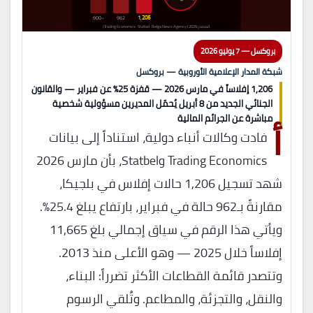
1,206
~900
962
المصدر: Trading Economics · Statbel · Belga News Agency (2026)
بروكسل — 7 يوليو 2026
شبكة المدار الإعلامية الأوروبية — بروكسل
1,206 إفلاساً في مارس 2026 — قفزة 25% عن فبراير — والقانون
الجنائي الجديد من 8 أبريل يُحمّل المديرين مسؤولية شخصية
أ
مباشرة عن الجرائم المالية
فادت وكالات أنباء دولية، استناداً إلى بيانات
Trading Economics وStatbel، بأن مارس 2026
شهد تسجيل 1,206 حالات إفلاس في بلجيكا،
مقارنةً بـ962 حالة في فبراير، بارتفاع يبلغ 25.4%.
ويأتي هذا الرقم في سياق إجمالي بلغ 11,665
إفلاساً خلال 2025 — وهو الأعلى منذ 2013.
وتتصدر قائمة القطاعات الأكثر تضرراً: البناء،
والنقل، والتجزئة، والمطاعم. وتُلقي الرسوم