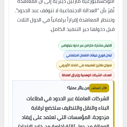
اللوكسمبورغية مارتين ديبريه إلى أن المعاهدة
تُقرّ بأن “العدالة الاجتماعية لا تتوقف عند الحدود”.
وتنتظر المعاهدة إقراراً برلمانياً في الدول الثلاث
قبل دخولها حيز التنفيذ الكامل.
تفتيش مشترك متزامن عبر حدود بنيلوكس
تبادل فوري لبيانات الضمان الاجتماعي
نموذج مقترح لتعميمه على الاتحاد الأوروبي
الهدف: الشركات الوهمية وإغراق العمالة
من يتأثر عملياً؟
الأثر المباشر
الشركات العاملة عبر الحدود في قطاعات
البناء والنقل والتنظيف ستخضع لرقابة
مزدوجة. المؤسسات التي تعتمد على إيفاد
العمالة من دول ثالثة (خاصة من خارج الاتحاد)