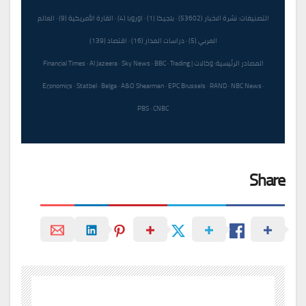
التصنيفات: نشرة الاخبار (53602) · بلجيكا (1) · اوروبا (4) · القارة الأمريكية (9) · العالم
العربي (5) · دراسات المدار (16) · اقتصاد (139)
المصادر الرئيسية: وكالات | Financial Times · Al Jazeera · Sky News · BBC · Trading
Economics · Statbel · Belga · A&O Shearman · EPC Brussels · RAND · NBC News ·
PBS · CNBC
Share