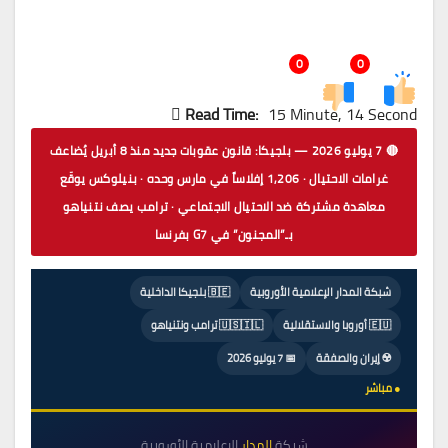
0
0
Read Time:
15 Minute, 14 Second
🔴 7 يوليو 2026 — بلجيكا: قانون عقوبات جديد منذ 8 أبريل يُضاعف
غرامات الاحتيال · 1,206 إفلاساً في مارس وحده · بنيلوكس يوقّع
معاهدة مشتركة ضد الاحتيال الاجتماعي · ترامب يصف نتنياهو
بـ”المجنون” في G7 بفرنسا
شبكة المدار الإعلامية الأوروبية
🇧🇪 بلجيكا الداخلية
🇪🇺 أوروبا والاستقلالية
🇺🇸🇮🇱 ترامب ونتنياهو
☢️ إيران والصفقة
📅 7 يوليو 2026
● مباشر
شبكة
المدار
الإعلامية الأوروبية