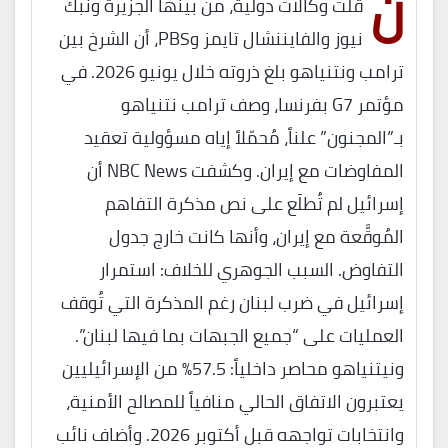
ن
قلت وكالات دولية، من بينها الجزيرة ونبك
نيوز والفايننشال تايمز وPBS، أن الشرخ بين
ترامب ونتنياهو بلغ ذروته خلال يونيو 2026. في
مؤتمر G7 بفرنسا، وصف ترامب نتنياهو
بـ”المجنون” علناً، مُحمّلاً إياه مسؤولية تعقيد
المفاوضات مع إيران. وكشفت NBC News أن
إسرائيل لم تُطلَع على نص مذكرة التفاهم
المُوقَّعة مع إيران، وأنها كانت خارج جدول
التفاوض. السبب الجوهري للخلاف: استمرار
إسرائيل في ضرب لبنان رغم المذكرة التي تُوقف
العمليات على “جميع الجبهات بما فيها لبنان”.
ونيتنياهو محاصر داخلياً: 57.5% من الإسرائيليين
يعتبرون الاتفاق الحالي منافياً للمصالح الأمنية،
وانتخابات تواجهه قبل أكتوبر 2026. وأضاف نائب