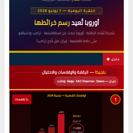
النشرة اليومية — 7 يوليو 2026
أوروبا تُعيد
رسم خرائطها
بلجيكا تُشدّد الرقابة · أوروبا تبحث عن استقلاليتها · ترامب ونتنياهو
على حافة القطيعة · إيران: هل خُدع ترامب؟
🔴 عاجل
🇧🇪
بلجيكا
— الرقابة والإفلاسات والاحتيال
خبران — Belga · A&O Shearman · Delano · وكالات
الإفلاسات الشهرية — بلجيكا 2026
1
📉 إفلاسات
مارس
+25.4%
vs فبراير
فبراير
11,665
يناير
إجمالي 2025