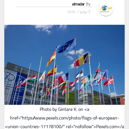
almadar
By
يوليو 7, 2026
Photo by Gintare K. on <a
href="https://www.pexels.com/photo/flags-of-european-
union-countries-17178100/" rel="nofollow">Pexels.com</a>