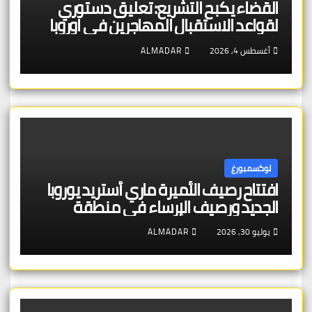
القضاء يكبح التشريع: تعليق دستوري
لقواعد الاستقبال المهاجرين في اوروبا
أغسطس 4, 2026
ALMADAR
لوكسمبورغ
افتتاح رصيف الأميرة ماري أستريد يوروبا
الجديد ورصيف الإرساء في منطقة
شنغن – بنية تحتية عالية الجودة تخدم
يوليو 30, 2026
ALMADAR
الجمهور والتراث الأوروبي