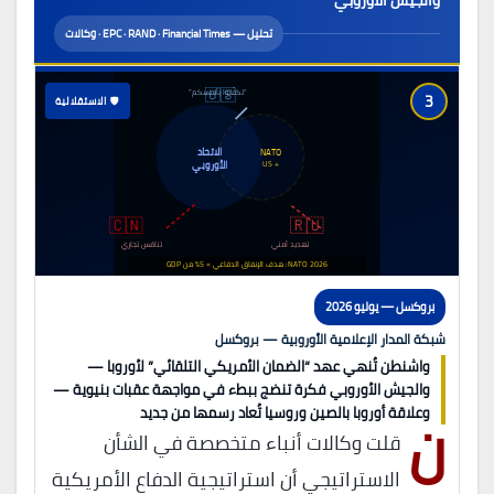
والجيش الأوروبي
تحليل — EPC · RAND · Financial Times · وكالات
🇺🇸
“تكفّلوا بأنفسكم”
3
🛡️ الاستقلالية
الاتحاد
NATO
الأوروبي
+ US
🇨🇳
🇷🇺
تهديد أمني
تنافس تجاري
NATO 2026: هدف الإنفاق الدفاعي = 5% من GDP
بروكسل — يوليو 2026
شبكة المدار الإعلامية الأوروبية — بروكسل
واشنطن تُنهي عهد “الضمان الأمريكي التلقائي” لأوروبا —
والجيش الأوروبي فكرة تنضج ببطء في مواجهة عقبات بنيوية —
ن
وعلاقة أوروبا بالصين وروسيا تُعاد رسمها من جديد
قلت وكالات أنباء متخصصة في الشأن
الاستراتيجي أن استراتيجية الدفاع الأمريكية