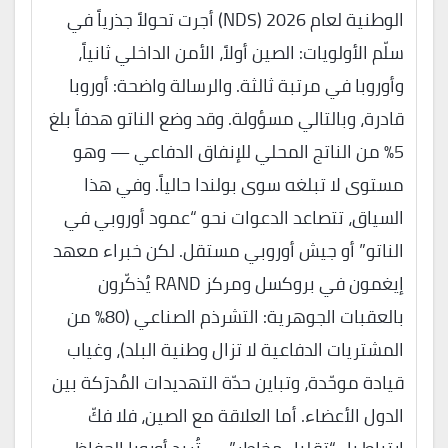
الوطنية لعام 2026 (NDS) أجرت تحولاً جذرياً في
سلّم الأولويات: الصين أولاً، الأمن الداخلي ثانياً،
وأوروبا في مرتبة ثالثة. والرسالة واضحة: أوروبا
قادرة، وبالتالي مسؤولة. وقد وضع الناتو هدفاً بلغ
5% من الناتج المحلي للإنفاق الدفاعي — وهو
مستوى لا تبلغه سوى بولندا حالياً. وفي هذا
السياق، تتصاعد الدعوات نحو “عمود أوروبي في
الناتو” أو جيش أوروبي مستقل. لكن خبراء معهد
إيغمون في بروكسل ومركز RAND يُذكّرون
بالعقبات الجوهرية: التشرذم الصناعي (80% من
المشتريات الدفاعية لا تزال وطنية البلد)، وغياب
قيادة موحّدة، وتباين حدّة التهديدات المُدرَكة بين
الدول الأعضاء. أما العلاقة مع الصين، فلا فكّ