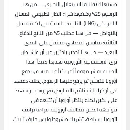
مستهلك) قابلة للاستغلال التجاري — من هنا
الرسوم 25% وضغوط شراء الغاز الطبيعي المسال
الأمريكي (LNG). الثانية: حليف أمني لكنه مثقل
بالتواكل — من هنا مطلب 5% من الناتج للدفاع.
الثالثة: منافس اقتصادي محتمل على المدى
البعيد — من هنا تحذير باحثين من أن واشنطن
ترى الاستقلالية الأوروبية تهديداً بعيداً. هذا
المثلث يفسّر موقفاً أمريكياً غير متسق: يدفع
أوروبا للتسلّح ثم يرفع عليها الرسوم. يطلب دعمها
في أوكرانيا ثم يُلمّح بالتفاوض مع روسيا. ويضغط
على بكين لكنه ينتظر أوروبا أن تتبعه في
مواجهة الصين بتكاليف أوروبية. قراءة ترامب
لأوروبا ببساطة: “شريك مشروط وليس حليف ثابت”.