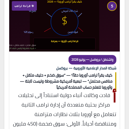
كيف يقرأ ترامب أوروبا؟ — 2026
5
🎯 قراءة ترامب
شراء LNG أمريكي
دفاع 5%
$
قيود الصين
رسوم 25%
قراءة ترامب لأوروبا — بصراحة
سوق ضخم + حليف مثقل + منافس تجاري 
= شريك مشروط وليس حليف ثابت
واشنطن / بروكسل — يوليو 2026
شبكة المدار الإعلامية الأوروبية — بروكسل
كيف يقرأ ترامب أوروبا حقاً؟ — “سوق ضخم + حليف مثقل +
منافس محتمل” — تبعية أمريكية مشروطة وليست ثابتة —
أ
وأوروبا تتعلم حساب المصلحة أمريكياً
فادت وكالات أنباء دولية استناداً إلى تحليلات
مراكز بحثية متعددة أن إدارة ترامب الثانية
تتعامل مع أوروبا بثلاث نظارات متزامنة
ومتناقضة أحياناً. الأولى: سوق ضخمة (450 مليون