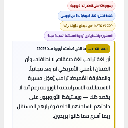
رسوم 25% على الصادرات الأوروبية
ضغط: اشتروا LNG أمريكياً بدلاً من الروسي
NATO 5% GDP: “من لا يدفع لا يُؤخذ برأيه”
المحللون: واشنطن ترى أوروبا المستقلة “تهديداً بعيداً”
ما الذي تعلّمته أوروبا منذ 2025؟
الدرس الأوروبي
أن لغة ترامب لغة صفقات، لا تحالفات. وأن
الضمان الأمني الأمريكي لم يعد مجانياً.
والمفارقة المُفيدة: ترامب يُعجّل مسيرة
الاستقلالية الاستراتيجية الأوروبية رغم أنه لا
يقصد ذلك — ويستيقظ الأوروبيون على
حاجتهم لأسلحتهم الخاصة وقرارهم المستقل
ربما أسرع مما كانوا يريدون.