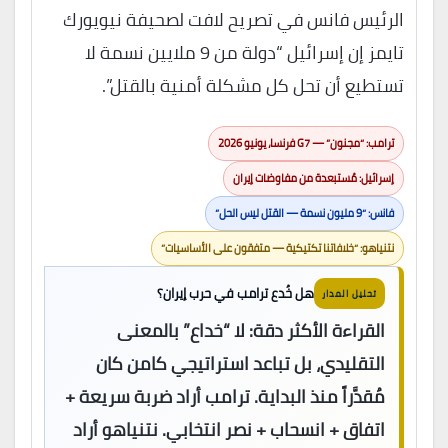
الرئيس فانس في تصريح لافت لصحيفة نيويورك
تايمز إن إسرائيل “دولة من 9 ملايين نسمة لا
تستطيع أن تحل كل مشكلة أمنية بالقتل”.
ترامب: “مجنون” — G7 فرنسا، يونيو 2026
إسرائيل: مُستبعدة من مفاوضات إيران
فانس: “9 مليون نسمة — القتل ليس الحل”
نتنياهو: “خلافاتنا تكتيكية — متفقون على الأساسيات”
هل خُدع ترامب في حرب إيران؟
تحليل المدار
القراءة الأكثر دقة: لا “خداع” بالمعنى
التقليدي، بل تباعد استراتيجي كامن كان
مُقدَّراً منذ البداية. ترامب أراد ضربة سريعة +
اتفاق + انسحاب + نصر انتخابي. نتنياهو أراد