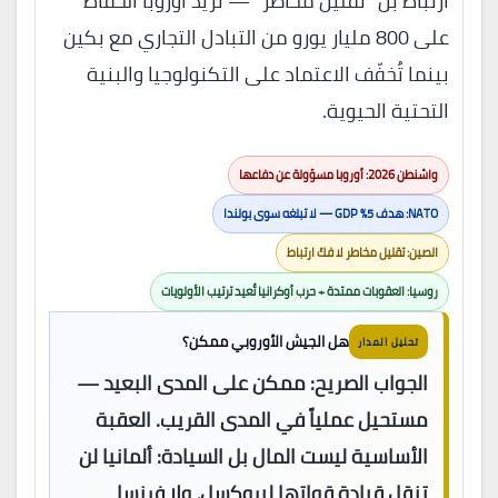
ارتباط بل “تقليل مخاطر” — تُريد أوروبا الحفاظ
على 800 مليار يورو من التبادل التجاري مع بكين
بينما تُخفّف الاعتماد على التكنولوجيا والبنية
التحتية الحيوية.
واشنطن 2026: أوروبا مسؤولة عن دفاعها
NATO: هدف 5% GDP — لا تبلغه سوى بولندا
الصين: تقليل مخاطر لا فكّ ارتباط
روسيا: العقوبات ممتدة + حرب أوكرانيا تُعيد ترتيب الأولويات
هل الجيش الأوروبي ممكن؟
تحليل المدار
الجواب الصريح: ممكن على المدى البعيد —
مستحيل عملياً في المدى القريب. العقبة
الأساسية ليست المال بل السيادة: ألمانيا لن
تنقل قيادة قواتها لبروكسل، ولا فرنسا