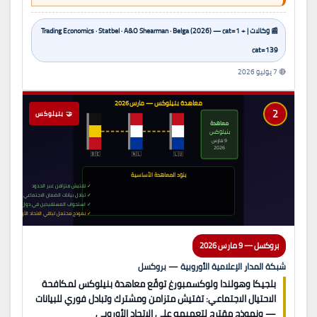
📰 وكالات | Trading Economics · Statbel · A&O Shearman · Belga (2026) — cat=1 +
cat=139
🔴 7 يوليو 2026
معاهدة بنيلوكس — مارس 2026
2
🤝 بنيلوكس
معاهدة
بنيلوكس
9 مارس
2026
🇧🇪
🇳🇱
🇱🇺
بنود المعاهدة الأساسية
✓ تفتيش متزامن عبر الحدود
✓ تبادل بيانات الضمان الاجتماعي فوراً
✓ استجواب المستفيدين في دول بعضهم
✓ نموذج محتمل لباقي الاتحاد الأوروبي
بروكسل — 9 مارس 2026
شبكة المدار الإعلامية الأوروبية — بروكسل
بلجيكا وهولندا ولوكسمبورغ توقّع معاهدة بنيلوكس لمكافحة
الاحتيال الاجتماعي: تفتيش متزامن ومشترك وتبادل فوري للبيانات
— ونموذج مقترح لتعميمه على الاتحاد الأوروبي