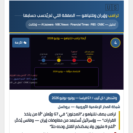
🇺🇸
ترامب
وإيران ونتنياهو — الصفقة التي لم يُحسب حسابها
تحليل — Al Jazeera · NBC News · Financial Times · PBS · CNBC — وكالات
أزمة ترامب-نتنياهو — يونيو 2026
4
🎭 الأزمة
بدون إسرائيل
“مجنون!”
مفاوضات
ترامب:
هدنة إيران
ضربة إيران
يوليو
يونيو 3
أبريل
فبراير
G7 فرنسا
بدون إسرائيل
مشتركة
اقتباسات موثّقة — يونيو 2026
ترامب لـFT: “أنا من يتخذ القرارات — كل القرارات”
فانس لـNYT: “أنتم 9 مليون — لا يمكنكم القتل فقط”
نتنياهو لـCNBC: “نتفق على الأساسيات.. خلافاتنا تكتيكية”
واشنطن / تل أبيب / G7 فرنسا — يونيو–يوليو 2026
شبكة المدار الإعلامية الأوروبية — بروكسل
ترامب يصف نتنياهو بـ”المجنون” في G7 ويُعلن “أنا من يتخذ
القرارات” — وإسرائيل تُستبعد من مفاوضات إيران — وفانس يُذكّر:
“أنتم 9 مليون ولا يمكنكم القتل وحده حلاً”