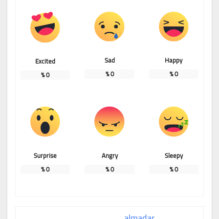
Sad
Happy
Excited
%
0
%
0
%
0
Surprise
Angry
Sleepy
%
0
%
0
%
0
almadar