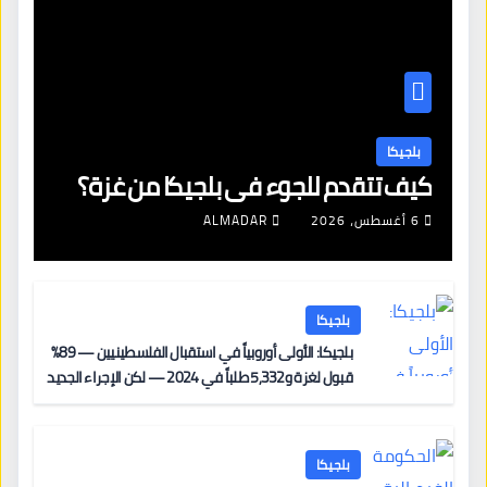
بلجيكا
كيف تتقدم للجوء في بلجيكا من غزة؟
6 أغسطس، 2026
ALMADAR
بلجيكا
بلجيكا: الأولى أوروبياً في استقبال الفلسطينيين — 89%
قبول لغزة و5,332 طلباً في 2024 — لكن الإجراء الجديد
من 12 يونيو يُعقّد المسار لمن يحمل وضعاً في دولة EU
أخرى
بلجيكا