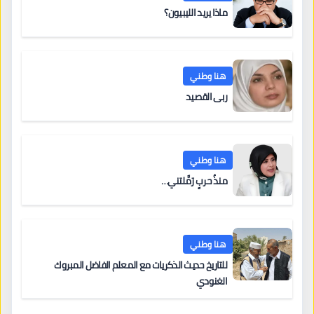
ماذا يريد الليبيون؟
هنا وطني
ربى القصيد
هنا وطني
منذُ حربٍ رَمَّلتني…
هنا وطني
للتاريخ حديث الذكريات مع المعلم الفاضل المبروك
الغنودي