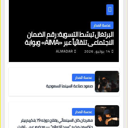
عدسة المدار
البرتغال تبسّط التسوية: رقم الضمان
الاجتماعي تلقائياً عبر «AIMA» وبوابة
جديدة لتجديد الإقامات
14 يوليو، 2026
ALMADAR
عدسة المدار
صعود صناعة السينما السعودية
عدسة المدار
مهرجان كان السينمائي يفتتح دورته 79 بتكريم بيتر
جاكسون مخرج “سيد الخواتم” — وحضور عربي لافت