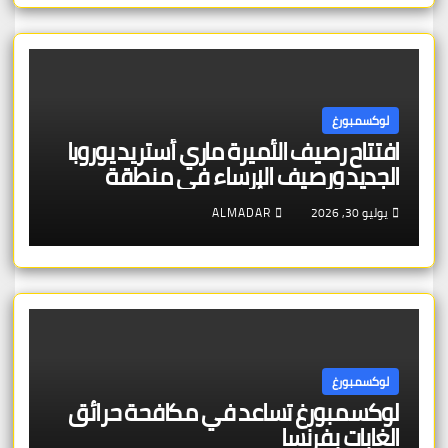
لوكسمبورغ
افتتاح رصيف الأميرة ماري أستريد يوروبا
الجديد ورصيف الإرساء في منطقة
شنغن – بنية تحتية عالية الجودة تخدم
يوليو 30, 2026
ALMADAR
الجمهور والتراث الأوروبي
لوكسمبورغ
لوكسمبورغ تساعد في مكافحة حرائق
الغابات بفرنسا