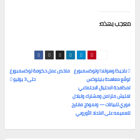
معجب بهذه:
بلجيكا وهولندا ولوكسمبورغ
ملخص عمل حكومة لوكسمبورغ
توقّع معاهدة بنيلوكس
حتى 3 يوليو
تصفّح
لمكافحة الاحتيال الاجتماعي:
المقالات
تفتيش متزامن ومشترك وتبادل
فوري للبيانات — ونموذج مقترح
لتعميمه على الاتحاد الأوروبي