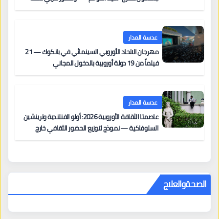
على السجادة الحمراء يضم نادين نجيم وآسر ياسين وخالد
مزنر ضمن لجنة التحكيم
عدسة المدار
مهرجان الاتحاد الأوروبي السينمائي في بانكوك — 21
فيلماً من 19 دولة أوروبية بالدخول المجاني
عدسة المدار
عاصمتا الثقافة الأوروبية 2026: أولو الفنلندية وترينشين
السلوفاكية — نموذج لتوزيع الحضور الثقافي خارج
المراكز الكبرى
الصحةوالعلاج