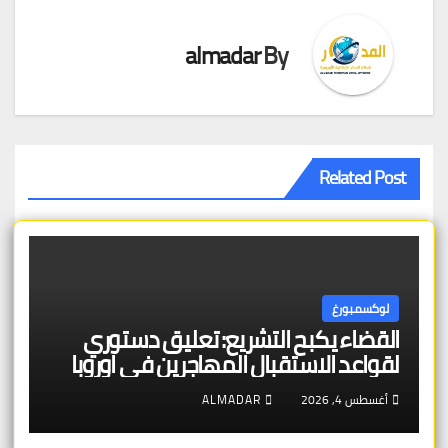
almadar
By
Related Post
لوكسمبورغ
القضاء يكبح التشريع: تعليق دستوري
لقواعد الاستقبال المهاجرين في اوروبا
أغسطس 4, 2026
ALMADAR