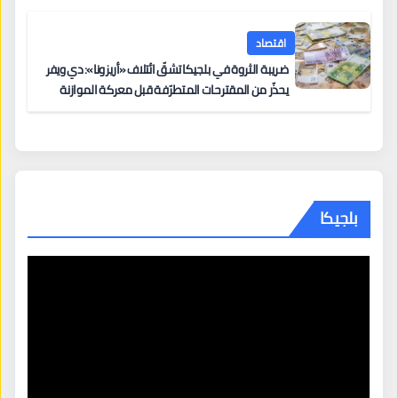
اقتصاد
ضريبة الثروة في بلجيكا تشقّ ائتلاف «أريزونا»: دي ويفر
يحذّر من المقترحات المتطرّفة قبل معركة الموازنة
بلجيكا