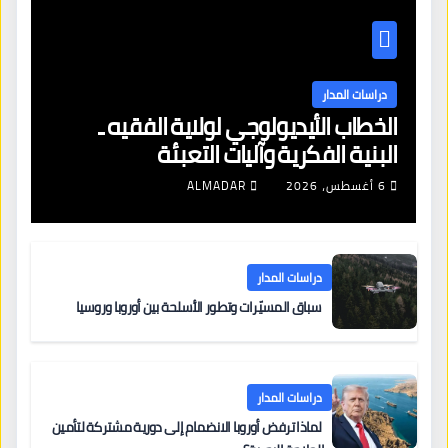
دراسات المدار
الخطاب الأيديولوجي لولاية الفقيه ـ
البنية الفكرية وآليات التعبئة
6 أغسطس، 2026
ALMADAR
دراسات المدار
سباق المسيّرات وتطور الأسلحة بين أوروبا وروسيا
دراسات المدار
لماذا ترفض أوروبا الانضمام إلى دورية مشتركة لتأمين