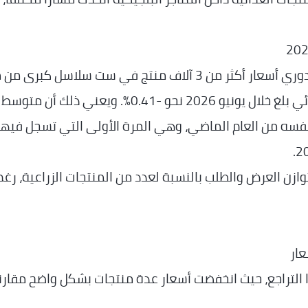
وأوضحت منظمة Testachats، التي تتابع بشكل دوري أسعار أكثر من 3 آلاف منتج في ست سلاسل كب
السوبرماركت في بلجيكا، أن معدل التضخم الغذائي بلغ خلال يونيو 2026 نحو -0.41%. ويعني ذلك أن متوسط
 نفسه من العام الماضي، وهي المرة الأولى التي تسجل فيها
ازن العرض والطلب بالنسبة لعدد من المنتجات الزراعية، رغم
عار
ا التراجع، حيث انخفضت أسعار عدة منتجات بشكل واضح مقارن