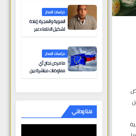
البحرية؟
دراسات المدار
الهوية والهجرة: إعادة
تشكيل الانتماء عبر
الحدود
دراسات المدار
ما فرص نجاح أي
مفاوضات مباشرة بين
أوروبا وروسيا؟
ال شهر يونيو 2026، لينخفض
رة عن
هنا وطني
ية
ما