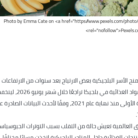
Photo by Emma Cate on <a href="https://www.pexels.com/photo/
rel="nofollow">Pexels.c
 الأسر البلجيكية بعض الارتياح بعد سنوات من الارتفاعات
المتتالية في تكاليف المعيشة، سجلت أسعار المواد الغذائية في بلجيكا تراجعًا خل
معدل التضخم الغذائي إلى مستوى سلبي للمرة الأولى منذ نهاية عام 2021، وفقًا لأحدث البيانات الصاد
ق العالمية تعيش حالة من التقلب بسبب التوترات الجيوسياس
نتجات الغذائية داخل المتاجر البلجيكية اتخذت مسارًا مختلفًا، 