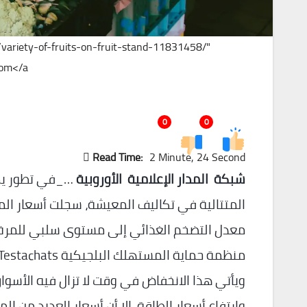
variety-of-fruits-on-fruit-stand-11831458/"
om</a>
0
0
Read Time:
2 Minute, 24 Second
شبكة المدار الإعلامية الأوروبية
…_في تطور يمنح
منظمة حماية المستهلك البلجيكية Testachats.
ويأتي هذا الانخفاض في وقت لا تزال فيه الأسوا
وارتفاع أسعار الطاقة، إلا أن أسعار العديد من الم