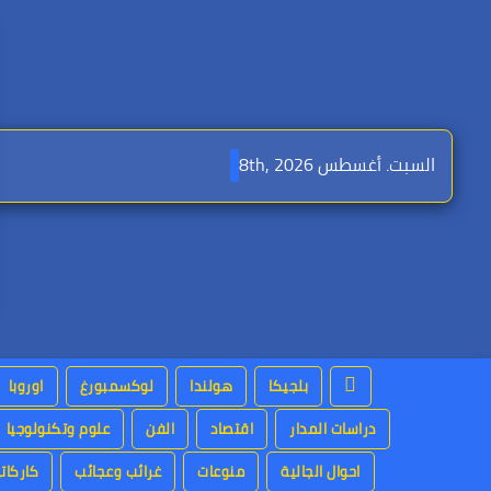
Ski
t
conten
السبت. أغسطس 8th, 2026
بلجيكا
هولندا
لوكسمبورغ
اوروبا
دراسات المدار
اقتصاد
الفن
علوم وتكنولوجيا
احوال الجالية
منوعات
غرائب وعجائب
كاركاتي