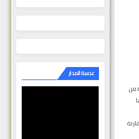
عدسة المدار
دة من
ا
ارنة