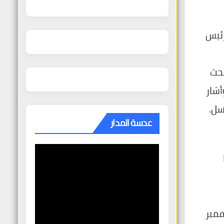
 في 8 مايو 2026، إن “الرئيس
 الانفتاح لبحث
أشار
كسل.
عدسة المدار
 الأراضي في نوفمبر