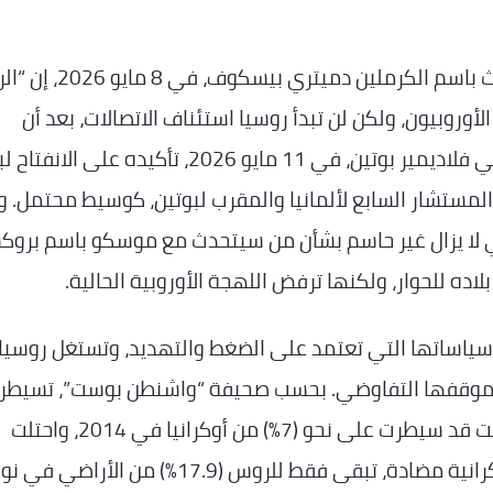
قال المتحدث باسم الكرملين دميتري بيسكوف،
روبيون، ولكن لن تبدأ روسيا استئناف الاتصالات، بعد أن
قطعتها العواصم الأوروبية”. وجدد الرئيس الروسي فلاديمير بوتين، في 11 مايو 2026، تأكيده على
، المستشار السابع لألمانيا والمقرب لبوتين، كوسيط محتمل. و
 أن الاتحاد الأوروبي لا يزال غير حاسم بشأن من سيتحدث مع موسكو باسم برو
ا سياساتها التي تعتمد على الضغط والتهديد، وتستغل روسيا
ن موقفها التفاوضي. بحسب صحيفة “واشنطن بوست”، تسيطر
تسيطر على (19.4%) من الأراضي الأوكرانية، وكانت قد سيطرت على نحو (7%) من أوكرانيا في 2014، واحتلت
(26.8%) من أوكرانيا في 2022. وبعد هجمات أوكرانية مضادة، تبقى فقط للروس (17.9%) من