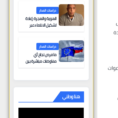
البحرية؟
دراسات المدار
الهوية والهجرة: إعادة
ل
تشكيل الانتماء عبر
دة
الحدود
دراسات المدار
ما فرص نجاح أي
مفاوضات مباشرة بين
عوات
أوروبا وروسيا؟
هنا وطني
، دون