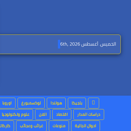
Ski
t
conten
الخميس. أغسطس 6th, 2026
بلجيكا
هولندا
لوكسمبورغ
اوروبا
دراسات المدار
اقتصاد
الفن
علوم وتكنولوجيا
احوال الجالية
منوعات
غرائب وعجائب
كاركاتي