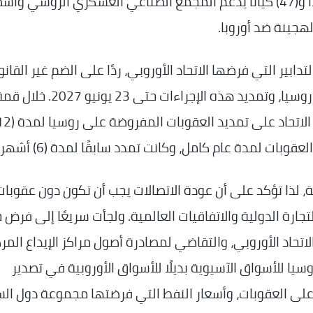
التدابير التقييدية ضد روسيا، وتتألف من (34) فردًا و(47) كيانًا يدعم المجمع الصناعي العسكري الروسي
هجينة ضد أوروبا.
تدابير التي فرضها الاتحاد الأوروبي، ردًا على الضم غير القان
لشبه جزيرة القرم ومدينة سيفاستوبول من قبل روسيا، وتمديد هذه الإجراءات حتى 23 يونيو 2027. 
وبات لمدة عام كامل، وكانت تمدد سابقًا لمدة (6) أشهر.
، لذا تؤكد على أن عودة الاتصالات يجب أن تكون دون عقوبات
 التجارة الدولية والاتفاقيات العالمية. ولجأت سريعًا إلى فرض 
لاتحاد الأوروبي، والتقاضي لمصادرة أصول مراكز الإيداع المر
وسيا للأسواق الآسيوية بديلًا للأسواق الأوروبية في تصدير
على العقوبات، وأسعار النفط التي فرضتها مجموعة دول ال