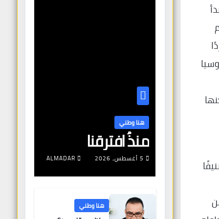
، في يناير 2026، إن “مبدأ
م
دًا
وسيا
ي، لكنها
هنا وطني
منذُ افترقنا
5 أغسطس، 2026
ALMADAR
 2026. وتضمنت العقوبات (120) إدراجًا جديدًا و(36) تصنيفًا
ة من
هنا وطني