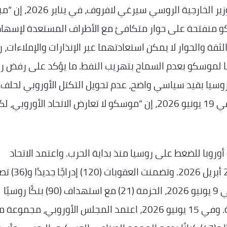
تتمثل شروط روسيا للحوار في المساواة، وقال وزير الخارجية الروسي سيرغي لافروف
كو منفتحة على حوار متكافئ مع الأطراف المستعدة لإسها
فروف، في 19 يونيو 2026، على أن الثقة والحوار لا يمكن استعادتهما عبر الإنذارات والإملاءات، ر
ها لموسكو بعدم السماح بتهريب النفط. ما يؤكد على رفض ر
سيا بقيد سياسي واضح، عدم تحويل التكتل الأوروبي لحلف
عسكري. وقال الرئيس الروسي فلاديمير بوتين، في 19 يونيو 2026، إن “موسكو لا تعارض الاتحاد الأوروب
أوروبا للضغط على روسيا منذ بداية الحرب. واعتمد الاتحاد
الأوروبي (20) حزمة عقوبات ضد موسكو حتى 23 أبريل
في قطاع الطاقة. طرحت المفوضية الأوروبية، في 9 يونيو 2026، الحزمة (21) مع استهداف (90) بنكًا روسيًا
ومنصات عملات مشفرة وإنتاج الطائرات المسيرة. وفي 15 يونيو 2026، اعتمد المجلس الأوروبي، مجموع