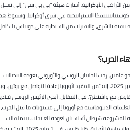
دها روسيا على (1.5%) إضافية من الأراضي الأوكرانية. أشارت هيئة “بي بي سي” إلى تسلل
في 21 يونيو 2026، إلى مدينة كوستيانتينيفكا الاستراتيجية في شرق أوكرانيا، وسقوط ه
لمتبقية بالشرق، والاقتراب من السيطرة على دونباس بالكامل،
اء الحرب؟
حو عامين، رحب الجانبان الروسي والأوروبي بعودة الاتصالات. 
الرئيس الفرنسي إيمانويل ماكرون، في 19 ديسمبر 2025، إنه “من المفيد لأوروبا إعادة التواصل مع بوتين
لتفاوض مع واشنطن”. في المقابل، أبدى الرئيس الروسي فلادي
داد بلاده لإعادة العلاقات الدبلوماسية مع أوروبا إلى مستويات ما قبل الحرب،
ية المشروعة شرطان أساسيان لعودة العلاقات. بينما قالت
الممثلة العليا للاتحاد الأوروبي للشؤون الخارجية والسياسة الأمنية، كايا كالاس، في 1 مايو 2025، إ