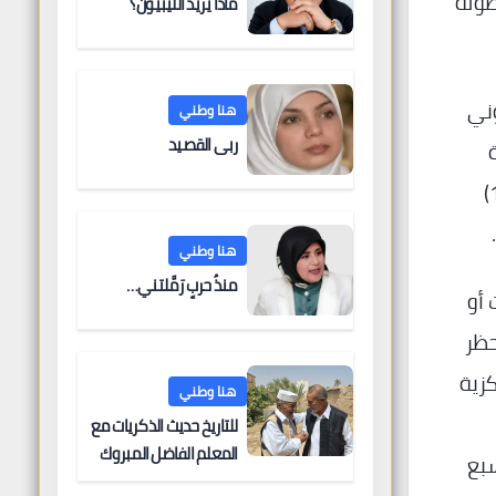
 وأسطوله
ماذا يريد الليبيون؟
وني
هنا وطني
ربى القصيد
خلال قمة
الاتحاد الأوروبي في 19 يونيو 2026، وافق قادة الاتحاد على تمديد العقوبات المفروضة على روسيا لمدة (12)
هنا وطني
منذُ حربٍ رَمَّلتني…
 أو
حظر
كزية
هنا وطني
للتاريخ حديث الذكريات مع
المعلم الفاضل المبروك
سبع
الغنودي