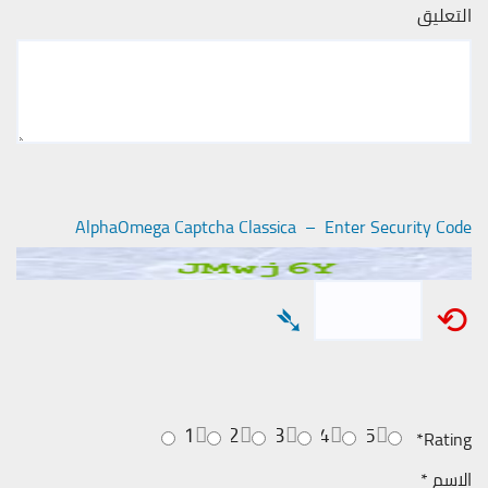
التعليق
AlphaOmega Captcha Classica – Enter Security Code
➴
⟲
1
2
3
4
5
*
Rating
الاسم
*