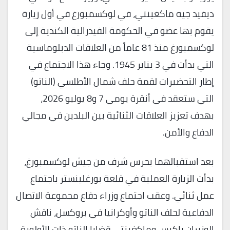
ديفيد جيه ماكغينتي، في لوكسمبورغ في أول زيارة
يقوم بها عضو في الحكومة الفيدرالية الكندية إلى
لوكسمبورغ منذ 81 عاماً من العلاقات الدبلوماسية
التي بدأت في 3 يناير 1945. وجاء هذا الاجتماع في
إطار التحضيرات لقمة حلف شمال الأطلسي (الناتو)
التي ستعقد في أنقرة يومي 7 و8 يوليو 2026،
بهدف تعزيز العلاقات الثنائية بين البلدين في مجالي
الدفاع والأمن.
بعد استقبالهما بحرس شرف من جيش لوكسمبورغ،
بدأت الزيارة العملية في قلعة بورغلينستر باجتماع
عمل ثنائي. وعقب اجتماع وزراء دفاع مجموعة الاتصال
الدفاعية لحلف الناتو وأوكرانيا في بروكسل، ناقش
الوزيران باكيس وماكغينتي قضايا الناتو ذات الأولوية،