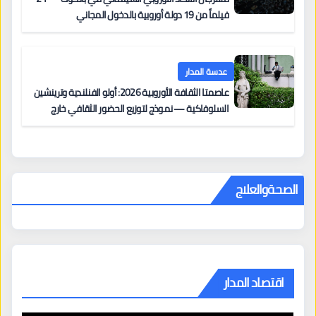
فيلماً من 19 دولة أوروبية بالدخول المجاني
عدسة المدار
عاصمتا الثقافة الأوروبية 2026: أولو الفنلندية وترينشين
السلوفاكية — نموذج لتوزيع الحضور الثقافي خارج
المراكز الكبرى
الصحةوالعلاج
اقتصاد المدار