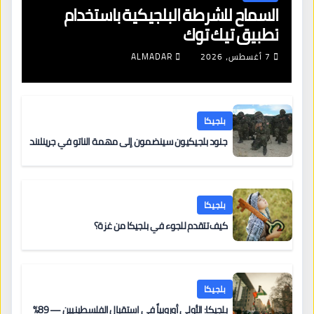
السماح للشرطة البلجيكية باستخدام
تطبيق تيك توك
7 أغسطس، 2026
ALMADAR
بلجيكا
جنود بلجيكيون سينضمون إلى مهمة الناتو في جرينلاند
بلجيكا
كيف تتقدم للجوء في بلجيكا من غزة؟
بلجيكا
بلجيكا: الأولى أوروبياً في استقبال الفلسطينيين — 89%