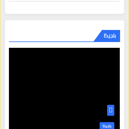
بلجيكا
بلجيكا