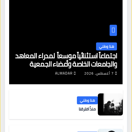
هنا وطني
اجتماعاً استثنائياً موسعاً لمدراء المعاهد
والجامعات الخاصة وأعضاء الجمعية
العمومية للنقابة العامة لمؤسسات
7 أغسطس، 2026
ALMADAR
التعليم والتدريب الخاص في ليبيا
هنا وطني
منذُ افترقنا