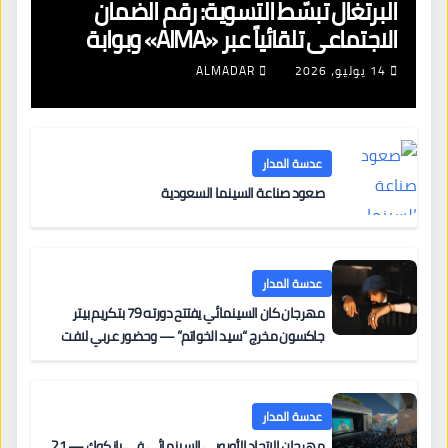
البرتغال تبسّط التسوية: رقم الضمان
الاجتماعي تلقائياً عبر «AIMA» وبوابة
جديدة لتجديد الإقامات
14 يوليو، 2026
ALMADAR
عدسة المدار
صعود صناعة السينما السعودية
عدسة المدار
مهرجان كان السينمائي يفتتح دورته 79 بتكريم بيتر
جاكسون مخرج “سيد الخواتم” — وحضور عربي لافت
على السجادة الحمراء يضم نادين نجيم وآسر ياسين وخالد
مزنر ضمن لجنة التحكيم
عدسة المدار
مهرجان الاتحاد الأوروبي السينمائي في بانكوك — 21