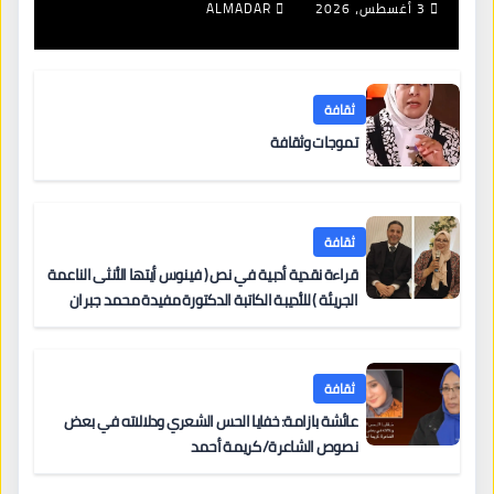
3 أغسطس، 2026
ALMADAR
ثقافة
تموجات وثقافة
ثقافة
قراءة نقدية أدبية في نص ( فينوس أيتها الأنثى الناعمة
الجريئة ) للأديبة الكاتبة الدكتورة مفيدة محمد جبران
ثقافة
عائشة بازامة: خفايا الحس الشعري ودلالاته في بعض
نصوص الشاعرة/ كريمة أحمد