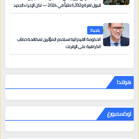
قبول لغزة و5,332 طلباً في 2024 — لكن الإجراء الجديد
من 12 يونيو يُعقّد المسار لمن يحمل وضعاً في دولة EU
أخرى
بلجيكا
الحكومة الفيدرالية تستخدم المؤثرين لمكافحة خطاب
الكراهية على الإنترنت
هولندا
لوكسمبورغ