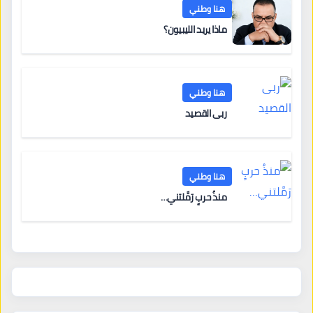
هنا وطني
ماذا يريد الليبيون؟
هنا وطني
ربى القصيد
هنا وطني
منذُ حربٍ رَمَّلتني…