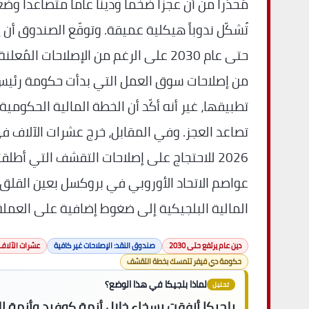
مُحذّراً من أن عجزاً ضخماً وديناً عاماً متصاعداً و
تُشكّل ندوباً هيكلية عميقة. وتوقّع الصندوق أن ي
حتى عام 2030 على الرغم من الإصلاحات ال
من إصلاحات سوق العمل التي بدأت حكومة رئيس ا
تطبيقها، غير أنه أكّد أن الخطة المالية الحكومية
تصاعد العجز. وفي المقابل، خرج عشرات الآلاف
2026 للاحتجاج على إصلاحات التقشف التي أطل
عواصم الاتحاد الأوروبي في بروكسل بعين القلق،
المالية البلجيكية إلى ضغوط إضافية على العملة ا
دين عام يرتفع حتى 2030
صندوق النقد: الإصلاحات غير كافية
عشرات الآلاف
حكومة دي فيفر تتمسك بخطة التقشف
لماذا بلجيكا في هذا الوضع؟
تحليل