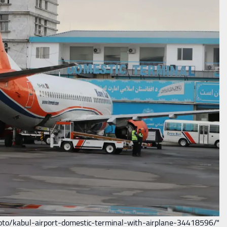
oto/kabul-airport-domestic-terminal-with-airplane-34418596/"