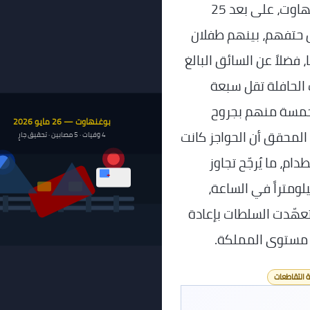
مدرسية مصغّرة عند تقاطع سكّة حديد في بوغنهاوت، على بعد 25
 حتفهم، بينهم طفلان
ضلاً عن السائق البالغ
فق البالغ 27 عاماً. كانت الحافلة تقل سبعة
 خمسة منهم بجروح
بوغنهاوت — 26 مايو 2026
لمحقق أن الحواجز كانت
4 وفيات · 5 مصابين · تحقيق جارٍ
م، ما يُرجّح تجاوز
+
للإشارات. كان القطار يسير بسرعة 120 كيلومتراً في الساعة،
ي. وقد تعهّدت السلطات بإعادة
 مستوى المملكة.
 التقاطعات