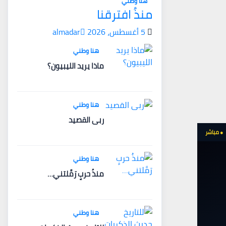
هنا وطني
منذُ افترقنا
5 أغسطس، 2026
almadar
هنا وطني
ماذا يريد الليبيون؟
هنا وطني
ربى القصيد
● مباشر
هنا وطني
منذُ حربٍ رَمَّلتني…
هنا وطني