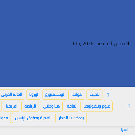
Ski
t
conten
الخميس. أغسطس 6th, 2026
بلجيكا
هولندا
لوكسمبورغ
اوروبا
العالم العربي
علوم وتكنولوجيا
ثقافة
هنا وطني
الرياضة
افريقيا
بودكاست المدار
الهجرة وحقوق الإنسان
مدونة
اسيا