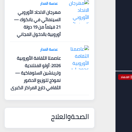
عدسة المدار
مهرجان الاتحاد الأوروبي
السينمائي في بانكوك —
21 فيلماً من 19 دولة
أوروبية بالدخول المجاني
عدسة المدار
عاصمتا الثقافة الأوروبية
2026: أولو الفنلندية
وترينشين السلوفاكية —
اد
نموذج لتوزيع الحضور
الثقافي خارج المراكز الكبرى
الصحةوالعلاج