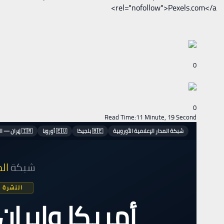
rel="nofollow">Pexels.com</a>
0
0
Read Time:
11 Minute, 19 Second
شبكة المدار الإعلامية الأوروبية
🇧🇪 بلجيكا
🇪🇺 أوروبا
🇮🇷 إيران — الاتفاق
شبكة
الم
النشرة اليوم
أمريكا وإيران