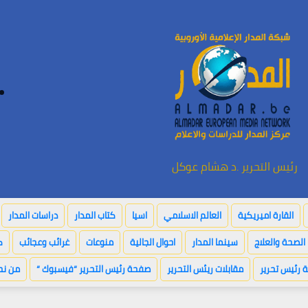
رئيس التحرير .د هشام عوكل
القارة اميريكية
العالم الاسلامي
اسيا
كتاب المدار
دراسات المدار
الصحة والعلاج
سينما المدار
احوال الجالية
منوعات
غرائب وعجائب
ك
 رئيس تحرير
مقابلات ريئس التحرير
صفحة رئيس التحرير “فيسبوك “
من نح