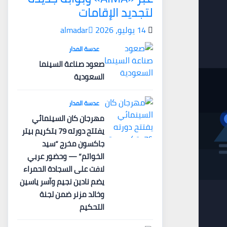
لتجديد الإقامات
14 يوليو، 2026
almadar
عدسة المدار
صعود صناعة السينما
السعودية
عدسة المدار
مهرجان كان السينمائي
يفتتح دورته 79 بتكريم بيتر
جاكسون مخرج “سيد
الخواتم” — وحضور عربي
لافت على السجادة الحمراء
يضم نادين نجيم وآسر ياسين
وخالد مزنر ضمن لجنة
التحكيم