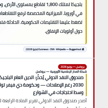
بلجيكا تمتلك 1,800 تقاطع بمستوى 
في أوروبا. الميزانية المخصصة لرفع التقاطعا
تضغط عليها التقليصات الحكومية. الحادثة فتحت ن
حول أولويات الإنفاق.
📰 Euronews · CNN · Wikipedia — Buggenhout (مايو 2026)
بروكسل — يونيو 2026
شبكة المدار الإعلامية الأوروبية — بروكسل
صندوق النقد الدولي يُحذّر: الدين العام البلجي
2030 رغم الإصلاحات — وحكومة دي فيفر تو
وسط احتجاجات في الشوارع