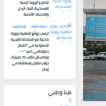
الناتو و أوروبا: البنية
العسكرية، آليات الردع،
والتحديات الأمنية
دراسات المدار
نشرة الاخبار
ترامب يوقّع اتفاقية نووية
مدنية مع المملكة العربية
السعودية في “انتصار
دبلوماسي كبير” —
وباكستان تطلب 10 مليارات
دولار مقابل وساطتها في
إيران
هنا وطني