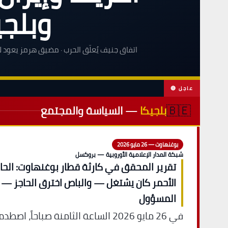
وبلجي
اتفاق جنيف يُعلّق الحرب · مضيق هرمز يعود لل
🔴 عاجل
🇧🇪
بلجيكا
— السياسة والمجتمع
بوغنهاوت — 26 مايو 2026
شبكة المدار الإعلامية الأوروبية — بروكسل
تقرير المحقق في كارثة قطار بوغنهاوت: الحاج
الأحمر كان يشتغل — والباص اخترق الحاجز —
المسؤول