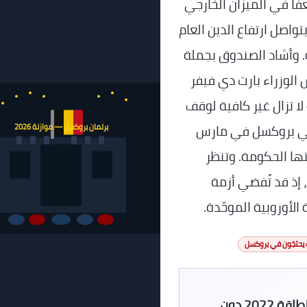
ضعفاً في الميزان الخارجي
تواصل ارتفاع الدين العام
مُعلنة. وأشاد الصندوق بجملة
لوزراء بارت دي فيفر
 لا تزال غير كافية لوقف
 في بروكسل في مارس
برلمان بروكسل — موازنة 2026
قتها الحكومة. وتنظر
 إذ قد تُفضي أزمة
لأوروبية الموحّدة.
 يحتجّون في بروكسل
بلجيكا أنفقت بسخاء خلال أزمة كوفيد وأزمة الطاقة 2022 دون