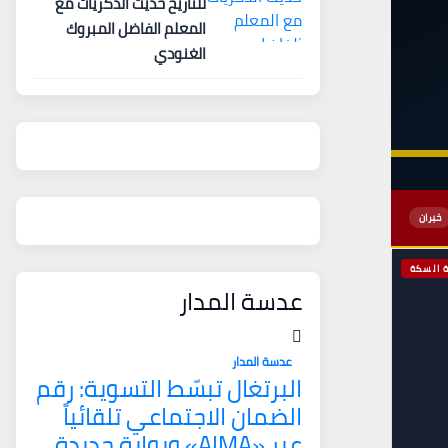
للتاريخ حديث الذكريات مع
المعلم الفاضل المبروك
الغنودي
خبران
عدسة المدار
عدسة المدار
البرتغال تبسّط التسوية: رقم
الضمان الاجتماعي تلقائياً
عبر «AIMA» وبوابة جديدة