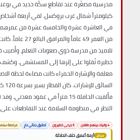
كيلومتراً شمال غرب بروكسل. لقي أربعة أشخاص
في العاشرة عشرة والخامسة عشرة من عمرهما، ف
من العمر 49 عاماً والمرا
تلاميذ من مدرسة ذوي صعوبات التعلم، وأُصيب
خطيرة نُقلوا على إثرها إلى المستشفى. وكشف ا
مغلقة والإشارة الحمراء كانت مضاءة لحظة الاصطدا
السائق 
فأُلقيت الحافلة 15 متراً في عمود معدن
النظر في منظومة السلامة عند التقاطعات على
4 وفيات بينهم طفلان
5 جرحى خطيرون
تحقيق جنائي جارٍ
مراجعة سلامة
أزمة أعمق خلف الحادثة
سياق