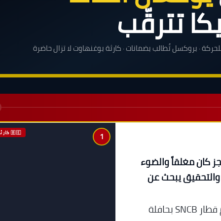
كا تترقّب
حركة · بروكسل تُطالب بضمانات · كارثة بوغنهاوت لا تزال حاضرة
🇧🇪 كارثة السكة
1
ز كان مغلقاً والضوء
 والتحقيق يبحث عن
في 26 مايو 2026 الساعة الثامنة صباحاً، اصطدم قطار SNCB بحافلة