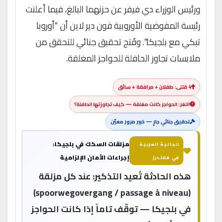
ورئيس الوزراء دي فيفر عن حزنهما البالغ، فيما أعلنت
رئيسة المفوضية الأوروبية فون دير لاين أن “أوروبا
تبكي مع بلجيكا”. وفُتح تحقيق جنائي للتحقق من
ملابسات تجاوز الحافلة للحواجز المغلقة.
4 قتلى: طفلان + مرافقة + سائق
اللغز: الحواجز كانت مغلقة — كيف تجاوزتها الحافلة؟
تحقيق جنائي جارٍ — خبير مرور معيّن
مزلقات السكك في بلجيكا:
للجالية العربية
إجراءات الأمان الإلزامية
في فلاندرز
هذه الحادثة تُعيد التذكير: عند كل مزلقة
(spoorwegovergang / passage à niveau)
في بلجيكا — توقّف تاماً إذا كانت الحواجز