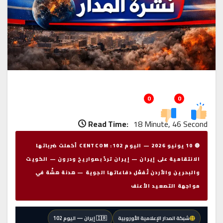
0
0
Read Time:
18 Minute, 46 Second
🔴 10 يونيو 2026 — اليوم 102: CENTCOM أكملت ضرباتها
الانتقامية على إيران — إيران تردّ بصواريخ ودرون — الكويت
والبحرين والأردن تُفعّل دفاعاتها الجوية — هدنة هشّة في
مواجهة التصعيد الأعنف
شبكة المدار الإعلامية الأوروبية
🇮🇷 إيران — اليوم 102