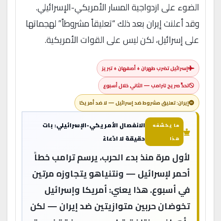
الضوء على ازدواجية المسار الأمريكي-الإسرائيلي.
وقد أعلنت إيران بعد ذلك “تعليقاً مشروطاً” لهجماتها
على إسرائيل، لكن ليس على القوات الأمريكية.
إسرائيل تضرب طهران + أصفهان + تبريز
تحدٍّ صريح لترامب — الثاني خلال أسبوع
إيران: تعليق مشروط ضد إسرائيل — لا ضد أمريكا
الانفصال الأمريكي-الإسرائيلي: بات
ما يكشفه
حقيقة لا ادّعاءً
هذا
لأول مرة منذ بدء الحرب، يرسم ترامب خطاً
أحمر لإسرائيل — ونتنياهو يتجاوزه مرتين
في أسبوع. هذا يعني: أمريكا وإسرائيل
تخوضان حربين متوازيتين ضد إيران — لكن