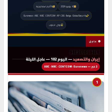
10 يونيو 2026
6 أخبار استراتيجية
Euronews · ABC · NBC · CENTCOM · AP · CBS · Belga · GlobalSecurity
جوال · لابتوب
🔴 عاجل
🇮🇷🇺🇸🇮🇱
إيران والتصعيد
— اليوم 102 — عاجل الليلة
2 خبر — ABC · NBC · CENTCOM · Euronews
1
🔴 عاجل الليلة