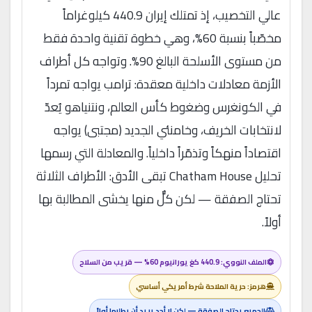
عالي التخصيب، إذ تمتلك إيران 440.9 كيلوغراماً
مخصّباً بنسبة 60%، وهي خطوة تقنية واحدة فقط
من مستوى الأسلحة البالغ 90%. وتواجه كل أطراف
الأزمة معادلات داخلية معقدة: ترامب يواجه تمرداً
في الكونغرس وضغوط كأس العالم، ونتنياهو يُعدّ
لانتخابات الخريف، وخامنئي الجديد (مجتبى) يواجه
اقتصاداً منهكاً وتذمّراً داخلياً. والمعادلة التي رسمها
تحليل Chatham House تبقى الأدق: الأطراف الثلاثة
تحتاج الصفقة — لكن كلٌّ منها يخشى المطالبة بها
أولاً.
الملف النووي: 440.9 كغ يورانيوم 60% — قريب من السلاح
هرمز: حرية الملاحة شرط أمريكي أساسي
الجميع يحتاج الصفقة — لكن لا أحد يريد أن يطلبها أولاً