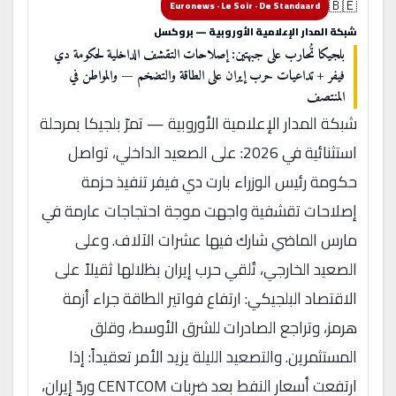
🇧🇪
Euronews · Le Soir · De Standaard
شبكة المدار الإعلامية الأوروبية — بروكسل
بلجيكا تُحارب على جبهتين: إصلاحات التقشف الداخلية لحكومة دي
فيفر + تداعيات حرب إيران على الطاقة والتضخم — والمواطن في
المنتصف
شبكة المدار الإعلامية الأوروبية — تمرّ بلجيكا بمرحلة
استثنائية في 2026: على الصعيد الداخلي، تواصل
حكومة رئيس الوزراء بارت دي فيفر تنفيذ حزمة
إصلاحات تقشفية واجهت موجة احتجاجات عارمة في
مارس الماضي شارك فيها عشرات الآلاف. وعلى
الصعيد الخارجي، تُلقي حرب إيران بظلالها ثقيلاً على
الاقتصاد البلجيكي: ارتفاع فواتير الطاقة جراء أزمة
هرمز، وتراجع الصادرات للشرق الأوسط، وقلق
المستثمرين. والتصعيد الليلة يزيد الأمر تعقيداً: إذا
ارتفعت أسعار النفط بعد ضربات CENTCOM وردّ إيران،