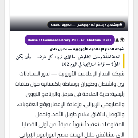
🌍 واشنطن / إسلام آباد / بروكسل — الصورة الكاملة
🌍♟️
House of Commons Library · PBS · AP · Chatham House
شبكة المدار الإعلامية الأوروبية — تحليل خاص
الهدنة الهشّة وملف التفاوض: ما الذي تريده كل طرف — وأين يكمن
الحلّ؟ — قراءة استراتيجية في اليوم 102
شبكة المدار الإعلامية الأوروبية — تدور المحادثات
بين واشنطن وطهران بوساطة باكستانية حول ملفات
رئيسية: حرية الملاحة في هرمز، والبرنامج النووي
والصاروخي الإيراني، وإعادة الإعمار ورفع العقوبات،
والتوصل لاتفاق سلام طويل الأمد. وتحمل
المفاوضات تعقيداً بنيوياً عميقاً: من أولى القضايا
التي ستُناقَش خلال الهدنة مصير اليورانيوم الإيراني