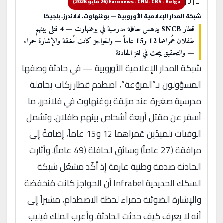
🇧🇪
Euronews · CNN · CBS · Belga (26 مايو 2026)
شبكة المدار الإعلامية الأوروبية — بوغنهاوت، فلاندرز، بلجيكا
قطار SNCB يدهس حافلة مدرسية في بوغنهاوت — 4 قتلى بينهم
طفلان عُمراهما 12 و15 عاماً — والحواجز كانت مُغلقة والإشارة حمراء
— والتحقيق يبحث في لغز الحادثة
شبكة المدار الإعلامية الأوروبية — في حادثة وصفها
المسؤولون بـ”المروّعة”، اصطدم قطار ركاب بحافلة
مدرسية صغيرة عند مزلقة بوغنهاوت في فلاندرز، ما
أسفر عن مقتل أربعة أشخاص بينهم طفلان. وتشمل
الوفيات تلميذَين عُمراهما 12 و15 عاماً، إضافةً إلى
مرافقة (27 عاماً) وسائق الحافلة (49 عاماً). وأثارت
الحادثة صدمة وطنية عارمة إذ أكّد مشغّل شبكة
السكك الحديدية Infrabel أن الحواجز كانت مُنخفضة
والإشارة الضوئية حمراء لحظة الاصطدام، مشيراً إلى
أنه لا يعرف كيف حدثت الحادثة. وأعرب الملك فيليب