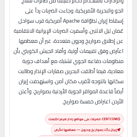
والرادارات باستخدام ذخائر دقيقة من طائرات سلاح
الجو والبحرية الأمريكية. وجاءت الضربات رداً على
إسقاط إيران لطوّافة Apache أمريكية قرب سواحل
عُمان ليل الاثنين. وأسفرت الضربات الإيرانية الانتقامية
عن إطلاق صواريخ ودرون متعددة، غير أن معظمها
اعتُرض وفق تقييمات أولية. وأفاد الجيش الكويتي بأن
منظومات دفاعه الجوي تشتبك مع أهداف جوية
معادية، فيما أطلقت البحرين صفارات الإنذار وطالبت
سكانها بالتوجه لأقرب مكان آمن. واستهدفت إيران
أيضاً قاعدة المواقر الجوية الأردنية بصواريخ، وأعلن
الأردن اعتراض خمسة صواريخ.
CENTCOM: الضربات على مواقع رادار هرمز اكتملت
إيران ردّت بصواريخ ودرون — معظمها اعتُرض