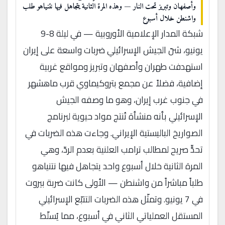
وأصفهان وتبريز تحت النار — وهذه المرة الثانية يتجاهل فيها نتنياهو طلب
واشنطن خلال أسبوع
شبكة المدار الإعلامية الأوروبية — في ليلة 8-9
يونيو، شنّ الجيش الإسرائيلي ضربات واسعة على إيران
استهدفت طهران وأصفهان وتبريز ومواقع غربية
إضافية، فضلاً عن مجمع بتروكيماوي قرب ماهشهر
في جنوب غرب إيران، وهو ما وصفه الجيش
الإسرائيلي بأنه منشأة تُنتج مواد حيوية لبرنامج
الصواريخ الباليستية الإيراني. وجاءت هذه الضربات في
تحدٍّ صريح لمطالب ترامب العلنية بعدم الردّ، وهي
المرة الثانية خلال أسبوع واحد يتجاهل فيها نتنياهو
طلباً مباشراً من واشنطن — الأولى كانت ضربة بيروت
في 7 يونيو. وتمثّل هذه الضربات التتبّع الإسرائيلي
المستقل العملياتي الثاني في أسبوع، مما يُسلّط