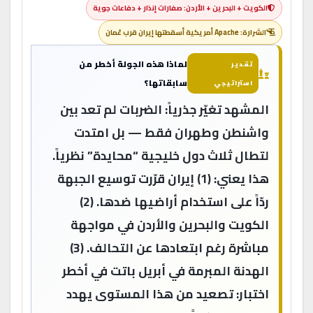
الكويت + البحرين + الأردن: صفارات إنذار + دفاعات جوية
الشرارة: Apache أمريكية أسقطتها إيران قرب عُمان
لماذا هذه الجولة أخطر من
تقدير
سابقاتها؟
استراتيجي
المشهد تغيّر جذرياً: الضربات لم تعد بين
واشنطن وطهران فقط — بل امتدت
لتطال ثلاث دول خليجية “محايدة” نظرياً.
هذا يعني: (1) إيران قرّرت توسيع الجبهة
ردّاً على استخدام أراضيها ضدها. (2)
الكويت والبحرين والأردن في مواجهة
مباشرة رغم ابتعادها عن التحالف. (3)
الهدنة المبرمة في أبريل باتت في أخطر
اختبار: تصعيد من هذا المستوى يهدد