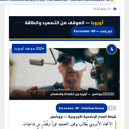
✅ 10 يونيو 2026
🇪🇺
أوروبا
— الموقف من التصعيد والطاقة
خبر واحد — Euronews · AP
4
🇪🇺 موقف أوروبا
🇪🇺🇺🇸 بروكسل — أوروبا بين الشراكة والانفصال
🇪🇺
Euronews · AP · Chatham House
شبكة المدار الإعلامية الأوروبية — بروكسل
الاتحاد الأوروبي يُطالب بوقف التصعيد فوراً ويُحذّر من تداعيات