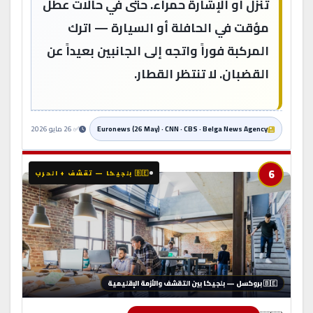
تنزل أو الإشارة حمراء. حتى في حالات عطل
مؤقت في الحافلة أو السيارة — اترك
المركبة فوراً واتجه إلى الجانبين بعيداً عن
القضبان. لا تنتظر القطار.
Euronews (26 May) · CNN · CBS · Belga News Agency
✅ 26 مايو 2026
6
🇧🇪 بلجيكا — تقشف + الحرب
🇧🇪 بروكسل — بلجيكا بين التقشف والأزمة الإقليمية