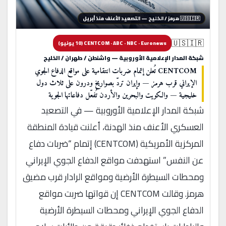
🇺🇸🇮🇷 هرمز / الخليج — التصعيد الأعنف منذ أبريل
🇺🇸🇮🇷
CENTCOM · ABC · NBC · Euronews (10 يونيو)
شبكة المدار الإعلامية الأوروبية — واشنطن / طهران / الخليج
CENTCOM تُعلن إتمام ضربات انتقامية على مواقع الدفاع الجوي
الإيراني قرب هرمز — وإيران تردّ بصواريخ ودرون على ثلاث دول
خليجية — والكويت والبحرين والأردن تُفعّل دفاعاتها الجوية
شبكة المدار الإعلامية الأوروبية — في التصعيد
العسكري الأعنف منذ الهدنة، أعلنت قيادة المنطقة
المركزية الأمريكية (CENTCOM) إتمام “ضربات دفاع
عن النفس” استهدفت مواقع الدفاع الجوي الإيراني
ومحطات السيطرة الأرضية ومواقع الرادار قرب مضيق
هرمز. وقالت CENTCOM إن قواتها ضربت مواقع
الدفاع الجوي الإيراني ومحطات السيطرة الأرضية