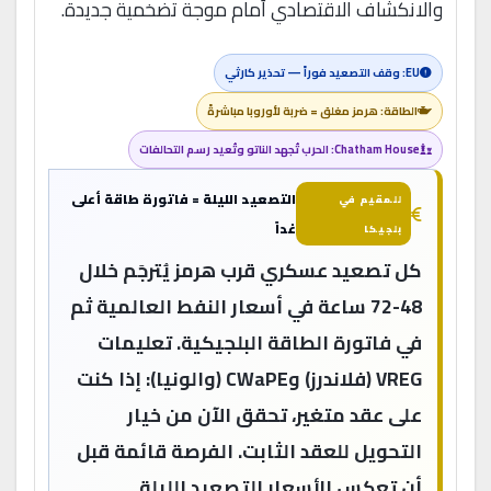
والانكشاف الاقتصادي أمام موجة تضخمية جديدة.
EU: وقف التصعيد فوراً — تحذير كارثي
الطاقة: هرمز مغلق = ضربة لأوروبا مباشرةً
Chatham House: الحرب تُجهد الناتو وتُعيد رسم التحالفات
التصعيد الليلة = فاتورة طاقة أعلى
للمقيم في
غداً
بلجيكا
كل تصعيد عسكري قرب هرمز يُترجَم خلال
48-72 ساعة في أسعار النفط العالمية ثم
في فاتورة الطاقة البلجيكية. تعليمات
VREG (فلاندرز) وCWaPE (والونيا): إذا كنت
على عقد متغير، تحقق الآن من خيار
التحويل للعقد الثابت. الفرصة قائمة قبل
أن تعكس الأسعار التصعيد الليلة.