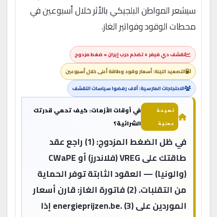
سيشعر المواطن البلجيكي بالأثر خلال أسبوعين في
محطات الوقود وفواتير الغاز.
تقشف دي فيفر + تضخم حرب إيران = ضغط مزدوج
التصعيد الليلة: أسعار وقود وطاقة أعلى خلال أسبوعين
الاحتجاجات المارسية: آلاف رفضوا سياسات التقشف
في أوقات الأزمات: كيف تحمي قدرتك
نصيحة
الشرائية؟
عملية
في ظل الضغط المزدوج: (1) راجع عقد
طاقتك على VREG (فلاندرز) أو CWaPE
(والونيا) — العقود الثابتة توفر الحماية
من التقلبات. (2) فاتورة الغاز: قارن أسعار
الموردين على energieprijzen.be. (3) إذا