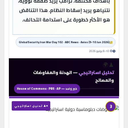
بأهداف مختلفة. ترامب يريد صفقة نووية،
نتنياهو يريد إسقاط النظام. هذا التناقض
هو الأكثر خطورة على استدامة التحالف.
GlobalSecurity Iran War Day 102 · ABC News · Axios (9-10 Jun 2026)
🔴 8-10 يونيو 2026
♟️🌍
تحليل استراتيجي
— الهدنة والمفاوضات
والمصالح
خبر واحد — House of Commons · PBS · AP
3
♟️ تحليل استراتيجي