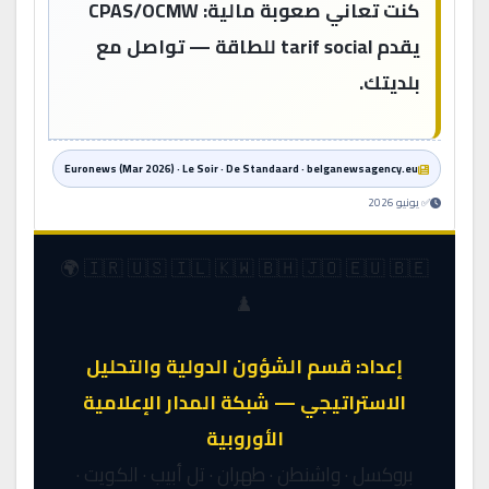
كنت تعاني صعوبة مالية: CPAS/OCMW
يقدم tarif social للطاقة — تواصل مع
بلديتك.
Euronews (Mar 2026) · Le Soir · De Standaard · belganewsagency.eu
✅ يونيو 2026
🇮🇷 🇺🇸 🇮🇱 🇰🇼 🇧🇭 🇯🇴 🇪🇺 🇧🇪 🌍
♟️
إعداد: قسم الشؤون الدولية والتحليل
الاستراتيجي — شبكة المدار الإعلامية
الأوروبية
بروكسل · واشنطن · طهران · تل أبيب · الكويت ·