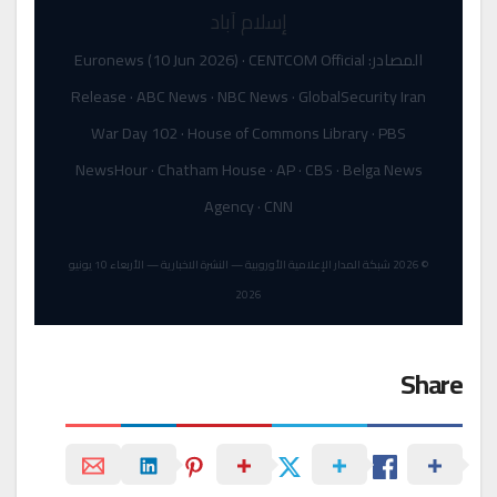
إسلام آباد
المصادر: Euronews (10 Jun 2026) · CENTCOM Official
Release · ABC News · NBC News · GlobalSecurity Iran
War Day 102 · House of Commons Library · PBS
NewsHour · Chatham House · AP · CBS · Belga News
Agency · CNN
© 2026 شبكة المدار الإعلامية الأوروبية — النشرة الاخبارية — الأربعاء 10 يونيو
2026
Share