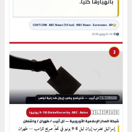
بانهيارها كلياً.
CENTCOM · ABC News (10 Jun) · NBC News · Euronews · AP
🔴 9-10 يونيو 2026
2
🇮🇱 إسرائيل تتحدى ترامب
🇮🇱🇮🇷🇺🇸 تل أبيب — نتنياهو يضرب إيران ضد رغبة ترامب
🇮🇱🇮🇷🇺🇸
GlobalSecurity · ABC · Axios (9-10 يونيو)
شبكة المدار الإعلامية الأوروبية — تل أبيب / طهران / واشنطن
إسرائيل تضرب إيران ليل 8-9 يونيو في تحدٍّ صريح لترامب — طهران