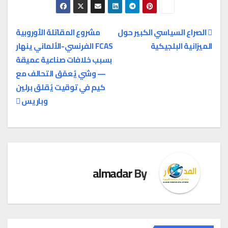
الصراع السياسي الكبير حول
مشروع المقاتلة الأوروبية
الميزانية البلجيكية
FCAS الفرنسي-الألماني ينهار
تصفّح
بسبب خلافات صناعية عميقة
المقالات
— وشي يُعمّق التحالف مع
كيم في توقيت يُقلق برلين
وباريس
almadar
By