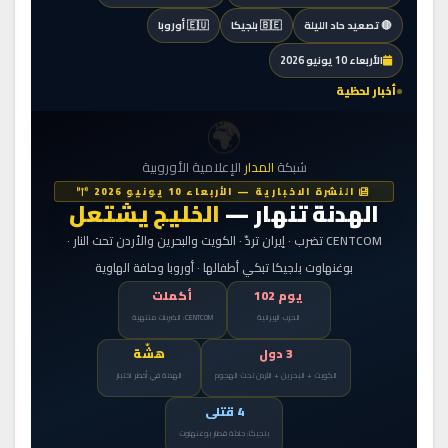
🔴 تصعيد حاد الليلة
🇧🇪 بلجيكا
🇪🇺 أوروبا
الأربعاء 10 يونيو 2026
أخبار لحظية
🌍
شبكة
المدار
الإعلامية الأوروبية
النشرة الاخبارية — الأربعاء 10 يونيو 2026
الهدنة تنهار —
الخليج يشتعل
CENTCOM تضرب · إيران تردّ · الكويت والبحرين والأردن تحت النار ·
بوغنهاوت بلجيكا تبكي أطفالها · أوروبا وحافة الهاوية
يوم 102
أكملت
الحرب الإيرانية
CENTCOM: الضربات منتهية
3 دول
هشّة
الكويت + البحرين + الأردن تحت الهجوم
الهدنة في أخطر اختبار
4 قتلى
بلجيكا: حادثة قطار بوغنهاوت