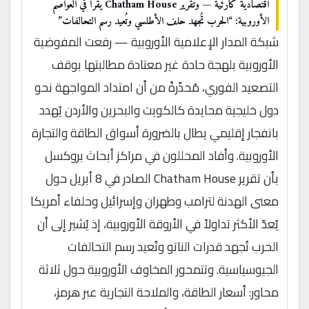
اقتصادية كارثية — وتقرير Chatham House يُقرأ في العواصم
الأوروبية: “الحرب تُجهد حلف الأطلسي وتُعيد رسم التحالفات”
شبكة المدار الإعلامية الأوروبية — رفعت المفوضية
الأوروبية بلهجة حادة غير معتادة مطالبتها بوقف
التصعيد الفوري، مُحذّرةً من أن امتداد المواجهة نحو
دول خليجية محايدة كالكويت والبحرين والأردن يُهدد
بانفجار إقليمي يطال بالضرورة أسواق الطاقة والتجارة
الأوروبية. وأفاد المحللون في مراكز أبحاث بروكسل
بأن تقرير Chatham House الصادر في 8 أبريل حول
معنى الهدنة لترامب وطهران وإسرائيل وحلفاء أمريكا
يُعدّ الأكثر تداولاً في الأروقة الأوروبية، إذ يُشير إلى أن
الحرب تُجهد قدرات الناتو وتُعيد رسم التحالفات
الجيوسياسية. وتتمحور المخاوف الأوروبية حول ثلاثة
محاور: أسعار الطاقة، والملاحة التجارية عبر هرمز،