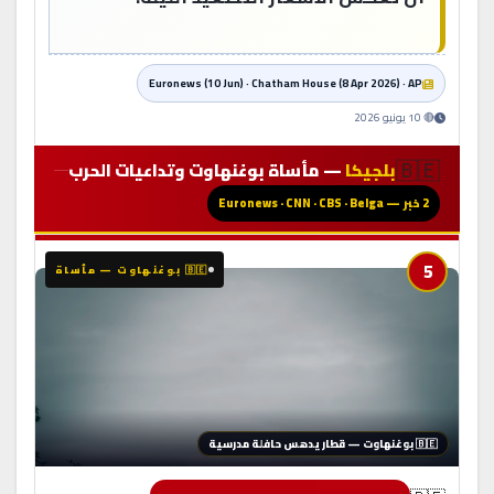
Euronews (10 Jun) · Chatham House (8 Apr 2026) · AP
🔴 10 يونيو 2026
🇧🇪
بلجيكا
— مأساة بوغنهاوت وتداعيات الحرب
2 خبر — Euronews · CNN · CBS · Belga
5
🇧🇪 بوغنهاوت — مأساة
🇧🇪 بوغنهاوت — قطار يدهس حافلة مدرسية