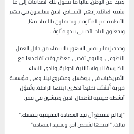
بعيدًا عن الوطن، غالبًا ما تتحول تلك الصداقات إلى ما
يشبه العائلة. إنهم الأشخاص الذين يساعدون في فهم
الأنظمة غير المألوفة، ويحتفلون بالأعياد معًا،
ويجعلون البلد الأجنبي يبدو مألوفًا.
وجدت إيفانز نفس الشعور بالانتماء من خلال العمل
التطوعي. واليوم، تقضي معظم وقت تقاعدها مع
الكنيسة البروتستانتية الدولية، ونادي النساء
الأمريكيات في بروكسل، ومشروع لينا، وهي مؤسسة
خيرية أُنشئت تخليداً لذكرى ابنتها الراحلة، وتُموّل
أنشطة صيفية للأطفال الذين يعيشون في فقر.
“إذا لم تستطع أن تجد السعادة الحقيقية بنفسك،”
قالت. “امنحها لشخص آخر، وستجد السعادة.”