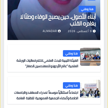
هنا وطني
أبناء الأصول.. حين يصبح الوفاء وطنًا لا
يغادره القلب
9 أغسطس، 2026
ALMADAR
هنا وطني
الهيئة الليبية للبحث العلمي تختتم فعاليات الورشة
العلمية “عالم الأردوينو للمهندسين الصغار”
هنا وطني
اجتماعاً استثنائياً موسعاً لمدراء المعاهد والجامعات
الخاصة وأعضاء الجمعية العمومية للنقابة العامة
لمؤسسات التعليم والتدريب الخاص في ليبيا