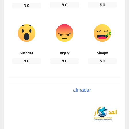
%
0
%
0
%
0
Surprise
Angry
Sleepy
%
0
%
0
%
0
almadar