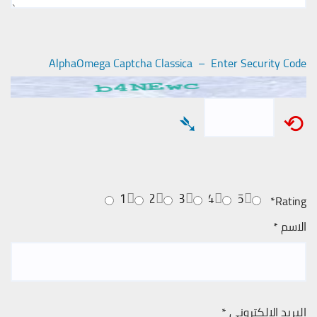
AlphaOmega Captcha Classica – Enter Security Code
➴
⟲
1
2
3
4
5
*
Rating
الاسم
*
البريد الإلكتروني
*