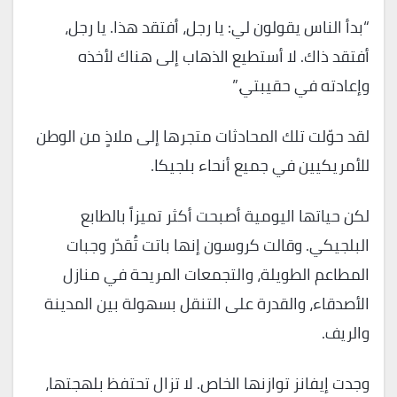
“بدأ الناس يقولون لي: يا رجل، أفتقد هذا. يا رجل،
أفتقد ذاك. لا أستطيع الذهاب إلى هناك لأخذه
وإعادته في حقيبتي.”
لقد حوّلت تلك المحادثات متجرها إلى ملاذٍ من الوطن
للأمريكيين في جميع أنحاء بلجيكا.
لكن حياتها اليومية أصبحت أكثر تميزاً بالطابع
البلجيكي. وقالت كروسون إنها باتت تُقدّر وجبات
المطاعم الطويلة، والتجمعات المريحة في منازل
الأصدقاء، والقدرة على التنقل بسهولة بين المدينة
والريف.
وجدت إيفانز توازنها الخاص. لا تزال تحتفظ بلهجتها،