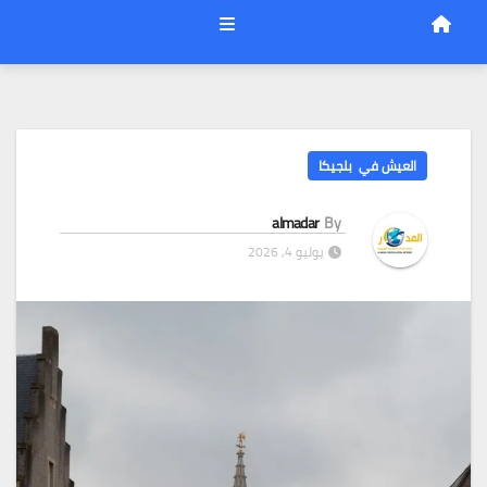
العيش في بلجيكا
almadar
By
يوليو 4, 2026