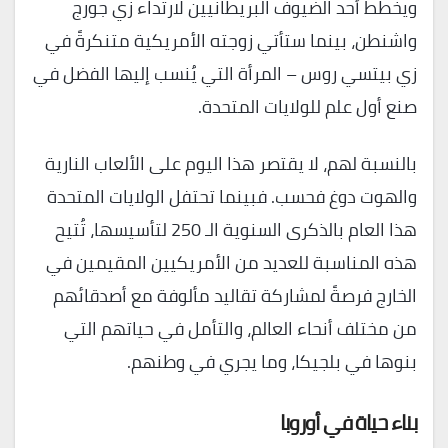
ويخطط أحد الضيوف البريطانيين لارتداء زي جورج
واشنطن، بينما ستأتي زوجته الأمريكية متنكرةً في
زي بيتسي روس – المرأة التي يُنسب إليها الفضل في
صنع أول علم للولايات المتحدة.
بالنسبة لهم، لا يقتصر هذا اليوم على الألعاب النارية
والهوت دوغ فحسب. فبينما تحتفل الولايات المتحدة
هذا العام بالذكرى السنوية الـ 250 لتأسيسها، تُتيح
هذه المناسبة للعديد من الأمريكيين المقيمين في
الخارج فرصةً لمشاركة تقاليد مألوفة مع أصدقائهم
من مختلف أنحاء العالم، والتأمل في حياتهم التي
بنوها في بلجيكا، وما يجري في وطنهم.
بناء حياة في أوروبا