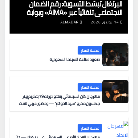
البرتغال تبسّط التسوية: رقم الضمان
الاجتماعي تلقائياً عبر «AIMA» وبوابة
جديدة لتجديد الإقامات
14 يوليو، 2026
ALMADAR
عدسة المدار
صعود صناعة السينما السعودية
عدسة المدار
مهرجان كان السينمائي يفتتح دورته 79 بتكريم بيتر
جاكسون مخرج “سيد الخواتم” — وحضور عربي لافت
على السجادة الحمراء يضم نادين نجيم وآسر ياسين وخالد
مزنر ضمن لجنة التحكيم
عدسة المدار
مهرجان الاتحاد الأوروبي السينمائي في بانكوك — 21