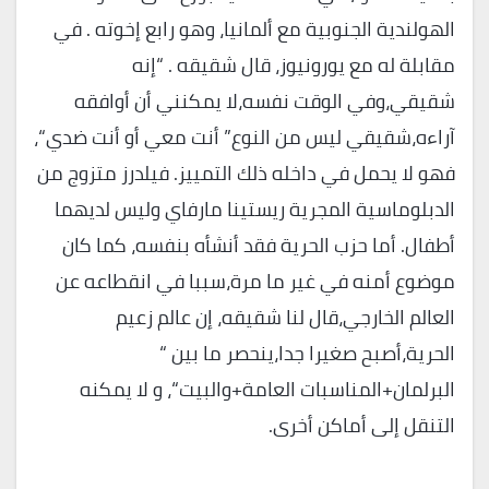
الهولندية الجنوبية مع ألمانيا، وهو رابع إخوته . في
مقابلة له مع يورونيوز، قال شقيقه . “إنه
شقيقي،وفي الوقت نفسه،لا يمكنني أن أوافقه
آراءه،شقيقي ليس من النوع” أنت معي أو أنت ضدي“،
فهو لا يحمل في داخله ذلك التمييز. فيلدرز متزوج من
الدبلوماسية المجرية ريستينا مارفاي وليس لديهما
أطفال. أما حزب الحرية فقد أنشأه بنفسه، كما كان
موضوع أمنه في غير ما مرة،سببا في انقطاعه عن
العالم الخارجي،قال لنا شقيقه، إن عالم زعيم
الحرية،أصبح صغيرا جدا،ينحصر ما بين “
البرلمان+المناسبات العامة+والبيت“، و لا يمكنه
التنقل إلى أماكن أخرى.