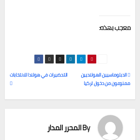
معجب بهذه:
الدبلوماسيين الهولنديين
التحضيرات في هولندا للانتخابات
ممنوعون من دخول تركيا
تصفّح
المقالات
By
المحرر المدار