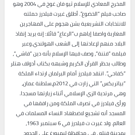
المخرج المعادي للإسلام ثيو فان غوخ في 2004 وهو
صاحب فيلم “الخضوع”. أطلق غيرت فيلدرز حملته
للانتخابات التشريعية بشن هجوم على المهاجرين
المغاربة واصفا إياهم ب“الرعاع” قائلا: إنه يريد إنقاذ
البلاد منهم لإعادتها إلى الشعب الهولندي.وعبر
فيلمه “فتنة“، وصف فيها الإسلام بأنه دين “فاشي“،
وطالب بحظر القرآن الكريم وشبهه بكتاب أدولف هتلر
“كفاحي”. انتقد فيلدرز أمام البرلمان ارتداء الملكة
“بياتريكس” التي زارت في 2012م،سلطنة عمان،
وهي مرتدية الزي الإسلامي أثناء زيارتها مسجدا.
ورأى فيلدرز في تصرف الملكة ومن رافقها في
المسجد أنه تشجيع لاضطهاد النساء المسلمات في
العالم. ولد غيرت ت فيلدرز في 6 سبتمبر 1963،
بمدينة فنلو ، في محافظة ليمبورغ على الحدود