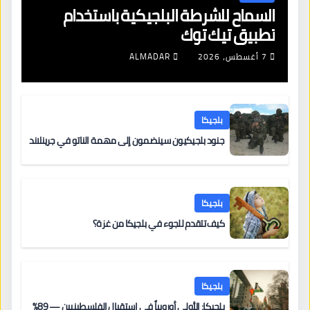
السماح للشرطة البلجيكية باستخدام
تطبيق تيك توك
7 أغسطس، 2026
ALMADAR
بلجيكا
جنود بلجيكيون سينضمون إلى مهمة الناتو في جرينلاند
بلجيكا
كيف تتقدم للجوء في بلجيكا من غزة؟
بلجيكا
بلجيكا: الأولى أوروبياً في استقبال الفلسطينيين — 89%