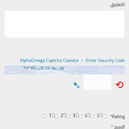
التعليق
AlphaOmega Captcha Classica – Enter Security Code
➴
⟲
1
2
3
4
5
*
Rating
الاسم
*