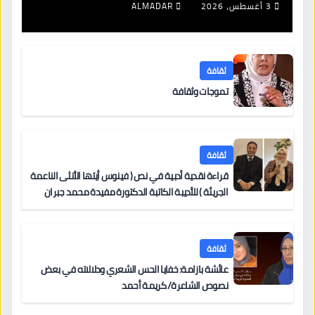
3 أغسطس، 2026
ALMADAR
ثقافة
تموجات وثقافة
ثقافة
قراءة نقدية أدبية في نص ( فينوس أيتها الأنثى الناعمة
الجريئة ) للأديبة الكاتبة الدكتورة مفيدة محمد جبران
ثقافة
عائشة بازامة: خفايا الحس الشعري ودلالاته في بعض
نصوص الشاعرة/ كريمة أحمد