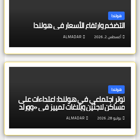
هولندا
التضخم وارتفاع الأسعار في هولندا
أغسطس 2, 2026
ALMADAR
هولندا
توتر اجتماعي في هولندا: اعتداءات على
مساكن لاجئين وبلاغات تمييز في «وورلد
برايد»
يوليو 28, 2026
ALMADAR