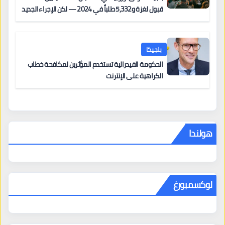
قبول لغزة و5,332 طلباً في 2024 — لكن الإجراء الجديد
من 12 يونيو يُعقّد المسار لمن يحمل وضعاً في دولة EU
أخرى
بلجيكا
الحكومة الفيدرالية تستخدم المؤثرين لمكافحة خطاب
الكراهية على الإنترنت
هولندا
لوكسمبورغ