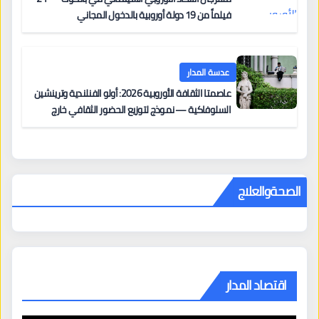
فيلماً من 19 دولة أوروبية بالدخول المجاني
عدسة المدار
عاصمتا الثقافة الأوروبية 2026: أولو الفنلندية وترينشين
السلوفاكية — نموذج لتوزيع الحضور الثقافي خارج
المراكز الكبرى
الصحةوالعلاج
اقتصاد المدار