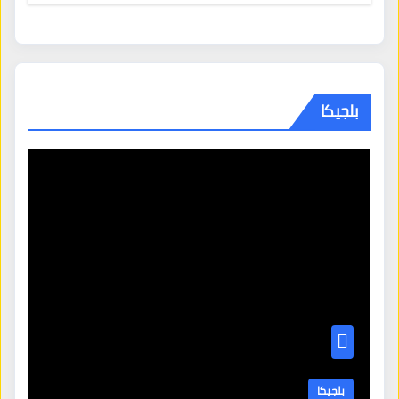
بلجيكا
بلجيكا