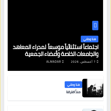
هنا وطني
اجتماعاً استثنائياً موسعاً لمدراء المعاهد
والجامعات الخاصة وأعضاء الجمعية
العمومية للنقابة العامة لمؤسسات
7 أغسطس، 2026
ALMADAR
التعليم والتدريب الخاص في ليبيا
هنا وطني
منذُ افترقنا