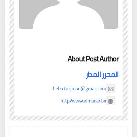
About Post Author
المحرر المدار
heba.turjman@gmail.com
http://www.almadar.be