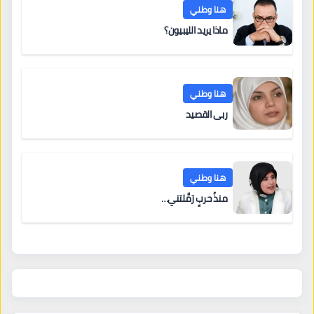
هنا وطني
ماذا يريد الليبيون؟
هنا وطني
ربى القصيد
هنا وطني
منذُ حربٍ رَمَّلتني…