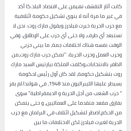
كانت آثار التقشف تهيمن على اقتصاد البلد.كا أكد
في غير ما مرة أنه لا ينوي تشكيل حكومة ائتلافية
مع حزب الحرية خيرت فيلدرز.ويقول مارك روت: نحن لا
نستبعد أي طرف، ولا حتى أي حزب على الإطلاق. وفي
الوقت نفسه هناك اختلافات جمة، ما بيني حزبي
وحزب العمل وحزب الحرية. ‘’تمكن حزب مارك روت،من
الظفر بالانتخابات،وكلفت الملكة بيارتيس السيد مارك
روت بتشكيل حكومة، لقد كان أول رئيس لحكومة
يسيطر عليها الليبراليون منذ 1948، في هولندا.لم يفز
“ حزب الشعب من أجل الحرية و الديمقراطية” سوى
بفارق مقعد متقدما على العماليين، و حتى يتمكن
من الحكم،اضطر لتشكيل ائتلاف في البرلمان مع حزب
الحرية لغيرت فيلدرز.لكن الاختلافات ما بين