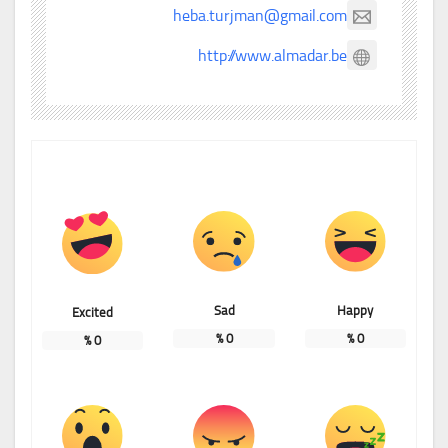
heba.turjman@gmail.com
http://www.almadar.be
Sad
Happy
Excited
%
0
%
0
%
0