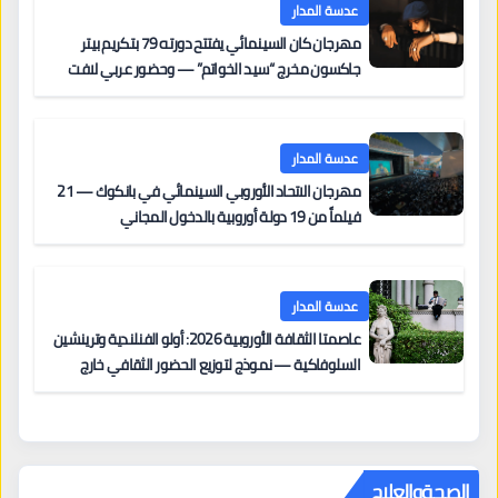
عدسة المدار
مهرجان كان السينمائي يفتتح دورته 79 بتكريم بيتر
جاكسون مخرج “سيد الخواتم” — وحضور عربي لافت
على السجادة الحمراء يضم نادين نجيم وآسر ياسين وخالد
مزنر ضمن لجنة التحكيم
عدسة المدار
مهرجان الاتحاد الأوروبي السينمائي في بانكوك — 21
فيلماً من 19 دولة أوروبية بالدخول المجاني
عدسة المدار
عاصمتا الثقافة الأوروبية 2026: أولو الفنلندية وترينشين
السلوفاكية — نموذج لتوزيع الحضور الثقافي خارج
المراكز الكبرى
الصحةوالعلاج