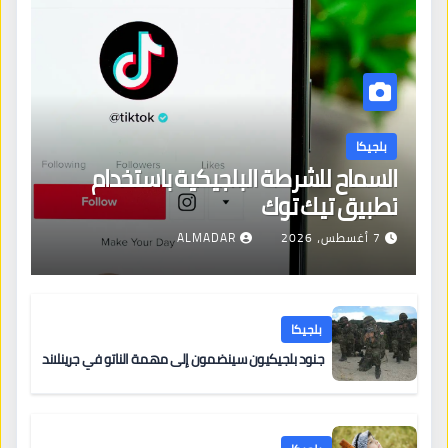
بلجيكا
السماح للشرطة البلجيكية باستخدام
تطبيق تيك توك
7 أغسطس، 2026
ALMADAR
بلجيكا
جنود بلجيكيون سينضمون إلى مهمة الناتو في جرينلاند