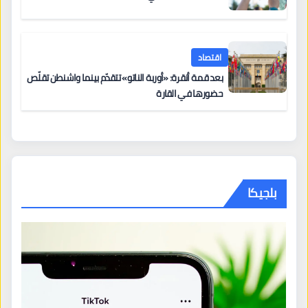
اقتصاد
بعد قمة أنقرة: «أوربة الناتو» تتقدّم بينما واشنطن تقلّص
حضورها في القارة
بلجيكا