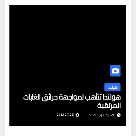
هولندا
ن
هولندا تتأهب لمواجهة حرائق الغابات
هو
المرتقبة
من
28 يوليو، 2026
ALMADAR