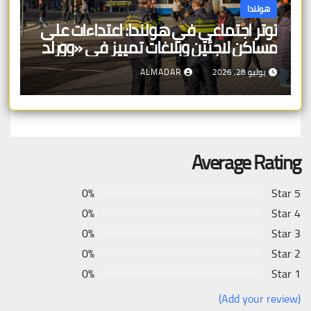
هولندا
توتر اجتماعي في هولندا: اعتداءات على
مساكن لاجئين وبلاغات تمييز في «وورلد
برايد»
يوليو 28, 2026
ALMADAR
Average Rating
0%
5 Star
0%
4 Star
0%
3 Star
0%
2 Star
0%
1 Star
(Add your review)