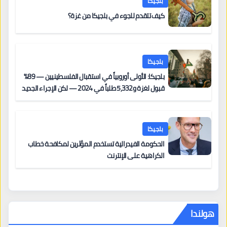
بلجيكا
كيف تتقدم للجوء في بلجيكا من غزة؟
بلجيكا
بلجيكا: الأولى أوروبياً في استقبال الفلسطينيين — 89%
قبول لغزة و5,332 طلباً في 2024 — لكن الإجراء الجديد
من 12 يونيو يُعقّد المسار لمن يحمل وضعاً في دولة EU
أخرى
بلجيكا
الحكومة الفيدرالية تستخدم المؤثرين لمكافحة خطاب
الكراهية على الإنترنت
هولندا