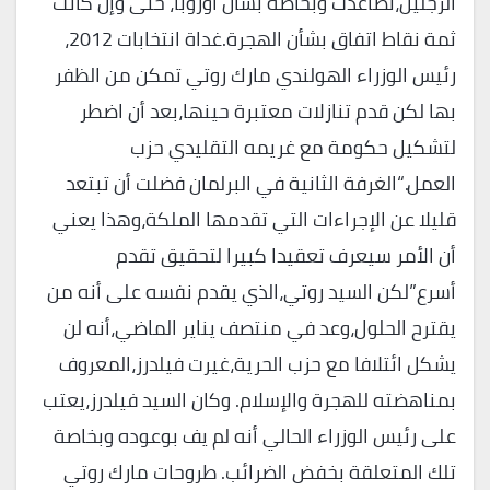
الرجلين،تصاعدت وبخاصة بشأن أوروبا، حتى وإن كانت
ثمة نقاط اتفاق بشأن الهجرة.غداة انتخابات 2012،
رئيس الوزراء الهولندي مارك روتي تمكن من الظفر
بها لكن قدم تنازلات معتبرة حينها،بعد أن اضطر
لتشكيل حكومة مع غريمه التقليدي حزب
العمل.“الغرفة الثانية في البرلمان فضلت أن تبتعد
قليلا عن الإجراءات التي تقدمها الملكة،وهذا يعني
أن الأمر سيعرف تعقيدا كبيرا لتحقيق تقدم
أسرع”لكن السيد روتي،الذي يقدم نفسه على أنه من
يقترح الحلول،وعد في منتصف يناير الماضي،أنه لن
يشكل ائتلافا مع حزب الحرية،غيرت فيلدرز،المعروف
بمناهضته للهجرة والإسلام. وكان السيد فيلدرز،يعتب
على رئيس الوزراء الحالي أنه لم يف بوعوده وبخاصة
تلك المتعلقة بخفض الضرائب. طروحات مارك روتي