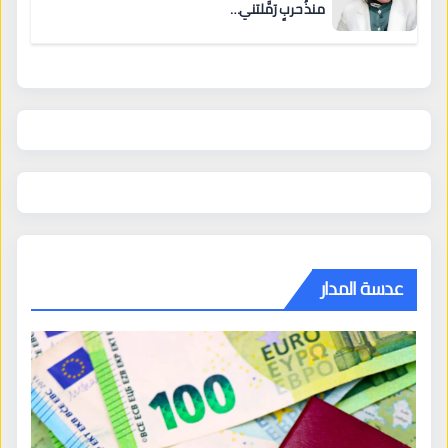
منذُ حربٍ رَمَّلتني…
عدسة المدار