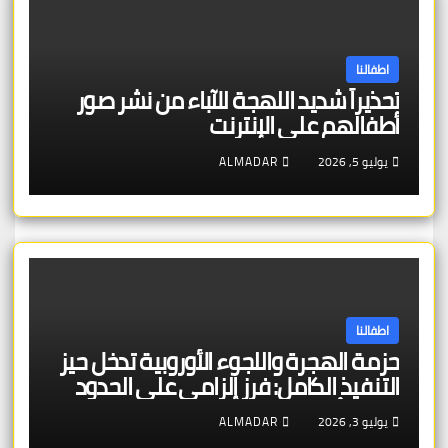
اطفالنا
تحذيراً شديد اللهجة للآباء من نشر صور
أطفالهم على الإنترنت
يوليو 5, 2026
ALMADAR
اطفالنا
حزمة الهجرة واللجوء الأوروبية تدخل حيز
التنفيذ الكامل: فرز إلزامي على الحدود
خلال 7 أيام — وترحيل سريع لجنسيات
يوليو 3, 2026
ALMADAR
الدول “الآمنة” — ومحاولة أولى لتوزيع