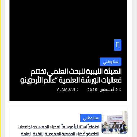
هنا وطني
الهيئة الليبية للبحث العلمي تختتم
فعاليات الورشة العلمية “عالم الأردوينو
للمهندسين الصغار”
9 أغسطس، 2026
ALMADAR
هنا وطني
اجتماعاً استثنائياً موسعاً لمدراء المعاهد والجامعات
الخاصة وأعضاء الجمعية العمومية للنقابة العامة