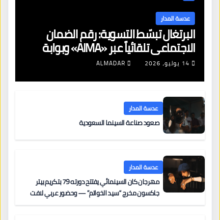
عدسة المدار
البرتغال تبسّط التسوية: رقم الضمان
الاجتماعي تلقائياً عبر «AIMA» وبوابة
جديدة لتجديد الإقامات
14 يوليو، 2026
ALMADAR
عدسة المدار
صعود صناعة السينما السعودية
عدسة المدار
مهرجان كان السينمائي يفتتح دورته 79 بتكريم بيتر
جاكسون مخرج “سيد الخواتم” — وحضور عربي لافت
على السجادة الحمراء يضم نادين نجيم وآسر ياسين وخالد
مزنر ضمن لجنة التحكيم