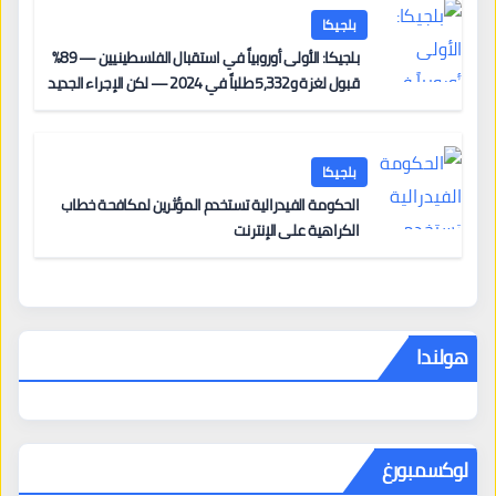
بلجيكا
بلجيكا: الأولى أوروبياً في استقبال الفلسطينيين — 89%
قبول لغزة و5,332 طلباً في 2024 — لكن الإجراء الجديد
من 12 يونيو يُعقّد المسار لمن يحمل وضعاً في دولة EU
أخرى
بلجيكا
الحكومة الفيدرالية تستخدم المؤثرين لمكافحة خطاب
الكراهية على الإنترنت
هولندا
لوكسمبورغ