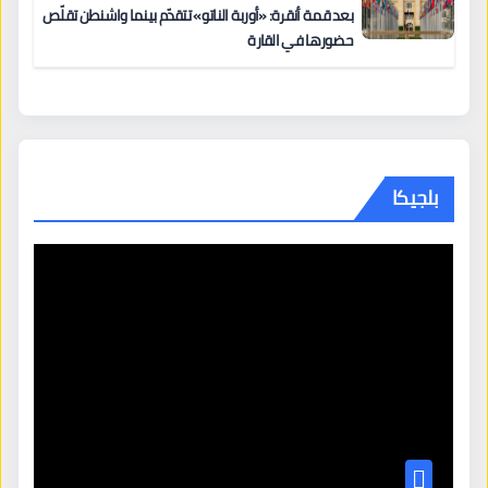
بعد قمة أنقرة: «أوربة الناتو» تتقدّم بينما واشنطن تقلّص
حضورها في القارة
بلجيكا