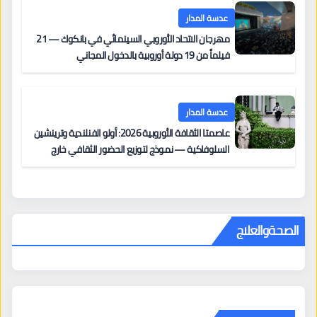
عدسة المدار
مهرجان الاتحاد الأوروبي السينمائي في بانكوك — 21
فيلماً من 19 دولة أوروبية بالدخول المجاني
عدسة المدار
عاصمتا الثقافة الأوروبية 2026: أولو الفنلندية وترينشين
السلوفاكية — نموذج لتوزيع الحضور الثقافي خارج
المراكز الكبرى
الصحةوالعلاج