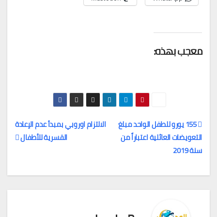
معجب بهذه:
155 يورو للطفل الواحد مبلغ
الالتزام اوروبي بمبدأ عدم الإعادة
التعويضات العائلية اعتباراً من
القسرية للأطفال
تصفّح
سنة 2019
المقالات