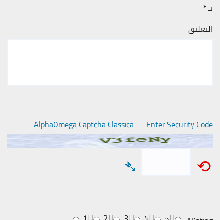
بـ
*
التعليق
AlphaOmega Captcha Classica – Enter Security Code
➴
⟲
1
2
3
4
5