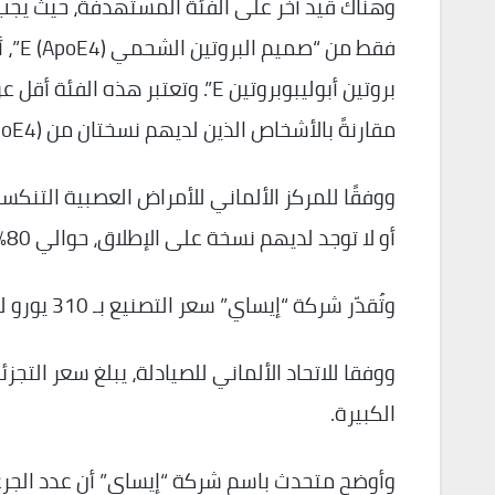
وهناك قيد آخر على الفئة المستهدفة، حيث يجب 
فقط 
بروتين أبوليبوبروتين E”. وتعتبر 
مقارنةً بالأشخاص الذين لديهم نسختان من (ApoE4).
أو لا توجد لديهم نسخة على الإطلاق، حوالي 80% من مرضى الزهايمر في ألمانيا.
وتُقدّر شركة “إيساي” سعر التصنيع بـ 310 يورو لعبوة سعة 2 مليلتر و615 يورو لعبوة سعة 5 مليلتر.
الكبيرة.
وأوضح متحدث باسم شركة “إيساي” أن عدد الجرع