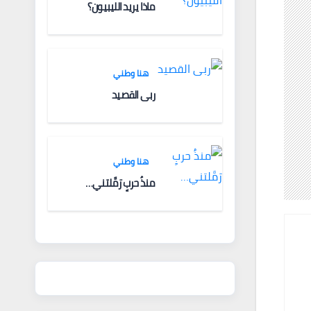
ماذا يريد الليبيون؟
هنا وطني
ربى القصيد
هنا وطني
منذُ حربٍ رَمَّلتني…