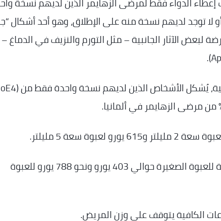
إعطاء الدواء فقط لمرضى الزهايمر الذين لديهم نسخة واح
من “صميم البروتين الشحمي E (ApoE4)”، أو لا توجد لديهم نسخة منه على الإطلاق، وهو أحد أشكال “
هذه الفئة أقل عرضة لبعض الآثار الجانبية – مثل التورم والنزيف في الدماغ –
ووفقا للاتحاد الألماني للصيادلة، يبلغ سعر التجزئة للعبوة الصغيرة حوالي 403 يورو ونحو 788 يورو للعبوة
ات الكافية يتوقف على وزن المريض.