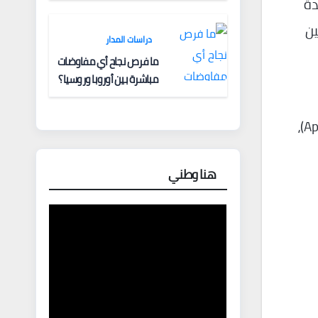
دة
جين
دراسات المدار
ما فرص نجاح أي مفاوضات
مباشرة بين أوروبا وروسيا؟
ووفقًا للمركز الألماني للأمراض العصبية التنكسية، يُشكل الأشخاص الذين لديهم نسخة واحدة فقط من (ApoE4)،
هنا وطني