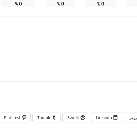
%
0
%
0
%
0
تروني
LinkedIn
Reddit
Tumblr
Pinterest