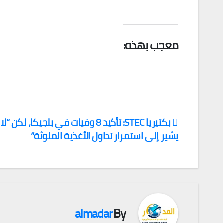
معجب بهذه:
بكتيريا STEC: تأكيد 8 وفيات في بلجيكا، لك
يشير إلى استمرار تداول الأغذية الملوثة”
تصفّح
المقالات
almadar
By