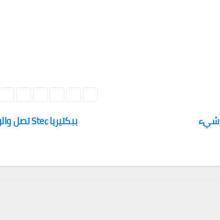
ن “لا شيء
ببكتيريا Stec تصل والونيا