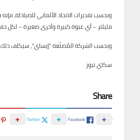
مليلتر – أي عبوة كبيرة وأخرى صغيرة – لكل حقن
وبحسب الشركة المُصنّعة “إيساي”، سيكلف ذلك المريض الواحد 24 ألفا و50 يورو سنو
سكاي نيوز
Share
Twitter
Facebook