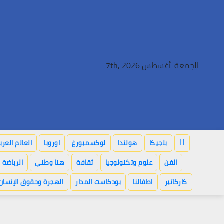
Ski
t
conten
الجمعة. أغسطس 7th, 2026
بلجيكا
هولندا
لوكسمبورغ
اوروبا
العالم العر
الفن
علوم وتكنولوجيا
ثقافة
هنا وطني
الرياضة
كاركاتير
اطفالنا
بودكاست المدار
الهجرة وحقوق الإنسان