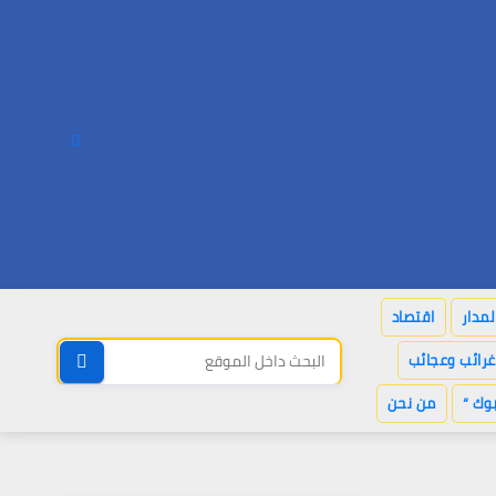
لمدار
اقتصاد
غرائب وعجائب
وك “
من نحن