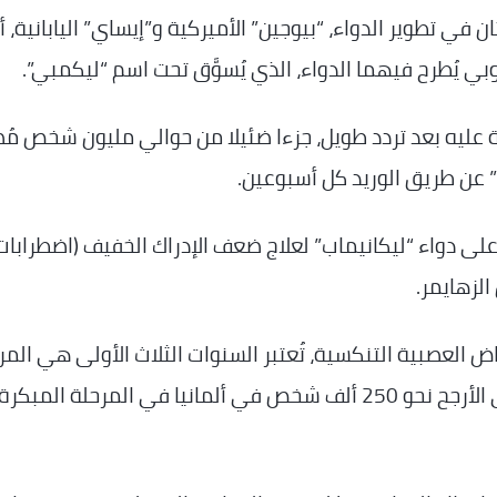
في تطوير الدواء، “بيوجين” الأميركية و”إيساي” اليابانية، أ
وبي يُطرح فيهما الدواء، الذي يُسوَّق تحت اسم “ليكمبي”.
ة عليه بعد تردد طويل، جزءا ضئيلا من حوالي مليون شخص مُ
ب” عن طريق الوريد كل أسبوعين.
لى دواء “ليكانيماب” لعلاج ضعف الإدراك الخفيف (اضطرابات
لزهايمر.
ض العصبية التنكسية، تُعتبر السنوات الثلاث الأولى هي المر
المبكرة من مرض الزهايمر، موضحا أن هناك على الأرجح نحو 250 ألف شخص في ألمانيا في المرحلة ال