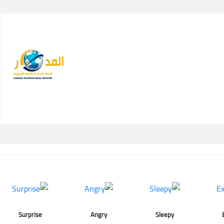
Surprise
Angry
Sleepy