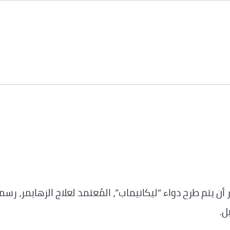
ن يتم طرح دواء “ليكانيماب”، المُعتمد لعلاج الزهايمر، رسمي
ل.