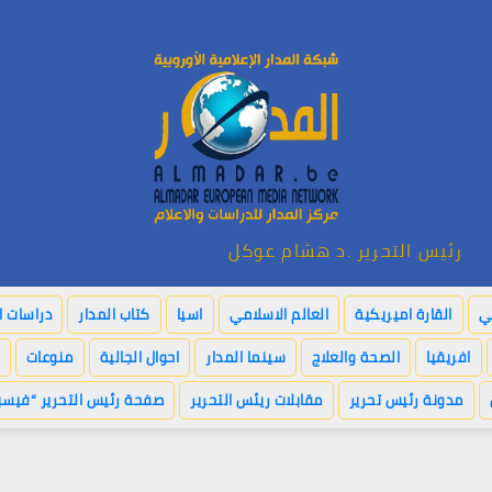
رئيس التحرير .د هشام عوكل
بي
القارة اميريكية
العالم الاسلامي
اسيا
كتاب المدار
دراسات ا
افريقيا
الصحة والعلاج
سينما المدار
احوال الجالية
منوعات
مدونة رئيس تحرير
مقابلات ريئس التحرير
صفحة رئيس التحرير “فيسب