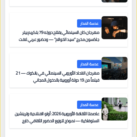
عدسة المدار
مهرجان كان السينمائي يفتتح دورته 79 بتكريم بيتر
جاكسون مخرج “سيد الخواتم” — وحضور عربي لافت
على السجادة الحمراء يضم نادين نجيم وآسر ياسين وخالد
مزنر ضمن لجنة التحكيم
عدسة المدار
مهرجان الاتحاد الأوروبي السينمائي في بانكوك — 21
فيلماً من 19 دولة أوروبية بالدخول المجاني
عدسة المدار
عاصمتا الثقافة الأوروبية 2026: أولو الفنلندية وترينشين
السلوفاكية — نموذج لتوزيع الحضور الثقافي خارج
المراكز الكبرى