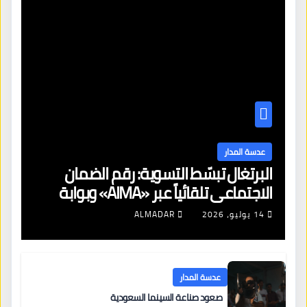
عدسة المدار
البرتغال تبسّط التسوية: رقم الضمان
الاجتماعي تلقائياً عبر «AIMA» وبوابة
جديدة لتجديد الإقامات
14 يوليو، 2026
ALMADAR
عدسة المدار
صعود صناعة السينما السعودية