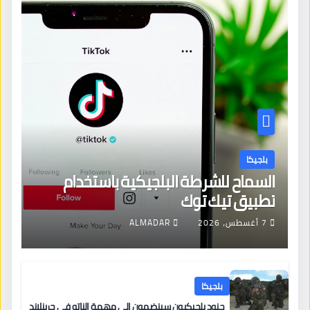
بلجيكا
السماح للشرطة البلجيكية باستخدام
تطبيق تيك توك
7 أغسطس، 2026
ALMADAR
بلجيكا
جنود بلجيكيون سينضمون إلى مهمة الناتو في جرينلاند