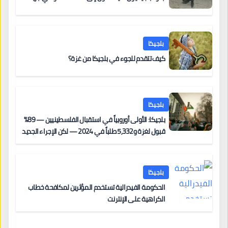
بلجيكا
كيف تتقدم للجوء في بلجيكا من غزة؟
بلجيكا
بلجيكا: الأولى أوروبياً في استقبال الفلسطينيين — 89%
قبول لغزة و5,332 طلباً في 2024 — لكن الإجراء الجديد
من 12 يونيو يُعقّد المسار لمن يحمل وضعاً في دولة EU
أخرى
بلجيكا
الحكومة الفيدرالية تستخدم المؤثرين لمكافحة خطاب
الكراهية على الإنترنت