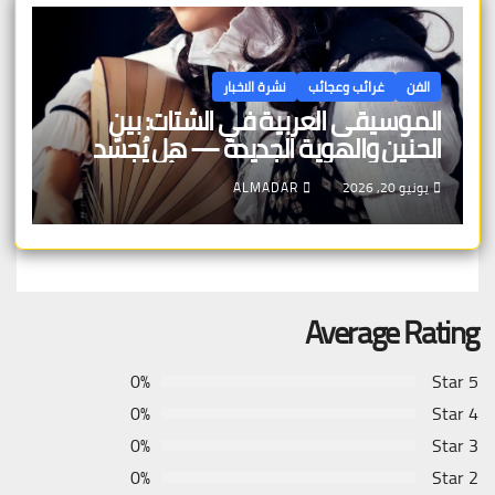
الفن
غرائب وعجائب
نشرة الاخبار
الموسيقى العربية في الشتات: بين
الحنين والهوية الجديدة — هل يُجسّد
الفنان المغترب صوت الوطن أم صوت
يونيو 20, 2026
ALMADAR
الغربة؟
Average Rating
0%
5 Star
0%
4 Star
0%
3 Star
0%
2 Star