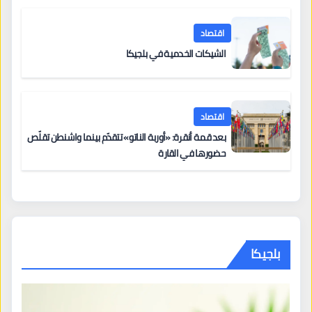
اقتصاد
الشيكات الخدمية في بلجيكا
اقتصاد
بعد قمة أنقرة: «أوربة الناتو» تتقدّم بينما واشنطن تقلّص
حضورها في القارة
بلجيكا