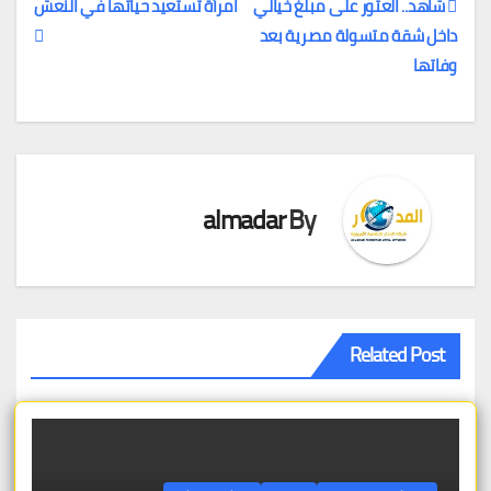
شاهد.. العثور على مبلغ خيالي
امرأة تستعيد حياتها في النعش
داخل شقة متسولة مصرية بعد
تصفّح
وفاتها
المقالات
almadar
By
Related Post