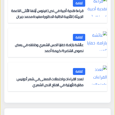
ثقافة
قراءة نقدية أدبية في نص ( فينوس أيتها الأنثى الناعمة
الجريئة ) للأديبة الكاتبة الدكتورة مفيدة محمد جبران
ثقافة
عائشة بازامة: خفايا الحس الشعري ودلالاته في بعض
نصوص الشاعرة/ كريمة أحمد
ثقافة
تعدد القراءات واحتمالات المعنى في شعر أدونيس:
مقاربة تأويلية في انفتاح النص الشعري