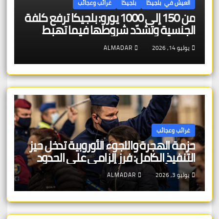
العيش في بلجيكا
بلجيكا
غرائب وعجائب
من 150 إلى 1000 يورو: بلجيكا ترفع كلفة
الجنسية وتشدّد شروطها فيما تهبط
معدلات قبول اللجوء إلى 28%
يوليو 14, 2026
ALMADAR
غرائب وعجائب
حزمة الهجرة واللجوء الأوروبية تدخل حيز
التنفيذ الكامل: فرز إلزامي على الحدود
خلال 7 أيام — وترحيل سريع لجنسيات
يوليو 3, 2026
ALMADAR
الدول “الآمنة” — ومحاولة أولى لتوزيع
عادل للطالبين بين الدول الأعضاء