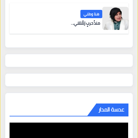
هنا وطني
منذُ حربٍ رَمَّلتني…
عدسة المدار