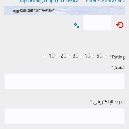
AlphaOmega Captcha Classica – Enter Security Code
➴
⟲
1
2
3
4
5
*
Rating
الاسم
*
البريد الإلكتروني
*