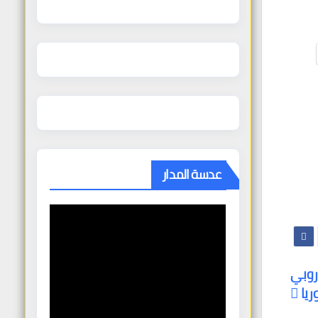
عدسة المدار
وروبي
يا