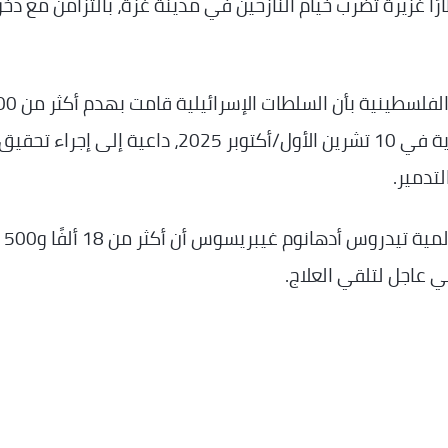
ًا غزيرة تضرب خيام النازحين في مدينة غزة، بالتزامن مع دخ
في سياق متصل، أفادت حركة المبادرة الوطن
منزل في قطاع غزة منذ وقف العمليات العسكرية في 10 تشرين الأول/أكتوبر 2025، داعية إلى إجراء تحقي
تدمير.
من جهته، أعلن المدير العام لمنظمة الصحة العالمية تيدروس أدهانوم غيبريسوس أن أكثر من 18 ألفًا و500
ي عاجل لتلقي العلاج.