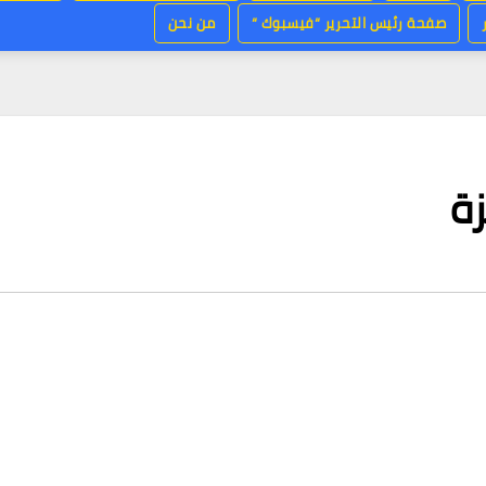
صفحة رئيس التحرير “فيسبوك “
من نحن
زة