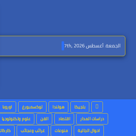
Ski
t
conten
الجمعة. أغسطس 7th, 2026
بلجيكا
هولندا
لوكسمبورغ
اوروبا
دراسات المدار
اقتصاد
الفن
علوم وتكنولوجيا
احوال الجالية
منوعات
غرائب وعجائب
كاركاتي