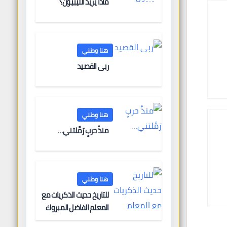
ماذا يريد الليبيون؟
هنا وطني
ربى القصيد
هنا وطني
منذُ حربٍ رَمَّلتني…
هنا وطني
للتاريخ حديث الذكريات مع
المعلم الفاضل المبروك
الغنودي