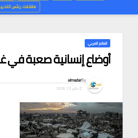
مقابلات ريئس التحرير
العالم العربي
أوضاع إنسانية صعبة في غ
almadar
By
يناير 13, 2026