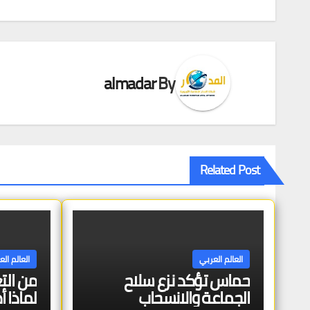
المقالات
almadar
By
Related Post
العالم العربي
العالم ال
حماس تؤكد نزع سلاح
من التع
الجماعة والانسحاب
لماذا أ