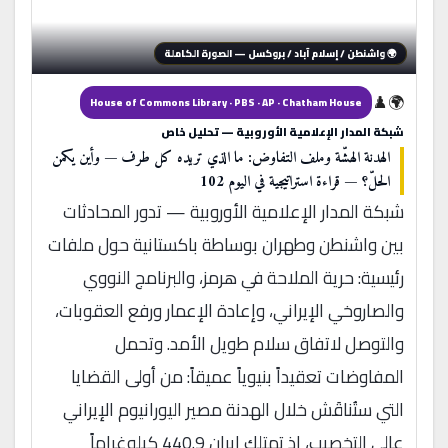
🌍 واشنطن / إسلام آباد / بروكسل — الصورة الكاملة
🌍♟️
House of Commons Library · PBS · AP · Chatham House
شبكة المدار الإعلامية الأوروبية — تحليل خاص
الهدنة الهشّة وملف التفاوض: ما الذي تريده كل طرف — وأين يكمن
الحلّ؟ — قراءة استراتيجية في اليوم 102
شبكة المدار الإعلامية الأوروبية — تدور المحادثات
بين واشنطن وطهران بوساطة باكستانية حول ملفات
رئيسية: حرية الملاحة في هرمز، والبرنامج النووي
والصاروخي الإيراني، وإعادة الإعمار ورفع العقوبات،
والتوصل لاتفاق سلام طويل الأمد. وتحمل
المفاوضات تعقيداً بنيوياً عميقاً: من أولى القضايا
التي ستُناقَش خلال الهدنة مصير اليورانيوم الإيراني
عالي التخصيب، إذ تمتلك إيران 440.9 كيلوغراماً