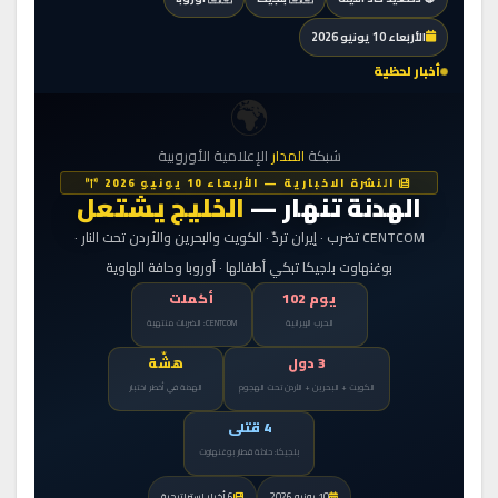
الأربعاء 10 يونيو 2026
أخبار لحظية
🌍
شبكة
المدار
الإعلامية الأوروبية
النشرة الاخبارية — الأربعاء 10 يونيو 2026
الهدنة تنهار —
الخليج يشتعل
CENTCOM تضرب · إيران تردّ · الكويت والبحرين والأردن تحت النار ·
بوغنهاوت بلجيكا تبكي أطفالها · أوروبا وحافة الهاوية
يوم 102
أكملت
الحرب الإيرانية
CENTCOM: الضربات منتهية
3 دول
هشّة
الكويت + البحرين + الأردن تحت الهجوم
الهدنة في أخطر اختبار
4 قتلى
بلجيكا: حادثة قطار بوغنهاوت
10 يونيو 2026
6 أخبار استراتيجية