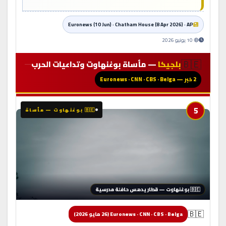
Euronews (10 Jun) · Chatham House (8 Apr 2026) · AP
🔴 10 يونيو 2026
🇧🇪
بلجيكا
— مأساة بوغنهاوت وتداعيات الحرب
2 خبر — Euronews · CNN · CBS · Belga
5
🇧🇪 بوغنهاوت — مأساة
🇧🇪 بوغنهاوت — قطار يدهس حافلة مدرسية
🇧🇪
Euronews · CNN · CBS · Belga (26 مايو 2026)