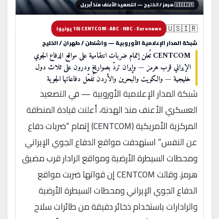
🇺🇸🇮🇷 هرمز / الخليج — التصعيد الأعنف منذ أبريل
🇺🇸🇮🇷
CENTCOM · ABC · NBC · Euronews (10 يونيو)
شبكة المدار الإعلامية الأوروبية — واشنطن / طهران / الخليج
CENTCOM تُعلن إتمام ضربات انتقامية على مواقع الدفاع الجوي
الإيراني قرب هرمز — وإيران تردّ بصواريخ ودرون على ثلاث دول
خليجية — والكويت والبحرين والأردن تُفعّل دفاعاتها الجوية
شبكة المدار الإعلامية الأوروبية — في التصعيد
العسكري الأعنف منذ الهدنة، أعلنت قيادة المنطقة
المركزية الأمريكية (CENTCOM) إتمام “ضربات دفاع
عن النفس” استهدفت مواقع الدفاع الجوي الإيراني
ومحطات السيطرة الأرضية ومواقع الرادار قرب مضيق
هرمز. وقالت CENTCOM إن قواتها ضربت مواقع
الدفاع الجوي الإيراني ومحطات السيطرة الأرضية
والرادارات باستخدام ذخائر دقيقة من طائرات سلاح