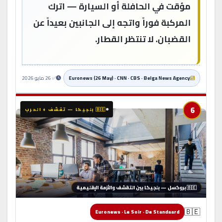
مؤقت في الحافلة أو السيارة — اترك
المركبة فوراً واتجه إلى الجانبين بعيداً عن
القضبان. لا تنتظر القطار.
Euronews (26 May) · CNN · CBS · Belga News Agency
✅ 26 مايو 2026
6
🇧🇪 بلجيكا — تقشف + الحرب
🇧🇪 بروكسل — بلجيكا بين التقشف والأزمة الإقليمية
🇧🇪
Euronews · Le Soir · De Standaard