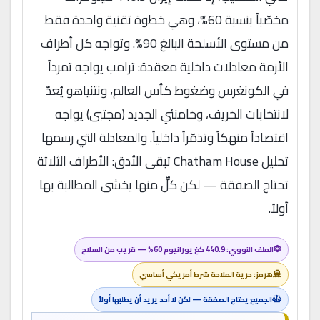
مخصّباً بنسبة 60%، وهي خطوة تقنية واحدة فقط
من مستوى الأسلحة البالغ 90%. وتواجه كل أطراف
الأزمة معادلات داخلية معقدة: ترامب يواجه تمرداً
في الكونغرس وضغوط كأس العالم، ونتنياهو يُعدّ
لانتخابات الخريف، وخامنئي الجديد (مجتبى) يواجه
اقتصاداً منهكاً وتذمّراً داخلياً. والمعادلة التي رسمها
تحليل Chatham House تبقى الأدق: الأطراف الثلاثة
تحتاج الصفقة — لكن كلٌّ منها يخشى المطالبة بها
أولاً.
الملف النووي: 440.9 كغ يورانيوم 60% — قريب من السلاح
هرمز: حرية الملاحة شرط أمريكي أساسي
الجميع يحتاج الصفقة — لكن لا أحد يريد أن يطلبها أولاً