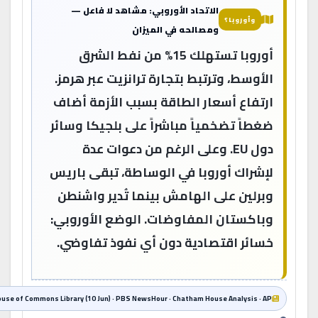
الاتحاد الأوروبي: مشاهد لا فاعل —
وأوروبا؟
ومصالحه في الميزان
أوروبا تستهلك 15% من نفط الشرق
الأوسط، وترتبط بتجارة ترانزيت عبر هرمز.
ارتفاع أسعار الطاقة بسبب الأزمة أضاف
ضغطاً تضخمياً مباشراً على بلجيكا وسائر
دول EU. وعلى الرغم من دعوات عدة
لإشراك أوروبا في الوساطة، تبقى باريس
وبرلين على الهامش بينما تُدير واشنطن
وباكستان المفاوضات. الوضع الأوروبي:
خسائر اقتصادية دون أي نفوذ تفاوضي.
House of Commons Library (10 Jun) · PBS NewsHour · Chatham House Analysis · AP