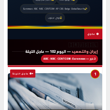
Euronews · ABC · NBC · CENTCOM · AP · CBS · Belga · GlobalSecurity
جوال · لابتوب
🔴 عاجل
🇮🇷🇺🇸🇮🇱
إيران والتصعيد
— اليوم 102 — عاجل الليلة
2 خبر — ABC · NBC · CENTCOM · Euronews
1
🔴 عاجل الليلة