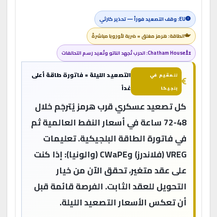
EU: وقف التصعيد فوراً — تحذير كارثي
الطاقة: هرمز مغلق = ضربة لأوروبا مباشرةً
Chatham House: الحرب تُجهد الناتو وتُعيد رسم التحالفات
التصعيد الليلة = فاتورة طاقة أعلى
للمقيم في
غداً
بلجيكا
كل تصعيد عسكري قرب هرمز يُترجَم خلال
48-72 ساعة في أسعار النفط العالمية ثم
في فاتورة الطاقة البلجيكية. تعليمات
VREG (فلاندرز) وCWaPE (والونيا): إذا كنت
على عقد متغير، تحقق الآن من خيار
التحويل للعقد الثابت. الفرصة قائمة قبل
أن تعكس الأسعار التصعيد الليلة.