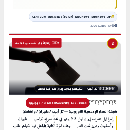
CENTCOM · ABC News (10 Jun) · NBC News · Euronews · AP
🔴 9-10 يونيو 2026
2
🇮🇱 إسرائيل تتحدى ترامب
🇮🇱🇮🇷🇺🇸 تل أبيب — نتنياهو يضرب إيران ضد رغبة ترامب
🇮🇱🇮🇷🇺🇸
GlobalSecurity · ABC · Axios (9-10 يونيو)
شبكة المدار الإعلامية الأوروبية — تل أبيب / طهران / واشنطن
إسرائيل تضرب إيران ليل 8-9 يونيو في تحدٍّ صريح لترامب — طهران
وأصفهان وتبريز تحت النار — وهذه المرة الثانية يتجاهل فيها نتنياهو طلب