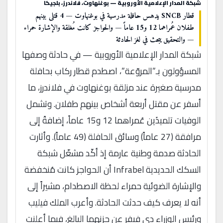
شبكة المدار الإعلامية الأوروبية — بوغنهاوت، فلاندرز، بلجيكا
قطار SNCB يدهس حافلة مدرسية في بوغنهاوت — 4 قتلى بينهم
طفلان عُمراهما 12 و15 عاماً — والحواجز كانت مُغلقة والإشارة حمراء
— والتحقيق يبحث في لغز الحادثة
شبكة المدار الإعلامية الأوروبية — في حادثة وصفها
المسؤولون بـ”المروّعة”، اصطدم قطار ركاب بحافلة
مدرسية صغيرة عند مزلقة بوغنهاوت في فلاندرز، ما
أسفر عن مقتل أربعة أشخاص بينهم طفلان. وتشمل
الوفيات تلميذَين عُمراهما 12 و15 عاماً، إضافةً إلى
مرافقة (27 عاماً) وسائق الحافلة (49 عاماً). وأثارت
الحادثة صدمة وطنية عارمة إذ أكّد مشغّل شبكة
السكك الحديدية Infrabel أن الحواجز كانت مُنخفضة
والإشارة الضوئية حمراء لحظة الاصطدام، مشيراً إلى
أنه لا يعرف كيف حدثت الحادثة. وأعرب الملك فيليب
ورئيس الوزراء دي فيفر عن حزنهما البالغ، فيما أعلنت