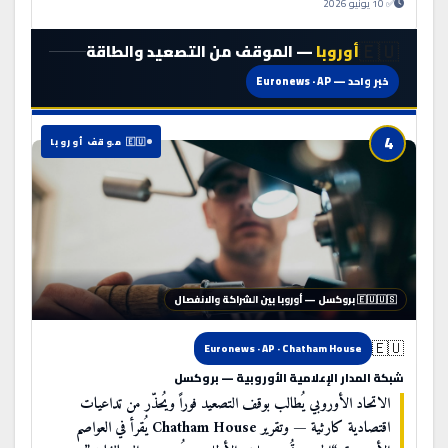
✅ 10 يونيو 2026
🇪🇺
أوروبا
— الموقف من التصعيد والطاقة
خبر واحد — Euronews · AP
4
🇪🇺 موقف أوروبا
🇪🇺🇺🇸 بروكسل — أوروبا بين الشراكة والانفصال
🇪🇺
Euronews · AP · Chatham House
شبكة المدار الإعلامية الأوروبية — بروكسل
الاتحاد الأوروبي يُطالب بوقف التصعيد فوراً ويُحذّر من تداعيات
اقتصادية كارثية — وتقرير Chatham House يُقرأ في العواصم