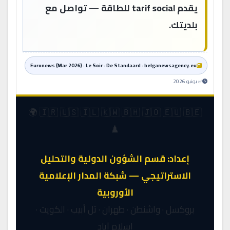
يقدم tarif social للطاقة — تواصل مع
بلديتك.
Euronews (Mar 2026) · Le Soir · De Standaard · belganewsagency.eu
✅ يونيو 2026
🇮🇷 🇺🇸 🇮🇱 🇰🇼 🇧🇭 🇯🇴 🇪🇺 🇧🇪 🌍
♟️
إعداد: قسم الشؤون الدولية والتحليل
الاستراتيجي — شبكة المدار الإعلامية
الأوروبية
بروكسل · واشنطن · طهران · تل أبيب · الكويت ·
إسلام آباد