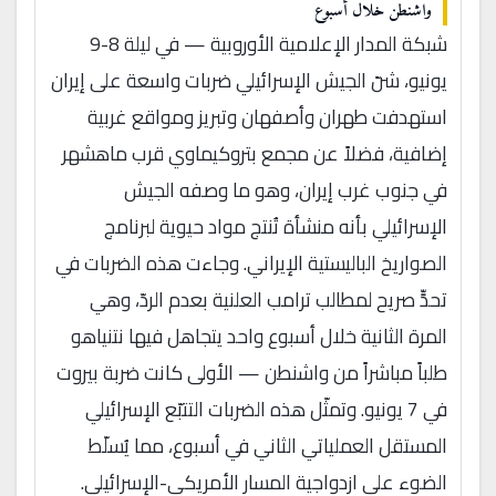
واشنطن خلال أسبوع
شبكة المدار الإعلامية الأوروبية — في ليلة 8-9
يونيو، شنّ الجيش الإسرائيلي ضربات واسعة على إيران
استهدفت طهران وأصفهان وتبريز ومواقع غربية
إضافية، فضلاً عن مجمع بتروكيماوي قرب ماهشهر
في جنوب غرب إيران، وهو ما وصفه الجيش
الإسرائيلي بأنه منشأة تُنتج مواد حيوية لبرنامج
الصواريخ الباليستية الإيراني. وجاءت هذه الضربات في
تحدٍّ صريح لمطالب ترامب العلنية بعدم الردّ، وهي
المرة الثانية خلال أسبوع واحد يتجاهل فيها نتنياهو
طلباً مباشراً من واشنطن — الأولى كانت ضربة بيروت
في 7 يونيو. وتمثّل هذه الضربات التتبّع الإسرائيلي
المستقل العملياتي الثاني في أسبوع، مما يُسلّط
الضوء على ازدواجية المسار الأمريكي-الإسرائيلي.