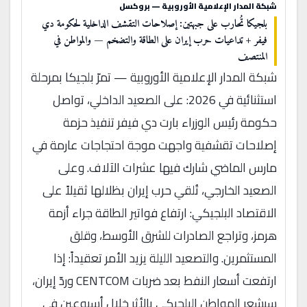
شبكة المدار الإعلامية الأوروبية — بروكسل
بلجيكا تُحارب على جبهتين: إصلاحات التقشف الداخلية لحكومة دي
فيفر + تداعيات حرب إيران على الطاقة والتضخم — والمواطن في
المنتصف
شبكة المدار الإعلامية الأوروبية — تمرّ بلجيكا بمرحلة
استثنائية في 2026: على الصعيد الداخلي، تواصل
حكومة رئيس الوزراء بارت دي فيفر تنفيذ حزمة
إصلاحات تقشفية واجهت موجة احتجاجات عارمة في
مارس الماضي شارك فيها عشرات الآلاف. وعلى
الصعيد الخارجي، تُلقي حرب إيران بظلالها ثقيلاً على
الاقتصاد البلجيكي: ارتفاع فواتير الطاقة جراء أزمة
هرمز، وتراجع الصادرات للشرق الأوسط، وقلق
المستثمرين. والتصعيد الليلة يزيد الأمر تعقيداً: إذا
ارتفعت أسعار النفط بعد ضربات CENTCOM وردّ إيران،
سيشعر المواطن البلجيكي بالأثر خلال أسبوعين في