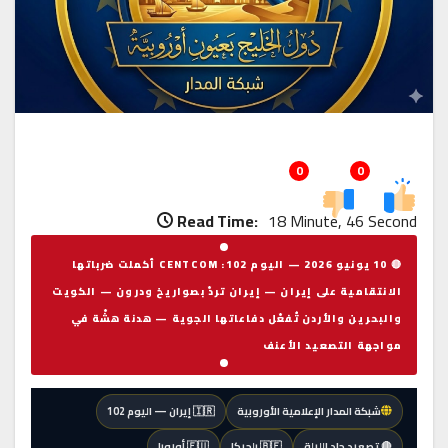
0
0
Read Time:
18 Minute, 46 Second
🔴 10 يونيو 2026 — اليوم 102: CENTCOM أكملت ضرباتها
الانتقامية على إيران — إيران تردّ بصواريخ ودرون — الكويت
والبحرين والأردن تُفعّل دفاعاتها الجوية — هدنة هشّة في
مواجهة التصعيد الأعنف
شبكة المدار الإعلامية الأوروبية
🇮🇷 إيران — اليوم 102
🔴 تصعيد حاد الليلة
🇧🇪 بلجيكا
🇪🇺 أوروبا