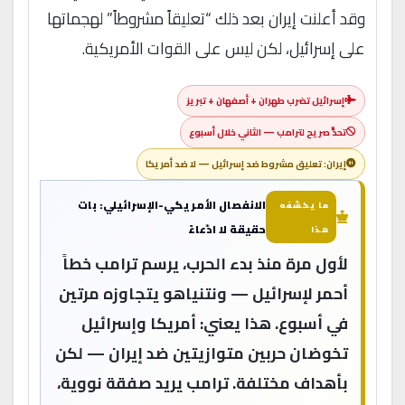
وقد أعلنت إيران بعد ذلك “تعليقاً مشروطاً” لهجماتها
على إسرائيل، لكن ليس على القوات الأمريكية.
إسرائيل تضرب طهران + أصفهان + تبريز
تحدٍّ صريح لترامب — الثاني خلال أسبوع
إيران: تعليق مشروط ضد إسرائيل — لا ضد أمريكا
الانفصال الأمريكي-الإسرائيلي: بات
ما يكشفه
حقيقة لا ادّعاءً
هذا
لأول مرة منذ بدء الحرب، يرسم ترامب خطاً
أحمر لإسرائيل — ونتنياهو يتجاوزه مرتين
في أسبوع. هذا يعني: أمريكا وإسرائيل
تخوضان حربين متوازيتين ضد إيران — لكن
بأهداف مختلفة. ترامب يريد صفقة نووية،