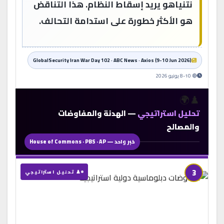
نتنياهو يريد إسقاط النظام. هذا التناقض
هو الأكثر خطورة على استدامة التحالف.
GlobalSecurity Iran War Day 102 · ABC News · Axios (9-10 Jun 2026)
🔴 8-10 يونيو 2026
♟️🌍
تحليل استراتيجي
— الهدنة والمفاوضات
والمصالح
خبر واحد — House of Commons · PBS · AP
3
♟️ تحليل استراتيجي