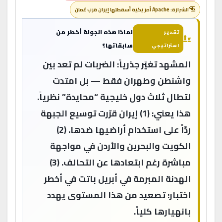
الشرارة: Apache أمريكية أسقطتها إيران قرب عُمان
لماذا هذه الجولة أخطر من
تقدير
سابقاتها؟
استراتيجي
المشهد تغيّر جذرياً: الضربات لم تعد بين
واشنطن وطهران فقط — بل امتدت
لتطال ثلاث دول خليجية “محايدة” نظرياً.
هذا يعني: (1) إيران قرّرت توسيع الجبهة
ردّاً على استخدام أراضيها ضدها. (2)
الكويت والبحرين والأردن في مواجهة
مباشرة رغم ابتعادها عن التحالف. (3)
الهدنة المبرمة في أبريل باتت في أخطر
اختبار: تصعيد من هذا المستوى يهدد
بانهيارها كلياً.