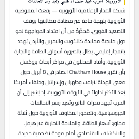
الأوروبية: “الحرب تُجهد حلف الأطلسي وتُعيد رسم التحالفات”
شبكة المدار الإعلامية الأوروبية — رفعت المفوضية
الأوروبية بلهجة حادة غير معتادة مطالبتها بوقف
التصعيد الفوري، مُحذّرةً من أن امتداد المواجهة نحو
دول خليجية محايدة كالكويت والبحرين والأردن يُهدد
بانفجار إقليمي يطال بالضرورة أسواق الطاقة والتجارة
الأوروبية. وأفاد المحللون في مراكز أبحاث بروكسل
بأن تقرير Chatham House الصادر في 8 أبريل حول
معنى الهدنة لترامب وطهران وإسرائيل وحلفاء أمريكا
يُعدّ الأكثر تداولاً في الأروقة الأوروبية، إذ يُشير إلى أن
الحرب تُجهد قدرات الناتو وتُعيد رسم التحالفات
الجيوسياسية. وتتمحور المخاوف الأوروبية حول ثلاثة
محاور: أسعار الطاقة، والملاحة التجارية عبر هرمز،
والانكشاف الاقتصادي أمام موجة تضخمية جديدة.