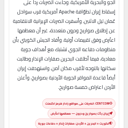
الجو والبحرية الأمريكية. وجاءت الضربات رداً على
إسقاط إيران لطوّافة Apache أمريكية قرب سواحل
عُمان ليل الاثنين. وأسفرت الضربات الإيرانية الانتقامية
عن إطلاق صواريخ ودرون متعددة، غير أن معظمها
اعتُرض وفق تقييمات أولية. وأفاد الجيش الكويتي بأن
منظومات دفاعه الجوي تشتبك مع أهداف جوية
معادية، فيما أطلقت البحرين صفارات الإنذار وطالبت
سكانها بالتوجه لأقرب مكان آمن. واستهدفت إيران
أيضاً قاعدة المواقر الجوية الأردنية بصواريخ، وأعلن
الأردن اعتراض خمسة صواريخ.
CENTCOM: الضربات على مواقع رادار هرمز اكتملت
إيران ردّت بصواريخ ودرون — معظمها اعتُرض
الكويت + البحرين + الأردن: صفارات إنذار + دفاعات جوية