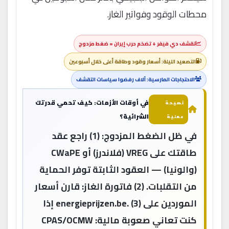
محطات الوقود وفواتير الغاز.
تقشف دي فيفر + تضخم حرب إيران = ضغط مزدوج
التصعيد الليلة: أسعار وقود وطاقة أعلى خلال أسبوعين
الاحتجاجات المارسية: آلاف رفضوا سياسات التقشف
في أوقات الأزمات: كيف تحمي قدرتك
نصيحة
الشرائية؟
عملية
في ظل الضغط المزدوج: (1) راجع عقد
طاقتك على VREG (فلاندرز) أو CWaPE
(والونيا) — العقود الثابتة توفر الحماية
من التقلبات. (2) فاتورة الغاز: قارن أسعار
الموردين على energieprijzen.be. (3) إذا
كنت تعاني صعوبة مالية: CPAS/OCMW