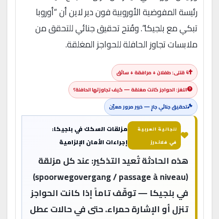
رئيسة المفوضية الأوروبية فون دير لاين أن “أوروبا
تبكي مع بلجيكا”. وفُتح تحقيق جنائي للتحقق من
ملابسات تجاوز الحافلة للحواجز المغلقة.
4 قتلى: طفلان + مرافقة + سائق
اللغز: الحواجز كانت مغلقة — كيف تجاوزتها الحافلة؟
تحقيق جنائي جارٍ — خبير مرور معيّن
مزلقات السكك في بلجيكا:
للجالية العربية
إجراءات الأمان الإلزامية
في فلاندرز
هذه الحادثة تُعيد التذكير: عند كل مزلقة
(spoorwegovergang / passage à niveau)
في بلجيكا — توقّف تاماً إذا كانت الحواجز
تنزل أو الإشارة حمراء. حتى في حالات عطل