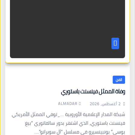
الفن
وفاة الممثل فينسنت باستوري
ALMADAR
2 أغسطس، 2026
شبكة المدار الإعلامية الأوروبية …_توفي الممثل الأمريكي
فينسنت باستوري، الذي اشتهر بدور سالفاتوري “بيغ
بوسي” بونبينسيرو في مسلسل “آل سوبرانو”.…