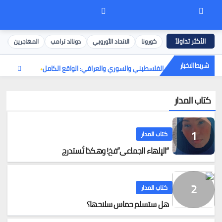
كورونا
الاتحاد الأوروبي
دونالد ترامب
المهاجرين
إ
شريط الاخبار
بلجيكا — اللاجئ الفلسطيني والسوري والعراقي: الواقع الكامل
كتاب المدار
كتاب المدار
“الإلهاء الجماعي”فخ! وهكذا تُستدرج
كتاب المدار
هل ستسلم حماس سلاحها؟