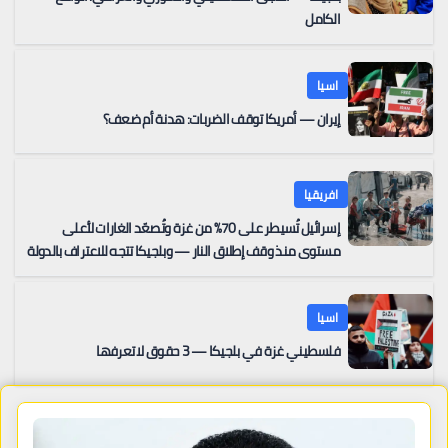
الكامل
اسيا
إيران — أمريكا توقف الضربات: هدنة أم ضعف؟
افريقيا
إسرائيل تُسيطر على 70% من غزة وتُصعّد الغارات لأعلى
مستوى منذ وقف إطلاق النار — وبلجيكا تتجه للاعتراف بالدولة
الفلسطينية بعد حل حماس جهازها الحاكم
اسيا
فلسطيني غزة في بلجيكا — 3 حقوق لا تعرفها