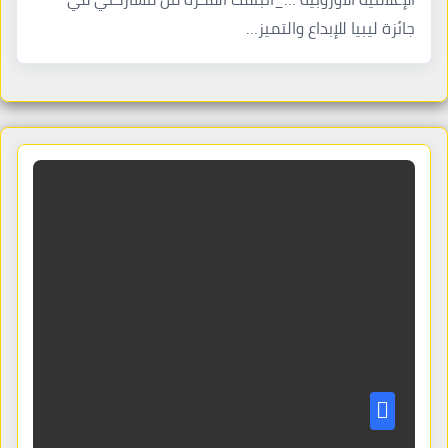
جائزة ليبيا للإبداع والتميز…