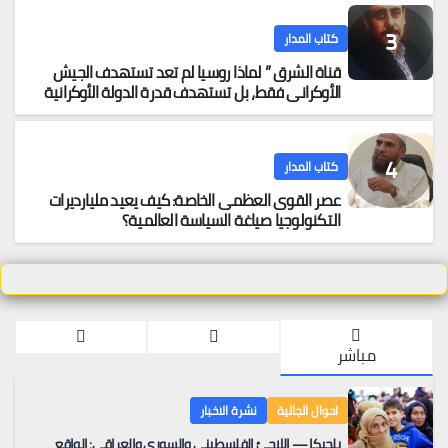
كتاب المدار
قناة الشرق ” لماذا روسيا لم تعد تستهدف الجيش
الأوكراني فقط، بل تستهدف قدرة الدولة الأوكرانية
على البقاء اقتصادياً
كتاب المدار
عصر القوى العظمى الخاصة: كيف يعيد مليارديرات
التكنولوجيا صياغة السياسة العالمية؟
مباشر
احوال الجالية
نشرة الاخبار
بلجيكا — اللاجئ الفلسطيني والسوري والعراقي: الواقع