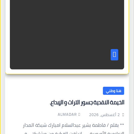
هنا وطني
الخيمة النقدية جسور التراث و الإبداع.
ALMADAR
2 أغسطس، 2026
** بقلم / فاطمة بشير عبدالسلام امبارك شبكة المدار
الإعلامية الأوروبية …_انبثقت الفكرة من مشاركتي في