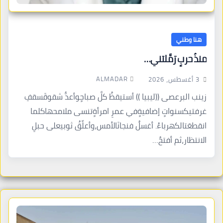
هنا وطني
منذُ حربٍ رَمَّلتني…
ALMADAR
3 أغسطس، 2026
زينب البرعصى ((ليبيا )) أستيقظُ كلَّ صباحٍوأعدُّ شقوقَسقفِ
غرفتيكسنواتٍ إضافيةٍفي عمرِ امرأةٍتنسى ملامحهاكلما
انقطعَتالكهرباءُ. أغسلُ فنجانَالأمس،وأعلِّقُ ثوبيعلى حبلِ
الانتظار،ثم أفتحُ…