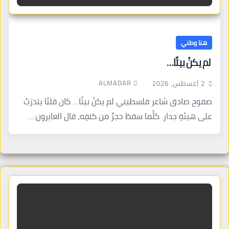
هنا وطني
لم يكنْ بيتًا…
ALMADAR
2 أغسطس، 2026
صفوح صادق شاعر فلسطيني لم يكنْ بيتًا… كان قلبًا يتدرّبُ
على هيئةِ جدار. كلَّما سقطَ حجرٌ من كتفِه، قال العابرون:…