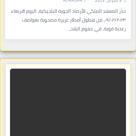
ALMADAR
9 فبراير، 2023
حذّر المعهد الملكي للأرصاد الجوية البلجيكية، اليوم الاربعاء
٠٩/٠٢/٢٠٢٣، من هطول أمطار غزيرة مصحوبة بعواصف
رعدية قوية، في عموم البلاد،…