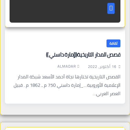
ثقافة
قصص المدار التاريخية((إمارة داسني ))
ALMADAR
16 أكتوبر، 2022
القصص التاريخية تختارها نجاة أحمد الأسعد شبكة المدار
الإعلامية الأوروبية…_إمارة داسني 750 م ـ 1862 م . قبيل
العصر العربي…