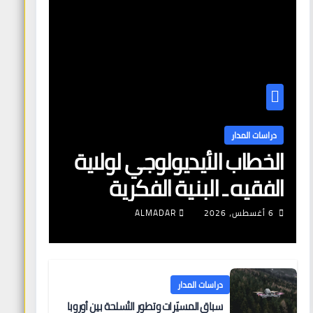
دراسات المدار
الخطاب الأيديولوجي لولاية
الفقيه ـ البنية الفكرية
وآليات التعبئة
6 أغسطس، 2026
ALMADAR
دراسات المدار
سباق المسيّرات وتطور الأسلحة بين أوروبا