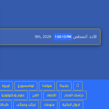
Ski
t
conten
الأحد. أغسطس 9th, 2026
1:50:14 PM
بلجيكا
هولندا
لوكسمبورغ
اوروبا
دراسات المدار
اقتصاد
الفن
علوم وتكنولوجيا
احوال الجالية
منوعات
غرائب وعجائب
كاركاتي