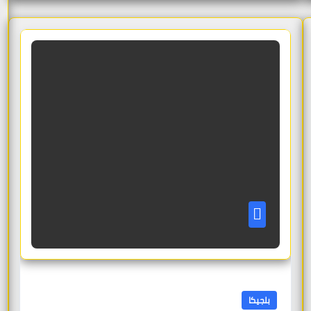
بلجيكا