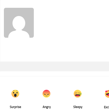
Surprise
Angry
Sleepy
Exc