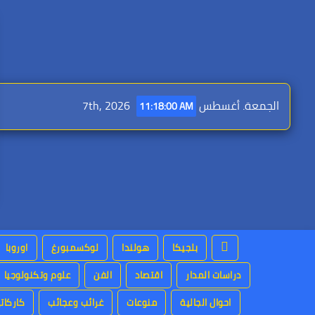
Ski
t
conten
الجمعة. أغسطس 7th, 2026
11:18:01 AM
بلجيكا
هولندا
لوكسمبورغ
اوروبا
دراسات المدار
اقتصاد
الفن
علوم وتكنولوجيا
احوال الجالية
منوعات
غرائب وعجائب
كاركاتي