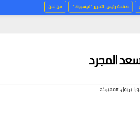
صفحة رئيس التحرير “فيسبوك “
من نحن
سعد المجرد
ورا بريول
,
#مفبركة