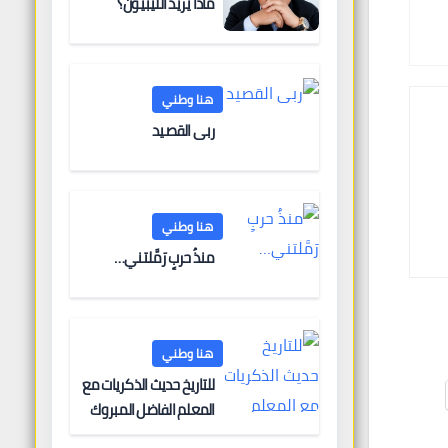
ماذا يريد الليبيون؟
هنا وطني
ربى القصيد
هنا وطني
منذُ حربٍ رَمَّلتني…
هنا وطني
للتاريخ حديث الذكريات مع
المعلم الفاضل المبروك
الغنودي