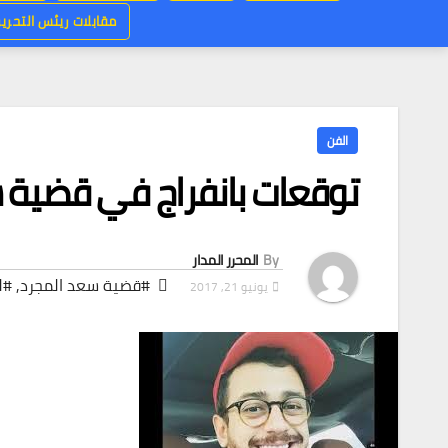
مقابلات ريئس التحرير
الفن
توقعات بانفراج في قضية 
By
المحرر المدار
#قضية سعد المجرد
,
#ل
يونيو 21, 2017