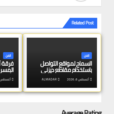
Related Post
الفن
الفن
السماح لمواقع التواصل
فرقة أب
باستخدام مقاطع ديزني
المسرح
وأصالة
أغسطس 6, 2026
ALMADAR
أغسطس 4, 026
Average Rating