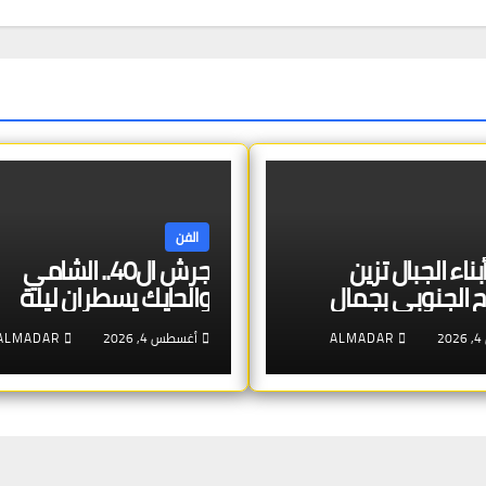
الفن
ناء الجبال تزين
جرش ال40.. الشامي
 الجنوبي بجمال
والحايك يسطران ليلة
 الثقافة الشركسية
شبابية مميزة
2
ALMADAR
أغسطس 4, 2026
ALMADAR