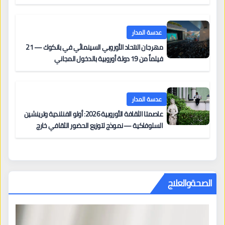
على السجادة الحمراء يضم نادين نجيم وآسر ياسين وخالد
مزنر ضمن لجنة التحكيم
عدسة المدار
مهرجان الاتحاد الأوروبي السينمائي في بانكوك — 21
فيلماً من 19 دولة أوروبية بالدخول المجاني
عدسة المدار
عاصمتا الثقافة الأوروبية 2026: أولو الفنلندية وترينشين
السلوفاكية — نموذج لتوزيع الحضور الثقافي خارج
المراكز الكبرى
الصحةوالعلاج