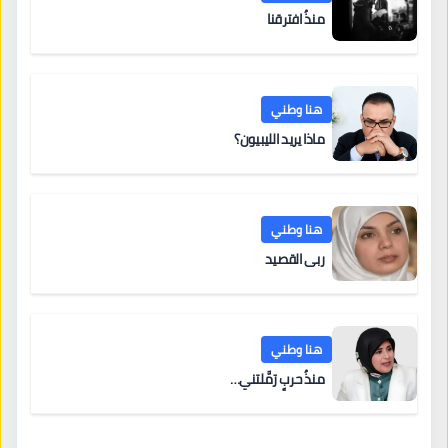
منذُ افترقنا
هنا وطني
ماذا يريد الليبيون؟
هنا وطني
ربى القصيد
هنا وطني
منذُ حربٍ رَمَّلتني…