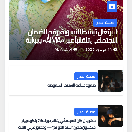
عدسة المدار
البرتغال تبسّط التسوية: رقم الضمان
الاجتماعي تلقائياً عبر «AIMA» وبوابة
جديدة لتجديد الإقامات
14 يوليو، 2026
ALMADAR
عدسة المدار
صعود صناعة السينما السعودية
عدسة المدار
مهرجان كان السينمائي يفتتح دورته 79 بتكريم بيتر
جاكسون مخرج “سيد الخواتم” — وحضور عربي لافت