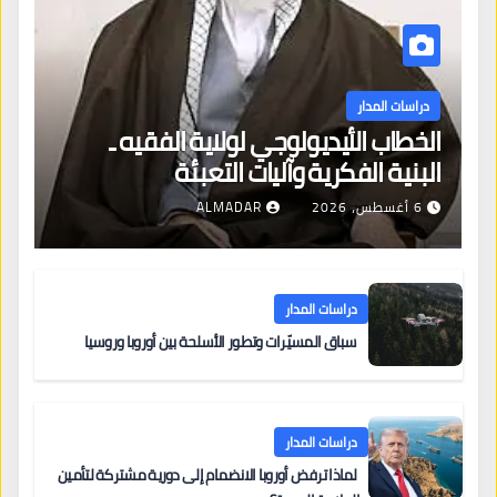
دراسات المدار
الخطاب الأيديولوجي لولاية الفقيه ـ
البنية الفكرية وآليات التعبئة
6 أغسطس، 2026
ALMADAR
دراسات المدار
سباق المسيّرات وتطور الأسلحة بين أوروبا وروسيا
دراسات المدار
لماذا ترفض أوروبا الانضمام إلى دورية مشتركة لتأمين