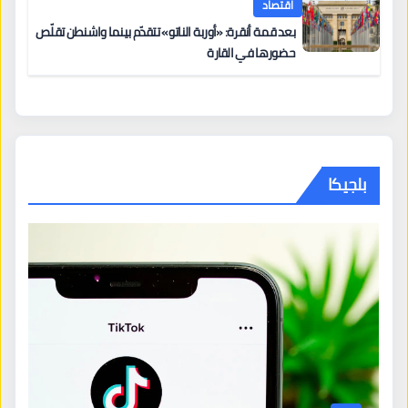
اقتصاد
بعد قمة أنقرة: «أوربة الناتو» تتقدّم بينما واشنطن تقلّص
حضورها في القارة
بلجيكا