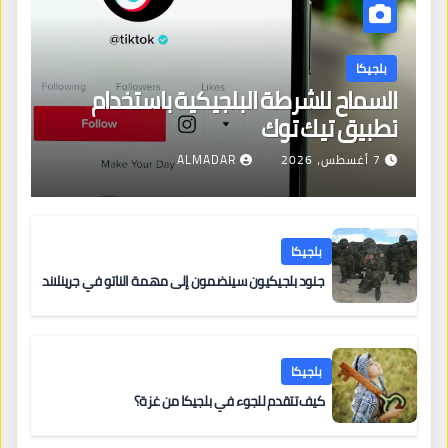
بلجيكا
السماح للشرطة البلجيكية باستخدام
تطبيق تيك توك
7 أغسطس، 2026
ALMADAR
بلجيكا
جنود بلجيكيون سينضمون إلى مهمة الناتو في جرينلاند
بلجيكا
كيف تتقدم للجوء في بلجيكا من غزة؟