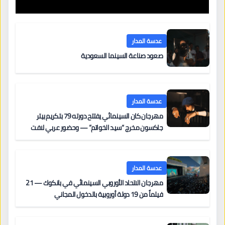
عدسة المدار
صعود صناعة السينما السعودية
عدسة المدار
مهرجان كان السينمائي يفتتح دورته 79 بتكريم بيتر
جاكسون مخرج “سيد الخواتم” — وحضور عربي لافت
على السجادة الحمراء يضم نادين نجيم وآسر ياسين وخالد
مزنر ضمن لجنة التحكيم
عدسة المدار
مهرجان الاتحاد الأوروبي السينمائي في بانكوك — 21
فيلماً من 19 دولة أوروبية بالدخول المجاني