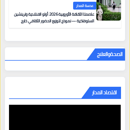
عدسة المدار
عاصمتا الثقافة الأوروبية 2026: أولو الفنلندية وترينشين
السلوفاكية — نموذج لتوزيع الحضور الثقافي خارج
المراكز الكبرى
الصحةوالعلاج
اقتصاد المدار