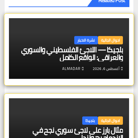
Related Post
احوال الجالية
نشرة الاخبار
بلجيكا — اللاجئ الفلسطيني والسوري
والعراقي: الواقع الكامل
أغسطس 6, 2026
ALMADAR
احوال الجالية
بلجيكا
مثال بارز على لاجئ سوري نجح في
الاندماج بهولندا