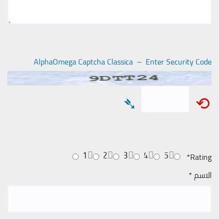
AlphaOmega Captcha Classica – Enter Security Code
➴
⟲
1
2
3
4
5
*
Rating
الاسم
*