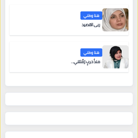
هنا وطني
ربى القصيد
هنا وطني
منذُ حربٍ رَمَّلتني…