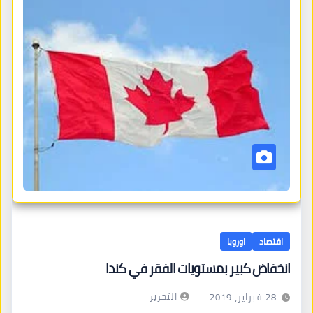
اقتصاد
اوروبا
انخفاض كبير بمستويات الفقر في كندا
التحرير
28 فبراير، 2019