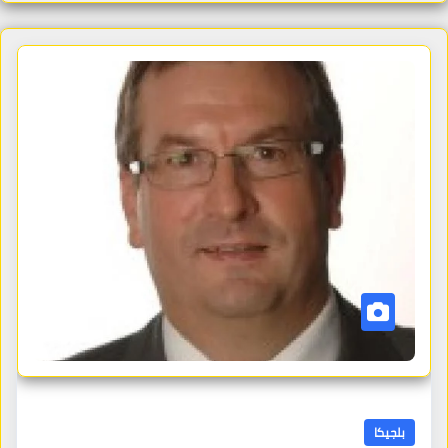
بلجيكا