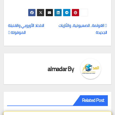
العَولمة.. الصهيونية.. والنّازيات
الاتحاد الأوروبي والقنبلة
الجديدة
الموقوتة
تصفّح
المقالات
almadar
By
Related Post