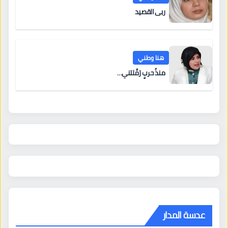
ربى القصيد
هنا وطني
منذُ حربٍ رَمَّلتني…
عدسة المدار