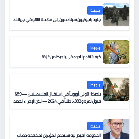
بلجيكا
جنود بلجيكيون سينضمون إلى مهمة الناتو في جرينلاند
بلجيكا
كيف تتقدم للجوء في بلجيكا من غزة؟
بلجيكا
بلجيكا: الأولى أوروبياً في استقبال الفلسطينيين — 89%
قبول لغزة و5,332 طلباً في 2024 — لكن الإجراء الجديد
من 12 يونيو يُعقّد المسار لمن يحمل وضعاً في دولة EU
أخرى
بلجيكا
الحكومة الفيدرالية تستخدم المؤثرين لمكافحة خطاب