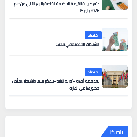
دفع ضريبة القيمة المضافة الخاصة بالربع الثاني من عام
2026 بلجيكا
اقتصاد
الشيكات الخدمية في بلجيكا
اقتصاد
بعد قمة أنقرة: «أوربة الناتو» تتقدّم بينما واشنطن تقلّص
حضورها في القارة
بلجيكا