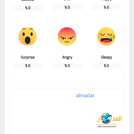
%
0
%
0
%
0
Surprise
Angry
Sleepy
%
0
%
0
%
0
almadar