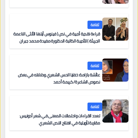
ثقافة
قراءة نقدية أدبية في نص ( فينوس أيتها الأنثى الناعمة
الجريئة ) للأديبة الكاتبة الدكتورة مفيدة محمد جبران
ثقافة
عائشة بازامة: خفايا الحس الشعري ودلالاته في بعض
نصوص الشاعرة/ كريمة أحمد
ثقافة
تعدد القراءات واحتمالات المعنى في شعر أدونيس:
مقاربة تأويلية في انفتاح النص الشعري