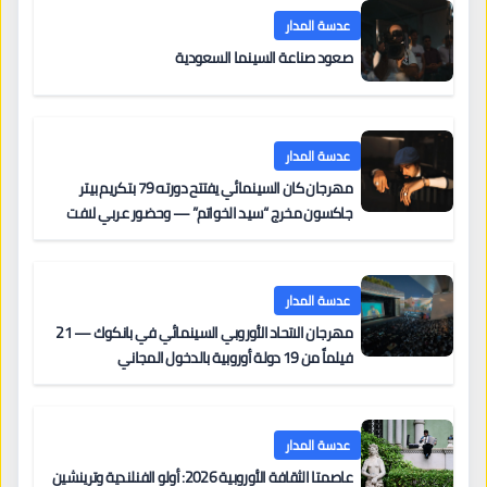
عدسة المدار
صعود صناعة السينما السعودية
عدسة المدار
مهرجان كان السينمائي يفتتح دورته 79 بتكريم بيتر
جاكسون مخرج “سيد الخواتم” — وحضور عربي لافت
على السجادة الحمراء يضم نادين نجيم وآسر ياسين وخالد
مزنر ضمن لجنة التحكيم
عدسة المدار
مهرجان الاتحاد الأوروبي السينمائي في بانكوك — 21
فيلماً من 19 دولة أوروبية بالدخول المجاني
عدسة المدار
عاصمتا الثقافة الأوروبية 2026: أولو الفنلندية وترينشين