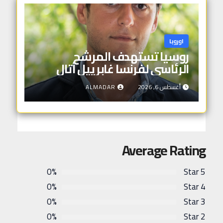
اوروبا
روسيا تستهدف المرشح
الرئاسي لفرنسا غابرييل أتال
أغسطس 6, 2026
ALMADAR
Average Rating
0%
5 Star
0%
4 Star
0%
3 Star
0%
2 Star