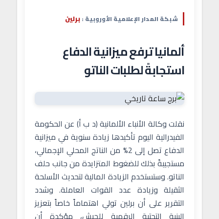
برلين
شبكة المدار الإعلامية الأوروبية :
ألمانيا ترفع ميزانية الدفاع
استجابةً لطلبات الناتو
نقلت وكالة الأنباء الألمانية (د ب أ) عن الحكومة
الفيدرالية اليوم تأكيدها زيادة سنوية في ميزانية
الدفاع تصل إلى 2% من الناتج المحلي الإجمالي،
مستجيبةً بذلك للضغوط المتزايدة من جانب حلف
الناتو. وستستخدم الزيادة المالية لتحديث الأسلحة
الثقيلة وزيادة عدد القوات العاملة. وشدد
التقرير على أن برلين تولي اهتماماً خاصاً بتعزيز
البنية التحتية الرقمية للجيش، مؤكدة أن