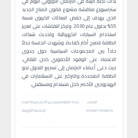
بدأت لجنة البيئة في البرلمان الأوروبي اليوم في
ستراسبورغ مناقشة مشروع قانون المناخ الجديد
الذي يهدف إلى خفض انبعاثات الكربون بنسبة
55% بحلول عام 2030. وتركز النقاشات على تعزيز
استخدام السيارات الكهربائية وتحديث شبكات
الطاقة لتصبح أكثر كفاءة. وشهدت الجلسة جدلاً
حاداً بين المجموعات السياسية حول جدوى
الاعتماد على الوقود الأحفوري كحل انتقالي،
حيث دعى أعضاء البرلمان إلى تسريع التحول نحو
الطاقة المتجددة والتركيز على الاستثمارات في
الهيدروجين الأخضر كحل مستدام ومستقبلي.
المصدر:
إعداد النشرة قسم تحرير الأخبار بشبكة المدار
europarl.europa.eu
الإعلامية الأوروبية