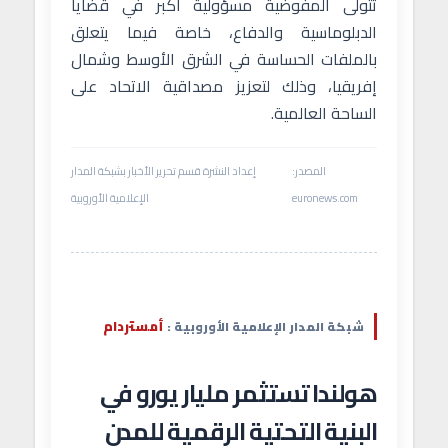
تتولى المفوضية مسؤولية أكبر في قضايا
الدبلوماسية والدفاع، خاصة فيما يتعلق
بالملفات الحساسة في الشرق الأوسط وشمال
إفريقيا، وذلك لتعزيز مصداقية الاتحاد على
الساحة العالمية.
المصدر:
إعداد النشرة قسم تحرير الأخبار بشبكة المدار
euronews.com
الإعلامية الأوروبية
أمستردام
شبكة المدار الإعلامية الأوروبية :
هولندا تستثمر مليار يورو في
البنية التحتية الرقمية للمدن