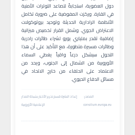
دول العضوية، استجابةً لتصاعد التوترات الأمنية
في القارة. وركزت المفوضية على ضرورة تكامل
الأنظمة الرادارية الحديثة وتوحيد بروتوكولات
الاعتراض الجوي. وشمل القرار تخصيص ميزانية
إضافية تقدر بملياري يورو لشراء طائرات رادرية
وطائرات مسيرة متطورة، مع التأكيد على أن هذا
التحول سيشكل درعاً واقياً يغطي السماء
الأوروبية من الشمال إلى الجنوب، ويحد من
الاعتماد على الحلفاء من خارج الاتحاد في
مسائل الدفاع الحيوي.
المصدر:
إعداد النشرة قسم تحرير الأخبار بشبكة المدار
consilium.europa.eu
الإعلامية الأوروبية