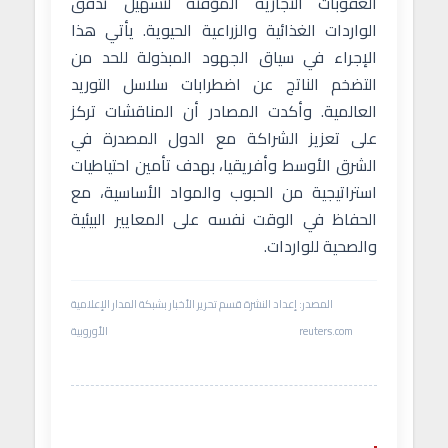
العقوبات التجارية المؤقتة لتسهيل تدفق
الواردات الغذائية والزراعية الحيوية. يأتي هذا
الإجراء في سياق الجهود المبذولة للحد من
التضخم الناتج عن اضطرابات سلاسل التوريد
العالمية. وأكدت المصادر أن المناقشات تركز
على تعزيز الشراكة مع الدول المصدرة في
الشرق الأوسط وأفريقيا، بهدف تأمين احتياطيات
استراتيجية من الحبوب والمواد الأساسية، مع
الحفاظ في الوقت نفسه على المعايير البيئية
والصحية للواردات.
المصدر:
إعداد النشرة قسم تحرير الأخبار بشبكة المدار الإعلامية
reuters.com
الأوروبية