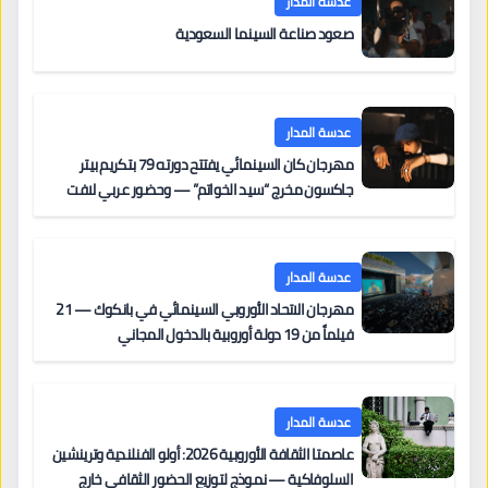
عدسة المدار
صعود صناعة السينما السعودية
عدسة المدار
مهرجان كان السينمائي يفتتح دورته 79 بتكريم بيتر
جاكسون مخرج “سيد الخواتم” — وحضور عربي لافت
على السجادة الحمراء يضم نادين نجيم وآسر ياسين وخالد
مزنر ضمن لجنة التحكيم
عدسة المدار
مهرجان الاتحاد الأوروبي السينمائي في بانكوك — 21
فيلماً من 19 دولة أوروبية بالدخول المجاني
عدسة المدار
عاصمتا الثقافة الأوروبية 2026: أولو الفنلندية وترينشين
السلوفاكية — نموذج لتوزيع الحضور الثقافي خارج