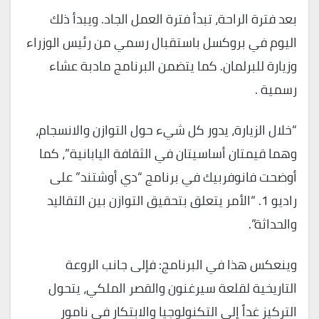
بعد فترة الراحة، تبدأ فترة العمل الجاد. ويبدأ ذلك
اليوم في بروكسل باستقبال رسمي من رئيس الوزراء
وزيارة للبرلمان. كما يتضمن البرنامج مادبة عشاء
رسمية .
“خلال الزيارة، يدور كل شيء حول التوازن والانسجام،
وهما قيمتان أساسيتان في الثقافة اليابانية”، كما
أوضحت فانوفربيك في برنامج “دي أوشتند” على
راديو 1. “الأمر يتعلق بتحقيق التوازن بين التقاليد
والحداثة”.
وينعكس هذا في البرنامج: فإلى جانب الروعة
التاريخية لقلعة سيرغنون والقصر الملكي، يتحول
التركيز غداً إلى التكنولوجيا والابتكار في نامور