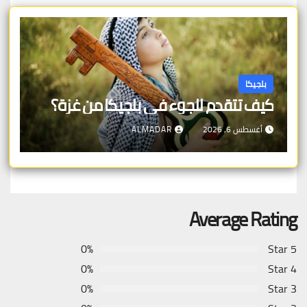
بلجيكا
كيف تتقدم للجوء في بلجيكا من غزة؟
أغسطس 6, 2026
ALMADAR
Average Rating
0%
5 Star
0%
4 Star
0%
3 Star