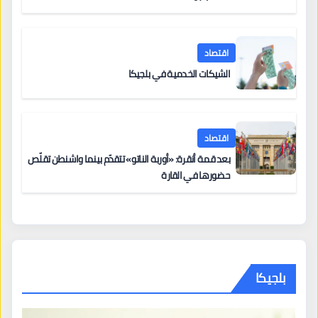
اقتصاد
الشيكات الخدمية في بلجيكا
اقتصاد
بعد قمة أنقرة: «أوربة الناتو» تتقدّم بينما واشنطن تقلّص
حضورها في القارة
بلجيكا