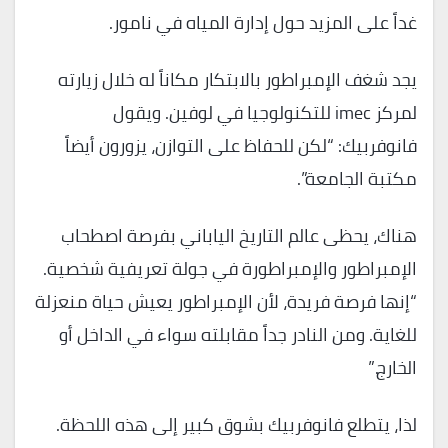
غداً على المزيد حول إدارة المياه في نامور.
يجد شغف الإمبراطور بالابتكار مكاناً له خلال زيارته
لمركز imec للتكنولوجيا في لوفين. ويقول
فانوفربيك: “لكن للحفاظ على التوازن، يزورون أيضاً
مكتبة الجامعة”.
هناك، يحظى عالم التاريخ الياباني بفرصة اصطحاب
الإمبراطور والإمبراطورة في جولة تعريفية شخصية.
“إنها فرصة فريدة، لأن الإمبراطور يعيش حياة منعزلة
للغاية. ومن النادر جداً مقابلته سواء في الداخل أو
الخارج.”
لذا، يتطلع فانوفربيك بشوق كبير إلى هذه اللحظة.