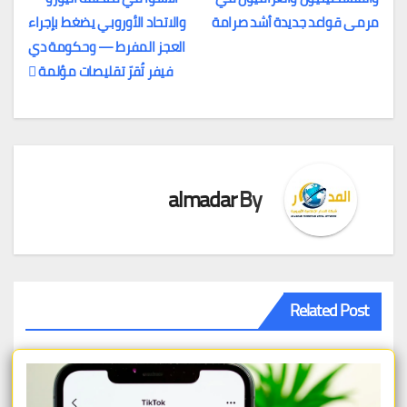
المقالات
مرمى قواعد جديدة أشد صرامة
والاتحاد الأوروبي يضغط بإجراء
العجز المفرط — وحكومة دي
فيفر تُقرّ تقليصات مؤلمة
almadar
By
Related Post