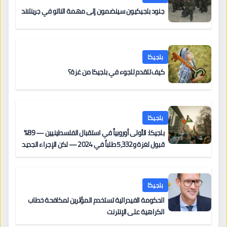
جنود بلجيكيون سينضمون إلى مهمة الناتو في جرينلاند
بلجيكا
كيف تتقدم للجوء في بلجيكا من غزة؟
بلجيكا
بلجيكا: الأولى أوروبياً في استقبال الفلسطينيين — 89%
قبول لغزة و5,332 طلباً في 2024 — لكن الإجراء الجديد
من 12 يونيو يُعقّد المسار لمن يحمل وضعاً في دولة EU
أخرى
بلجيكا
الحكومة الفيدرالية تستخدم المؤثرين لمكافحة خطاب
الكراهية على الإنترنت