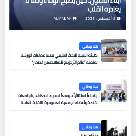
أبناء الأصول.. حين يصبح الوفاء وطنًا لا
يغادره القلب
9 أغسطس، 2026
ALMADAR
هنا وطني
الهيئة الليبية للبحث العلمي تختتم فعاليات الورشة
العلمية “عالم الأردوينو للمهندسين الصغار”
هنا وطني
اجتماعاً استثنائياً موسعاً لمدراء المعاهد والجامعات
الخاصة وأعضاء الجمعية العمومية للنقابة العامة
لمؤسسات التعليم والتدريب الخاص في ليبيا
هنا وطني
منذُ افترقنا