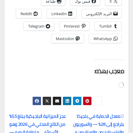
X
فيس بوك
طباعة
البريد الإلكتروني
LinkedIn
Reddit
Telegram
Pinterest
Tumblr
Mastodon
WhatsApp
معجب بهذه:
جاري
التحميل…
معدل الحماية في بلجيكا
عجز الميزانية البلجيكية يبلغ 5.5%
يتراجع إلى 28% — والسوريون
من الناتج المحلي في 2026 وهو
تصفّح
والفلسطينيون والعراقيون في
الأسوأ في منطقة اليورو —