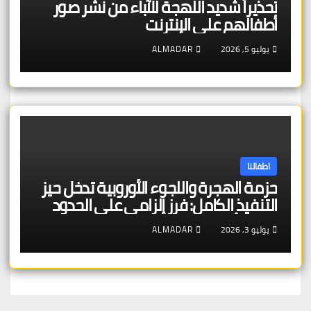
تحذيراً شديد اللهجة للآباء من نشر صور
أطفالهم على الإنترنت
يوليو 5, 2026
ALMADAR
اطفالنا
حزمة الهجرة واللجوء الأوروبية تدخل حيز
التنفيذ الكامل: فرز إلزامي على الحدود
خلال 7 أيام — وترحيل سريع لجنسيات
يوليو 3, 2026
ALMADAR
الدول “الآمنة” — ومحاولة أولى لتوزيع
عادل للطالبين بين الدول الأعضاء