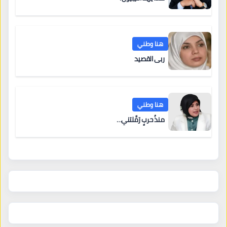
هنا وطني
ربى القصيد
هنا وطني
منذُ حربٍ رَمَّلتني…