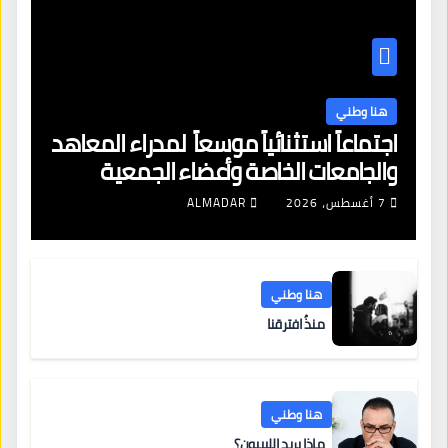
هنا وطني
اجتماعاً استثنائياً موسعاً لمدراء المعاهد
والجامعات الخاصة وأعضاء الجمعية
العمومية للنقابة العامة لمؤسسات
7 أغسطس، 2026
ALMADAR
التعليم والتدريب الخاص في ليبيا
هنا وطني
منذُ افترقنا
هنا وطني
ماذا يريد الليبيون؟