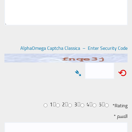
AlphaOmega Captcha Classica – Enter Security Code
➴
⟲
1
2
3
4
5
*
Rating
الاسم
*