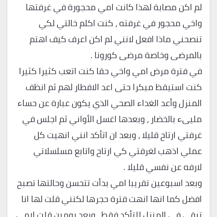
لم اكن مصابة لهذا كانت امي محجورة في غرفتها
واخي محجور في غرفته ، كنت اكلم خالتي لكي
تنصحني ماذا افعل لانني لم اكن اعرف كيف اهتم
بالمرضى وخاصة مرضى كورونا .
في فترة مرض امي واخي حقا كنت اتعب كثيرا كثيرا
كنت استيقظ مبكرا حتى اعد الافطار لهم ثم انظف
المنزل وأعد الغداء الصحي الذي يكون عبارة عن حساء
مليىء بالخضار ، وبعدها اغسل الأواني ثم اجلس في
غرفتي ارتاح قليلا ، وبعد ان اتأكد انني انهيت كل
عملي اذهب لغرفتي كي ارتاح واتابع مسلسلاتي
لارفه عن نفسي قليلا .
وبعد اسبوعين تقريبا امي بدأت تتحسن وحالتها تصبح
افضل كما انها انهت فترة حجرها لكنني قلت لها انا
تبقى في المنزل للتأكد فقط ، وبعد يومين قلت لامي