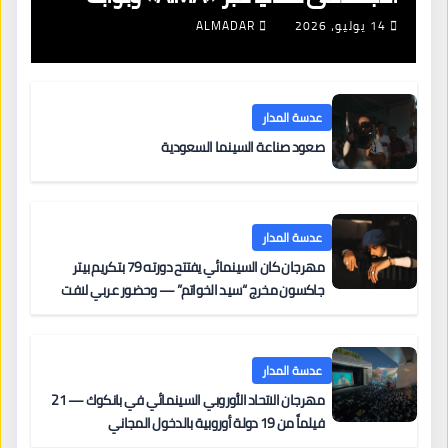
جديدة لتجديد الإقامات
14 يوليو، 2026
ALMADAR
عدسة المدار
صعود صناعة السينما السعودية
عدسة المدار
مهرجان كان السينمائي يفتتح دورته 79 بتكريم بيتر
جاكسون مخرج “سيد الخواتم” — وحضور عربي لافت
على السجادة الحمراء يضم نادين نجيم وآسر ياسين وخالد
مزنر ضمن لجنة التحكيم
عدسة المدار
مهرجان الاتحاد الأوروبي السينمائي في بانكوك — 21
فيلماً من 19 دولة أوروبية بالدخول المجاني