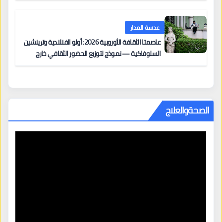
عدسة المدار
عاصمتا الثقافة الأوروبية 2026: أولو الفنلندية وترينشين
السلوفاكية — نموذج لتوزيع الحضور الثقافي خارج
المراكز الكبرى
الصحةوالعلاج