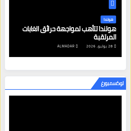
هولندا
ن
هولندا تتأهب لمواجهة حرائق الغابات
هو
المرتقبة
من
28 يوليو، 2026
ALMADAR
لوكسمبورغ