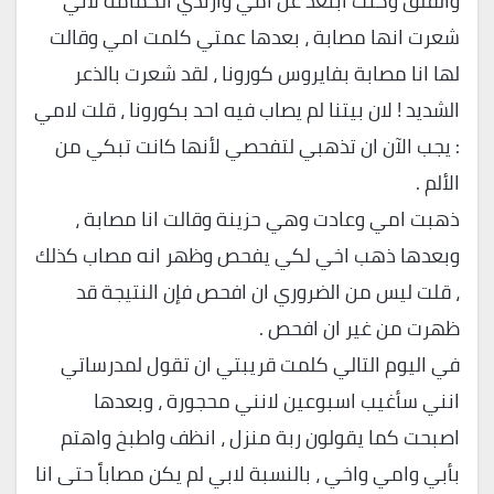
والقلق وكنت ابتعد عن امي وارتدي الكمامة لاني
شعرت انها مصابة ، بعدها عمتي كلمت امي وقالت
لها انا مصابة بفايروس كورونا ، لقد شعرت بالذعر
الشديد ! لان بيتنا لم يصاب فيه احد بكورونا ، قلت لامي
: يجب الآن ان تذهبي لتفحصي لأنها كانت تبكي من
الألم .
ذهبت امي وعادت وهي حزينة وقالت انا مصابة ،
وبعدها ذهب اخي لكي يفحص وظهر انه مصاب كذلك
، قلت ليس من الضروري ان افحص فإن النتيجة قد
ظهرت من غير ان افحص .
في اليوم التالي كلمت قريبتي ان تقول لمدرساتي
انني سأغيب اسبوعين لانني محجورة ، وبعدها
اصبحت كما يقولون ربة منزل ، انظف واطبخ واهتم
بأبي وامي واخي ، بالنسبة لابي لم يكن مصاباً حتى انا