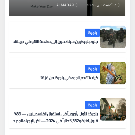
7 أغسطس، 2026
ALMADAR
بلجيكا
جنود بلجيكيون سينضمون إلى مهمة الناتو في جرينلاند
بلجيكا
كيف تتقدم للجوء في بلجيكا من غزة؟
بلجيكا
بلجيكا: الأولى أوروبياً في استقبال الفلسطينيين — 89%
قبول لغزة و5,332 طلباً في 2024 — لكن الإجراء الجديد
من 12 يونيو يُعقّد المسار لمن يحمل وضعاً في دولة EU
أخرى