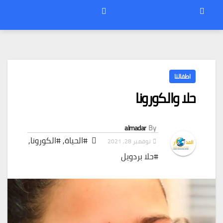
اطفالنا
حلا والكورونا
almadar
By
#الحياة
,
#الكورونا
,
نوفمبر 28, 2021
#حلا بردويل