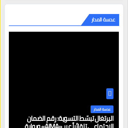
عدسة المدار
عدسة المدار
البرتغال تبسّط التسوية: رقم الضمان
الاجتماعي تلقائياً عبر «AIMA» وبوابة