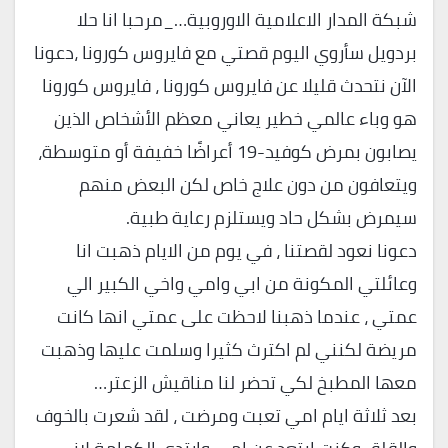
شبكة المدار الاعلامية الاوروبية…_مرحبا انا حلا
بردويل سأروي اليوم قصتي مع فايروس كورونا ،دعونا
الآن نتحدث قليلا عن فايروس كورونا ، فايروس كورونا
هو وباء عالمي خطير يعاني معظم الأشخاص الذين
يصابون بمرض كوفيد-19 أعراضًا خفيفة أو متوسطة،
ويتعافون من دون علاج خاص لكن البعض منهم
سيمرض بشكل حاد ويستلزم رعاية طبية.
دعونا نعود لقصتنا ، في يوم من الايام ذهبت انا
وعائلتي المكونة من ابي وامي واخي الكبير الي
عمتي ، عندما ذهبنا لاحظت على عمتي انها كانت
مريضة لكنني لم اكترث كثيرا وسلمت عليها وذهبت
معها المطبخ لكي تحضر لنا مناقيش الزعتر…
بعد ثلاثة ايام امي تعبت ومرضت ، لقد شعرت بالخوف