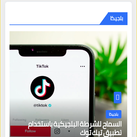
بلجيكا
بلجيكا
السماح للشرطة البلجيكية باستخدام
تطبيق تيك توك