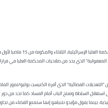
…_تجتمع المحكمة العليا الإسرائيلية، الثلاثاء والمكونة من 5
المعقولية” الذي يحد من صلاحيات المحكمة العليا في قرارا
لتعديلات القضائية” الذي أقره الكنيست يوليو/تموز الما
استغلال السلطة وتفتح الباب أمام الفساد كما تحد من دور
ذية. بينما يقول مؤيدو نتنياهو إنها ستمنع القضاء من تجاوز