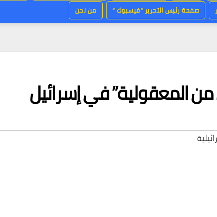
صفحة رئيس التحرير “فيسبوك “
من نحن
من المعقولية” في إسرائيل
ائيلية