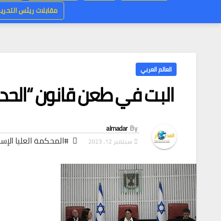
مقابلات ريئس التحرير
العالم العربي
البت في طعن قانون “الحد 
almadar
By
#المحكمة العليا الإسر
سبتمبر 12, 2023