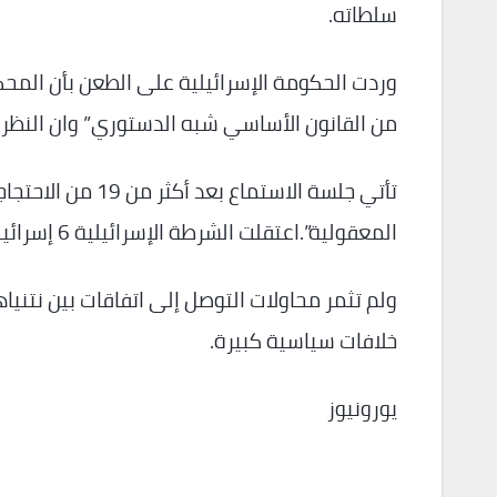
سلطاته.
وردت الحكومة الإسرائيلية على الطعن بأن المحكم
من القانون الأساسي شبه الدستوري” وان النظ
تأتي جلسة الاستما
المعقولية”.اعتقلت الشرطة الإسرائيلية 6 إسرائيليين، الإثنين خلال اشتباكات أمام منزل وزير العدل ياريف ليفين.
ولم تثمر محاولات التوصل إلى اتفاقات بين نتني
خلافات سياسية كبيرة.
يورونيوز