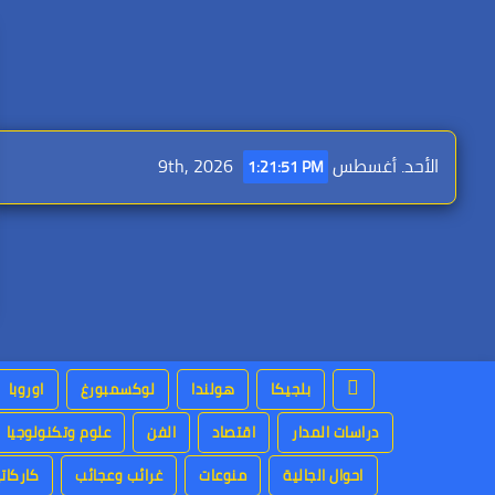
Ski
t
conten
الأحد. أغسطس 9th, 2026
1:21:52 PM
بلجيكا
هولندا
لوكسمبورغ
اوروبا
دراسات المدار
اقتصاد
الفن
علوم وتكنولوجيا
احوال الجالية
منوعات
غرائب وعجائب
كاركاتي