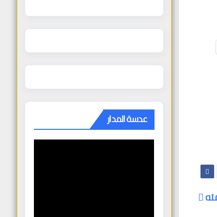
عدسة المدار
مته