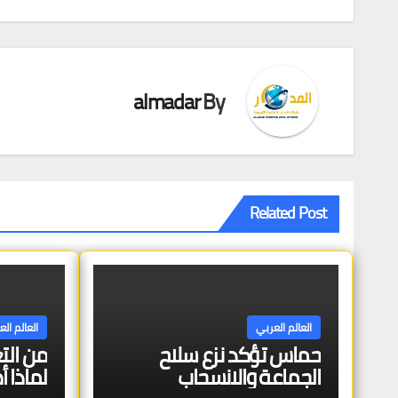
تصفّح
المقالات
almadar
By
Related Post
العالم العربي
العالم ال
حماس تؤكد نزع سلاح
من التع
الجماعة والانسحاب
لماذا أ