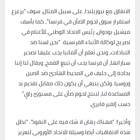
الاتفاق مع نيوزيلندا، على سبيل المثال، سوف “يزعزع
استقرار سوق لحوم الضأن في فرنسا”، كما يأسف
ميشيل بودوان، رئيس الاتحاد الوطني للأغنام في
تصريح لوكالة الأنباء الفرنسية. “نحن لسنا ضد
التبادلات، ونحن نعلم أن ألمانيا يجب عليها تصدير
سياراتها، أن فرنسا يجب أن تبيع القمح، ويقال لنا إننا
بحاجة إلى حليف في المحيط الهادئ ضد الصين
وروسيا. ولكن ينبغي أن يكون ذلك مقابل تقديم يد
المساعدة لنا، لننتج لحوم ضأن على مستوىً راقٍ”
حسب إلفير فابري.
وأخيرا؛ “فهناك رهان لا شك فيه على النفوذ”. “تظل
هذه الاتفاقيات أيضا وسيلة للاتحاد الأوروبي لتعزيز