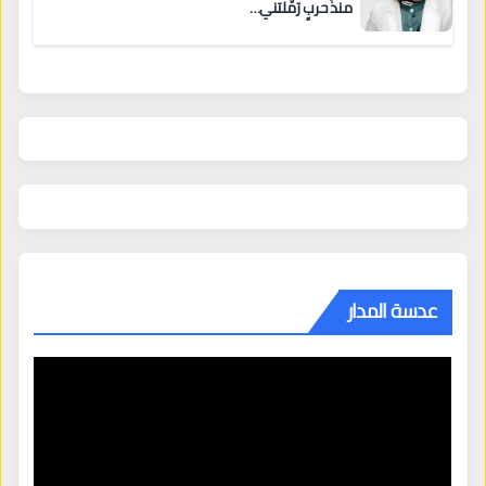
منذُ حربٍ رَمَّلتني…
عدسة المدار