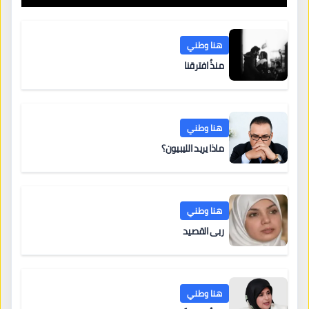
هنا وطني
منذُ افترقنا
هنا وطني
ماذا يريد الليبيون؟
هنا وطني
ربى القصيد
هنا وطني