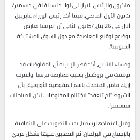
ماكرون والرئيس البرازيلي لولا دا سيلفا في ديسمبر/
كانون الأول الماضي. فيما أكد رئيس الوزراء غابرييل
أتال في 26 يناير/كانون الثاني أن “فرنسا تعارض
بوضوح توقيع المعاهدة مع دول السوق المشتركة
الجنوبية”.
ومساء الاثنين، أكد قصر الإليزيه أن المفاوضات قد
توقفت في بروكسل بسبب معارضة فرنسا. واعترف
إريك مامر، المتحدث باسم المفوضية الأوروبية، بأن
الشروط “لم تنعقد” لاختتام المفاوضات. لكن المباحثات
ستستمر”.
وقبل اعتمادها رسميا، يجب التصويت على الاتفاقية
بالإجماع في البرلمان، ثم التصديق عليها بشكل فردي