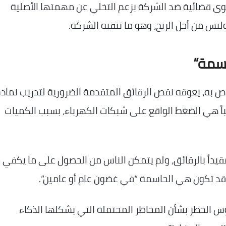
سي OpenAI، لكنه رفع دعوى قضائية ضد الشركة بزعم التخلي عن مهمتها الأصلية
وليس من أجل الربح، وهو ما تنفيه الشركة.
اسمة”
 قال ماسك إن تطوير نموذج Grok AI الخاص به، يعوقه نقص الرقائق المتقدمة الضرورية لتدريب نماذ
يباً هي الضغط الواقع على شبكات الكهرباء، بسبب الكميات
قيداً بالرقائق، ولم يتمكن الناس من الحصول على ما يكفي 
اقوس الخطر بشأن المخاطر المحتملة التي يشكلها الذكاء