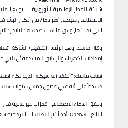
Read Time:
1 Minute, 42 Second
شبكة المدار الإعلامية الأوروبية
…_توقع المليار
الاصطناعي سيصبح أكثر ذكاءً من أذكى البشر ف
التي يملكها، وفق ما نقلت صحيفة “التايمز” البر
وقال ماسك، وهو الرئيس التنفيذي لشركة “تسلا” ل
إمدادات الكهرباء والرقائق المتقدمة أن تلبي مت
مشدداً على أنه “في غضون خمس سنوات ستتفوق 
التابع لـOpenAI، أحد أكثر التطبيقات البرمجية شعبية في التاريخ، بعد إصداره في نوفمبر/تشرين الثاني 2022.