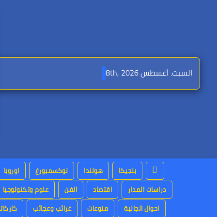
Ski
t
conten
السبت. أغسطس 8th, 2026
بلجيكا
هولندا
لوكسمبورغ
اوروبا
دراسات المدار
اقتصاد
الفن
علوم وتكنولوجيا
احوال الجالية
منوعات
غرائب وعجائب
كاركاتي