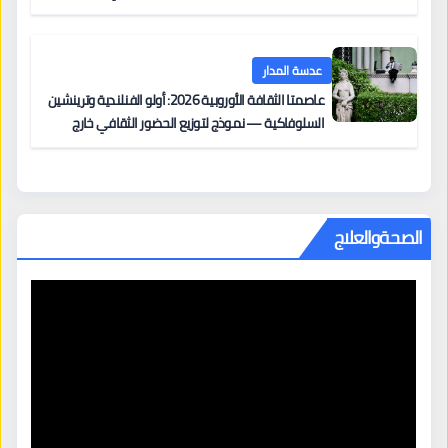
عدسة المدار
عاصمتا الثقافة الأوروبية 2026: أولو الفنلندية وترينشين
السلوفاكية — نموذج لتوزيع الحضور الثقافي خارج
المراكز الكبرى
الصحةوالعلاج