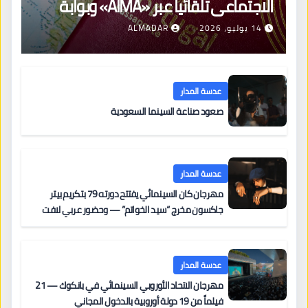
الاجتماعي تلقائياً عبر «AIMA» وبوابة
جديدة لتجديد الإقامات
14 يوليو، 2026
ALMADAR
عدسة المدار
صعود صناعة السينما السعودية
عدسة المدار
مهرجان كان السينمائي يفتتح دورته 79 بتكريم بيتر
جاكسون مخرج “سيد الخواتم” — وحضور عربي لافت
على السجادة الحمراء يضم نادين نجيم وآسر ياسين وخالد
مزنر ضمن لجنة التحكيم
عدسة المدار
مهرجان الاتحاد الأوروبي السينمائي في بانكوك — 21
فيلماً من 19 دولة أوروبية بالدخول المجاني