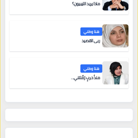
ماذا يريد الليبيون؟
هنا وطني
ربى القصيد
هنا وطني
منذُ حربٍ رَمَّلتني…