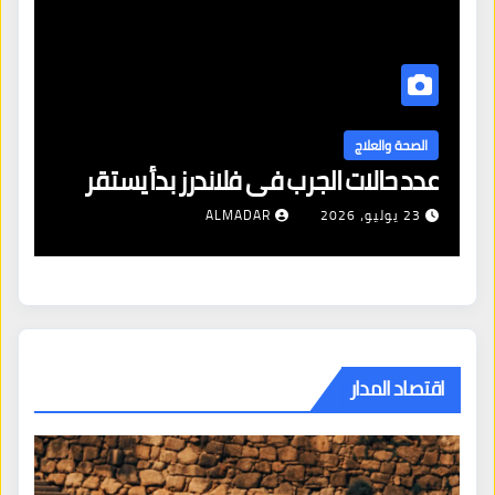
الصحة والعلاج
الأرق: عندما يتحول
لجرب في فلاندرز بدأ يستقر
مع العقل
ALMADAR
27 يوليو، 2026
R
اقتصاد المدار