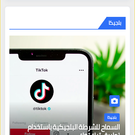
بلجيكا
بلجيكا
السماح للشرطة البلجيكية باستخدام