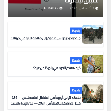
تطبيق تيك توك
7 أغسطس، 2026
ALMADAR
بلجيكا
جنود بلجيكيون سينضمون إلى مهمة الناتو في جرينلاند
بلجيكا
كيف تتقدم للجوء في بلجيكا من غزة؟
بلجيكا
بلجيكا: الأولى أوروبياً في استقبال الفلسطينيين — 89%
قبول لغزة و5,332 طلباً في 2024 — لكن الإجراء الجديد
من 12 يونيو يُعقّد المسار لمن يحمل وضعاً في دولة EU