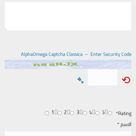
AlphaOmega Captcha Classica – Enter Security Code
➴
⟲
1
2
3
4
5
*
Rating
الاسم
*