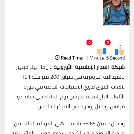
0
0
Read Time:
1 Minute, 5 Second
شبكة المدار الإعلامية الأوروبية
…_فاز بيتر جينين
بالميدالية البرونزية في سباق 200 متر فئة T51
لألعاب القوى لذوي الاحتياجات الخاصة في دورة
الألعاب البارالمبية بباريس يوم الثلاثاء في ساتد دو
فرانس. واحتل روجر حبش المركز الخامس.
وسجل جينين 38.65 ثانية لينهي المرحلة الثالثة من
منصة التتويج خلف الكندي سدوي فورني الفائز بزمن