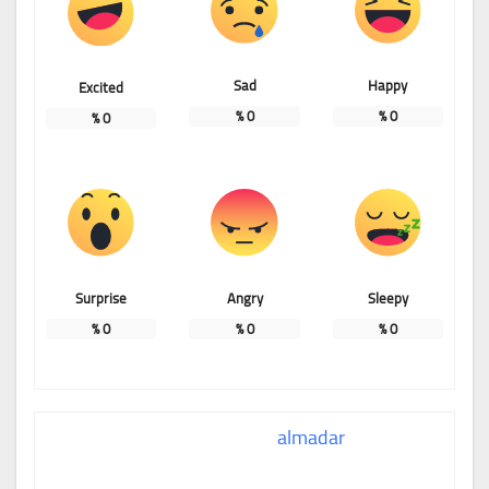
Sad
Happy
Excited
%
0
%
0
%
0
Surprise
Angry
Sleepy
%
0
%
0
%
0
almadar