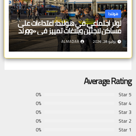
هولندا
توتر اجتماعي في هولندا: اعتداءات على
مساكن لاجئين وبلاغات تمييز في «وورلد
برايد»
يوليو 28, 2026
ALMADAR
Average Rating
0%
5 Star
0%
4 Star
0%
3 Star
0%
2 Star
0%
1 Star