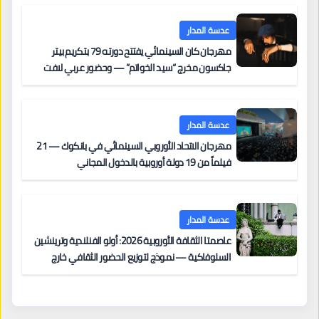
عدسة المدار
مهرجان كان السينمائي يفتتح دورته 79 بتكريم بيتر
جاكسون مخرج “سيد الخواتم” — وحضور عربي لافت
على السجادة الحمراء يضم نادين نجيم وآسر ياسين وخالد
مزنر ضمن لجنة التحكيم
عدسة المدار
مهرجان الاتحاد الأوروبي السينمائي في بانكوك — 21
فيلماً من 19 دولة أوروبية بالدخول المجاني
عدسة المدار
عاصمتا الثقافة الأوروبية 2026: أولو الفنلندية وترينشين
السلوفاكية — نموذج لتوزيع الحضور الثقافي خارج
المراكز الكبرى