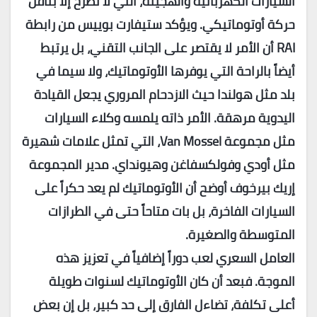
السيارات الكهربائية والهجينة، التي لا تُطرح إلا بناقل
حركة أوتوماتيكي. ويؤكد ستيفارت بوييس من رابطة
RAI
أن الأمر لا يقتصر على الجانب التقني، بل يرتبط
أيضاً بالراحة التي يوفرها الأوتوماتيك، ولا سيما في
بلد مثل هولندا حيث الازدحام المروري يجعل القيادة
اليدوية مرهقة. الأمر ذاته يلمسه وكلاء السيارات
مثل مجموعة
Van Mossel
، التي تمثل علامات شهيرة
مثل أودي وفولكسفاغن وهيونداي. مدير المجموعة
إريك بيرخوف أوضح أن الأوتوماتيك لم يعد حكراً على
السيارات الفاخرة، بل بات متاحاً حتى في الطرازات
المتوسطة والصغيرة.
العامل السعري لعب دوراً إضافياً في تعزيز هذه
الموجة. فبعد أن كان الأوتوماتيك لسنوات طويلة
أعلى تكلفة، تضاءل الفارق إلى حد كبير، بل إن بعض