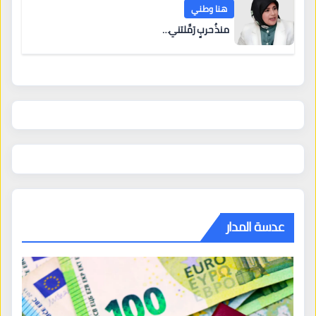
هنا وطني
منذُ حربٍ رَمَّلتني…
عدسة المدار