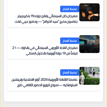
عدسة المدار
مهرجان كان السينمائي يفتتح دورته 79 بتكريم بيتر
جاكسون مخرج “سيد الخواتم” — وحضور عربي لافت
على السجادة الحمراء يضم نادين نجيم وآسر ياسين وخالد
مزنر ضمن لجنة التحكيم
عدسة المدار
مهرجان الاتحاد الأوروبي السينمائي في بانكوك — 21
فيلماً من 19 دولة أوروبية بالدخول المجاني
عدسة المدار
عاصمتا الثقافة الأوروبية 2026: أولو الفنلندية وترينشين
السلوفاكية — نموذج لتوزيع الحضور الثقافي خارج
المراكز الكبرى