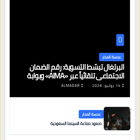
عدسة المدار
البرتغال تبسّط التسوية: رقم الضمان
الاجتماعي تلقائياً عبر «AIMA» وبوابة
جديدة لتجديد الإقامات
14 يوليو، 2026
ALMADAR
عدسة المدار
صعود صناعة السينما السعودية