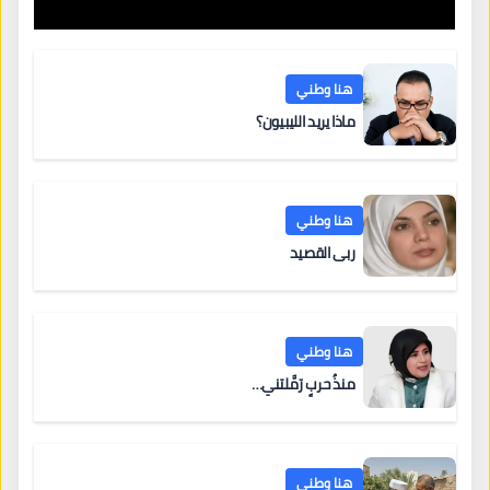
هنا وطني
ماذا يريد الليبيون؟
هنا وطني
ربى القصيد
هنا وطني
منذُ حربٍ رَمَّلتني…
هنا وطني