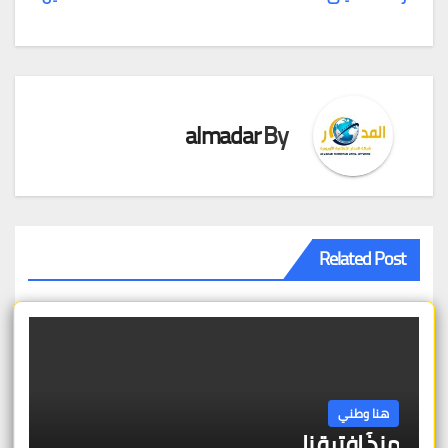
تصفّح
المقالات
almadar
By
Related Post
هنا وطني
منذُ افترقنا