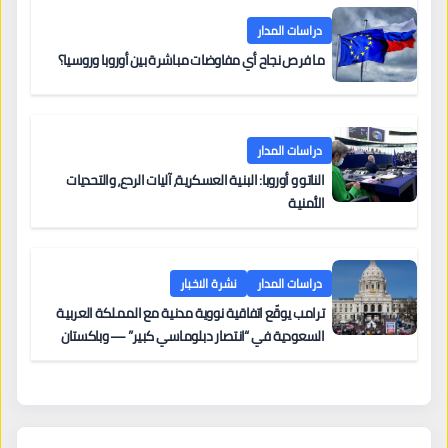
دراسات المدار
ما فرص نجاح أي مفاوضات مباشرة بين أوروبا وروسيا؟
دراسات المدار
الناتو و أوروبا: البنية العسكرية، آليات الردع، والتحديات
الأمنية
دراسات المدار
نشرة الاخبار
ترامب يوقّع اتفاقية نووية مدنية مع المملكة العربية
السعودية في “انتصار دبلوماسي كبير” — وباكستان
تطلب 10 مليارات دولار مقابل وساطتها في إيران