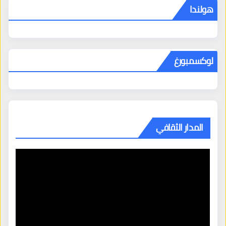
هولندا
لوكسمبورغ
المدار الثقافي