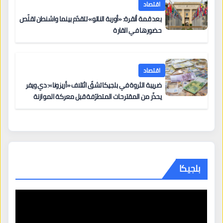
اقتصاد
بعد قمة أنقرة: «أوربة الناتو» تتقدّم بينما واشنطن تقلّص
حضورها في القارة
اقتصاد
ضريبة الثروة في بلجيكا تشقّ ائتلاف «أريزونا»: دي ويفر
يحذّر من المقترحات المتطرّفة قبل معركة الموازنة
بلجيكا