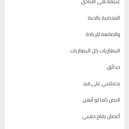
عتيقة هي الأيادي
المخضبة بالحنة
والصانعة للريادة
البنغازيات كل البنغازيات
حدائق
يحملنني على قيد
النص كما لو أنهن
أغصان تفاح ذهبي