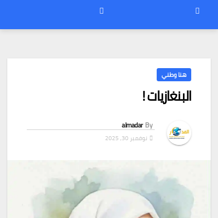
هنا وطني
البنغازيات !
almadar
By
نوفمبر 30, 2025