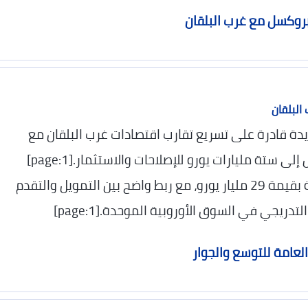
بروكسل مع غرب البلقان
البلقان
جديدة قادرة على تسريع تقارب اقتصادات غرب البلقان مع
الاتحاد خلال العقد المقبل، عبر تمويل يصل إلى ستة مليارات يورو للإصلاحات والاستثمار.[page:1]
وتستكمل الخطة حزمة استثمارات سابقة بقيمة 29 مليار يورو، مع ربط واضح بين التمويل والتقدم
دريجي في السوق الأوروبية الموحدة.[page:1]
العامة للتوسع والجوار