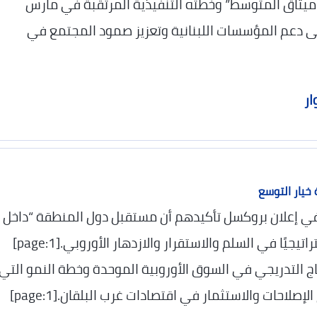
ميثاق المتوسط” وخطته التنفيذية المرتقبة في مارس
 إلى دعم المؤسسات اللبنانية وتعزيز صمود المجتمع في
ار
 خيار التوسع
ان في إعلان بروكسل تأكيدهم أن مستقبل دول المنطقة “داخل
الاتحاد”، معتبرين التوسع استثمارًا جيوستراتيجيًا في السلم والاستقرار والازدهار الأوروبي.[page:1]
اج التدريجي في السوق الأوروبية الموحدة وخطة النمو التي
صلاحات والاستثمار في اقتصادات غرب البلقان.[page:1]