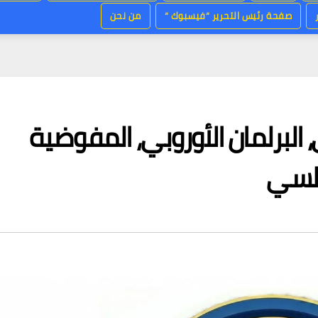
صفحة رئيس التحرير “فيسبوك “
من نحن
ي، البرلمان الأوروبي، المفوضية
طلسي