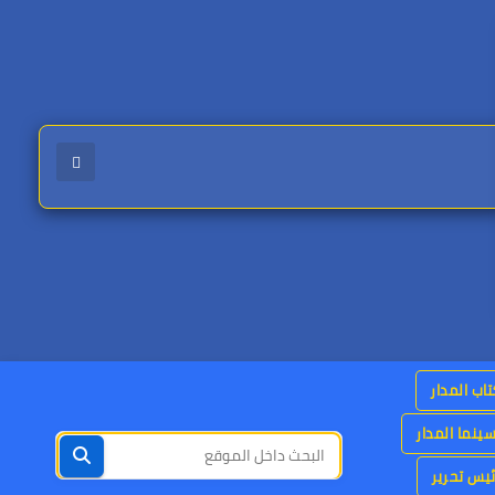
اب المدار
ينما المدار
يس تحرير