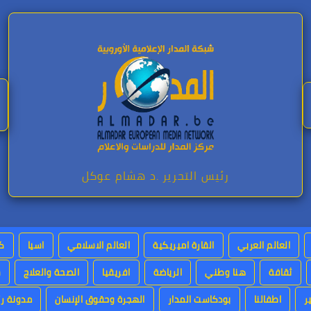
رئيس التحرير .د هشام عوكل
العالم العربي
القارة اميريكية
العالم الاسلامي
اسيا
كت
ثقافة
هنا وطني
الرياضة
افريقيا
الصحة والعلاج
س
ر
اطفالنا
بودكاست المدار
الهجرة وحقوق الإنسان
مدونة رئ