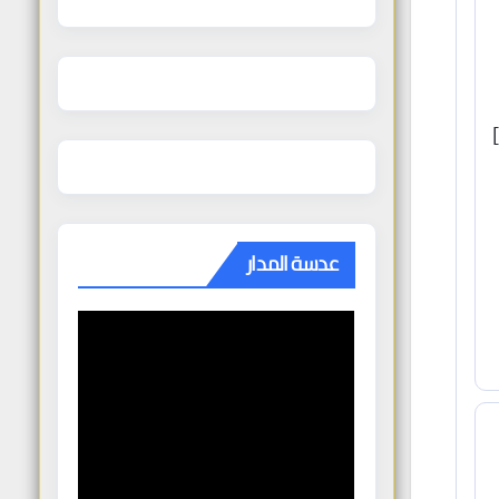
لعام 2026، مع التركيز على دعم أوكرانيا وتعزيز القدرة التنافسية والانتقال الأخضر والرقمي.[web:13]
عدسة المدار