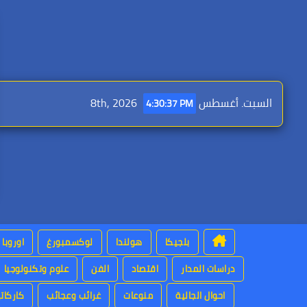
Ski
t
conten
السبت. أغسطس 8th, 2026
4:30:38 PM
بلجيكا
هولندا
لوكسمبورغ
اوروبا
دراسات المدار
اقتصاد
الفن
علوم وتكنولوجيا
احوال الجالية
منوعات
غرائب وعجائب
كاركاتي