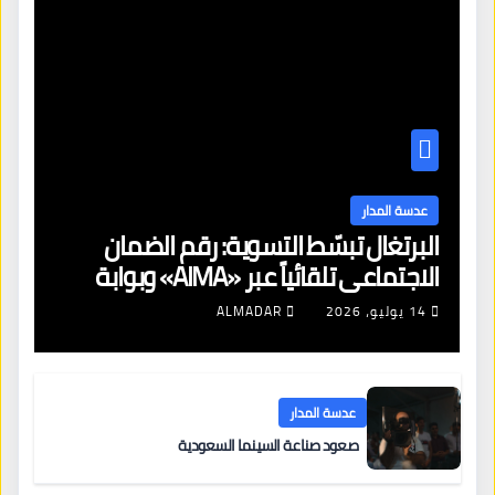
عدسة المدار
البرتغال تبسّط التسوية: رقم الضمان
الاجتماعي تلقائياً عبر «AIMA» وبوابة
جديدة لتجديد الإقامات
14 يوليو، 2026
ALMADAR
عدسة المدار
صعود صناعة السينما السعودية