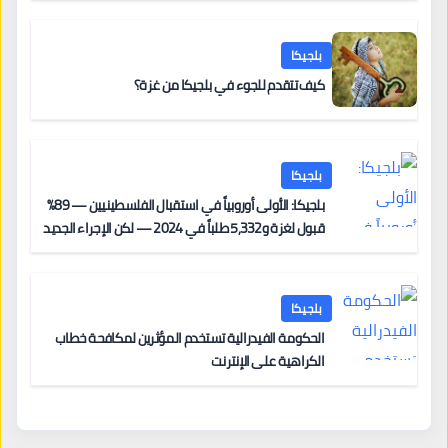
بلجيكا
كيف تتقدم للجوء في بلجيكا من غزة؟
بلجيكا
بلجيكا: الأولى أوروبياً في استقبال الفلسطينيين — 89%
قبول لغزة و5,332 طلباً في 2024 — لكن الإجراء الجديد
من 12 يونيو يُعقّد المسار لمن يحمل وضعاً في دولة EU
أخرى
بلجيكا
الحكومة الفيدرالية تستخدم المؤثرين لمكافحة خطاب
الكراهية على الإنترنت