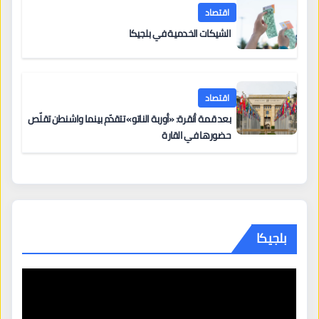
اقتصاد
الشيكات الخدمية في بلجيكا
اقتصاد
بعد قمة أنقرة: «أوربة الناتو» تتقدّم بينما واشنطن تقلّص
حضورها في القارة
بلجيكا