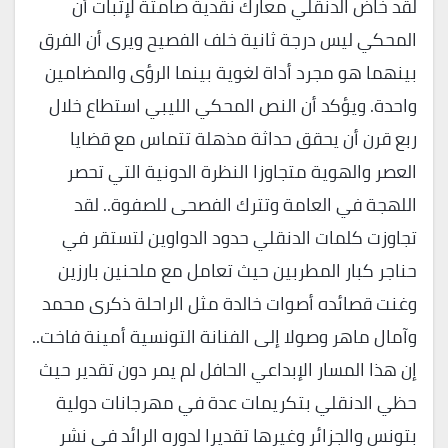
لقد خاض الدنقلي معارك نقدية صامتة لإثبات أن
المحكي ليس درجة ثانية خلف الفصيح ويرى أن الفرق
بينهما هو مجرد أداة لغوية بينما الرؤى والمضامين
واحدة. ويؤكد أن النص المحكي الليبي استطاع خلال
ربع قرن أن يحقق حداثة مذهلة تتماس مع قضايا
العصر والهوية متجاوزا النظرة الدونية التي تحصر
اللهجة في العامة وتترك الفصحى للصفوة.. لقد
تجاوزت كلمات الدنقلي حدود الدواوين لتستقر في
حناجر كبار المطربين حيث تعامل مع ملحنين بارزين
وغنت قصائده أصوات خالدة مثل الراحلة ذكرى محمد
وآمال ماهر وصولا إلى الفنانة التونسية أمينة فاخت..
إن هذا المسار الإبداعي الحافل لم يمر دون تقدير حيث
حظي الدنقلي بتكريمات عدة في مهرجانات دولية
بتونس والجزائر وغيرها تقديرا لدوره الرائد في نشر