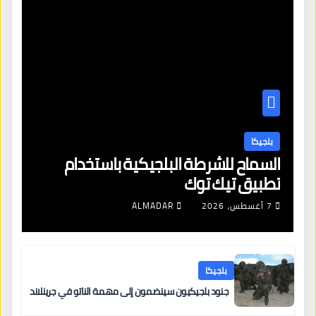
بلجيكا
السماح للشرطة البلجيكية باستخدام
تطبيق تيك توك
7 أغسطس، 2026
ALMADAR
بلجيكا
جنود بلجيكيون سينضمون إلى مهمة الناتو في جرينلاند