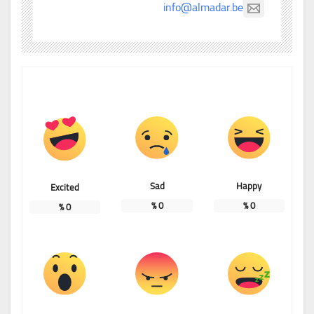
info@almadar.be
Sad
Happy
Excited
%
0
%
0
%
0