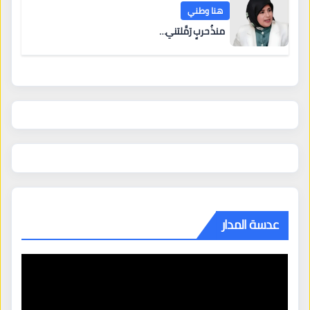
هنا وطني
منذُ حربٍ رَمَّلتني…
عدسة المدار