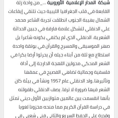
شبكة المدار الإعلامية الأوروبية
…_‏من واحة زلة
القابعة في قلب الجغرافيا الليبية حيث تلتقي إيقاعات
الشمال بهيبة الجنوب انطلقت تجربة الشاعر محمد
علي الدنقلي لتشكل علامة فارقة في جبين الحداثة
الشعرية. الدنقلي الذي لم يكتفي بكونه شاعرا بل
صهر الموسيقى والمسرح والقرآن في بوتقة واحدة
استطاع مع ثلة من أبناء جيله أن يحرثوا أرضا بكرا في
الشعر المحكي محولين اللهجة الدارجة إلى أداة
فلسفية وجمالية تضاهي الفصيح في عمقها
وتأثيرها..ولد الدنقلي عام 1957 ونشأ في بيئة كان
الشعر فيها ضرورة لا ترفا. يصف الدنقلي طفولته
بأنها انقسمت بين عالمين متوازيين الأول ديني تمثل
في دراسة القرآن الكريم مما منحه مخزونا لغويا
وقدرة على الحفظ السريع والثاني فني شعبي في