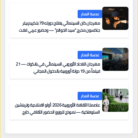
عدسة المدار
مهرجان كان السينمائي يفتتح دورته 79 بتكريم بيتر
جاكسون مخرج “سيد الخواتم” — وحضور عربي لافت
على السجادة الحمراء يضم نادين نجيم وآسر ياسين وخالد
مزنر ضمن لجنة التحكيم
عدسة المدار
مهرجان الاتحاد الأوروبي السينمائي في بانكوك — 21
فيلماً من 19 دولة أوروبية بالدخول المجاني
عدسة المدار
عاصمتا الثقافة الأوروبية 2026: أولو الفنلندية وترينشين
السلوفاكية — نموذج لتوزيع الحضور الثقافي خارج
المراكز الكبرى