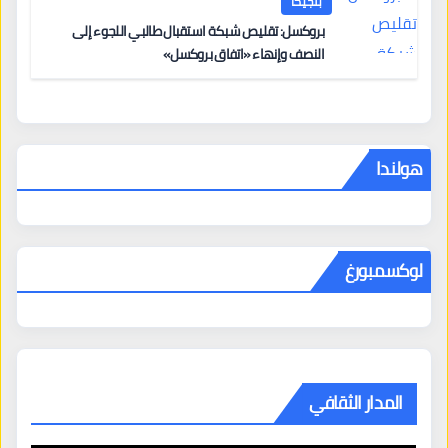
بلجيكا
بروكسل: تقليص شبكة استقبال طالبي اللجوء إلى
النصف وإنهاء «اتفاق بروكسل»
هولندا
لوكسمبورغ
المدار الثقافي