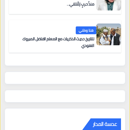
منذُ حربٍ رَمَّلتني…
هنا وطني
للتاريخ حديث الذكريات مع المعلم الفاضل المبروك
الغنودي
عدسة المدار