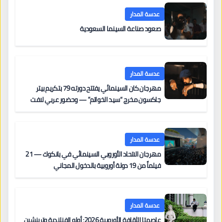
عدسة المدار
صعود صناعة السينما السعودية
عدسة المدار
مهرجان كان السينمائي يفتتح دورته 79 بتكريم بيتر
جاكسون مخرج “سيد الخواتم” — وحضور عربي لافت
على السجادة الحمراء يضم نادين نجيم وآسر ياسين وخالد
مزنر ضمن لجنة التحكيم
عدسة المدار
مهرجان الاتحاد الأوروبي السينمائي في بانكوك — 21
فيلماً من 19 دولة أوروبية بالدخول المجاني
عدسة المدار
عاصمتا الثقافة الأوروبية 2026: أولو الفنلندية وترينشين