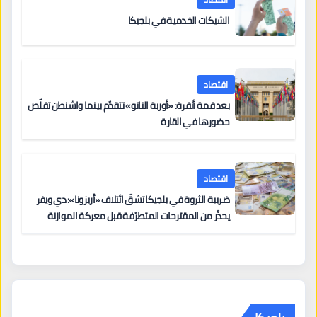
الشيكات الخدمية في بلجيكا
اقتصاد
بعد قمة أنقرة: «أوربة الناتو» تتقدّم بينما واشنطن تقلّص
حضورها في القارة
اقتصاد
ضريبة الثروة في بلجيكا تشقّ ائتلاف «أريزونا»: دي ويفر
يحذّر من المقترحات المتطرّفة قبل معركة الموازنة