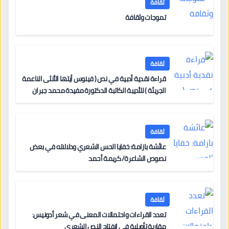
ثقافة
تموجات وثقافة
ثقافة
قراءة نقدية أدبية في نص ( فينوس أيتها الأنثى الناعمة
الجريئة ) للأديبة الكاتبة الدكتورة مفيدة محمد جبران
ثقافة
عائشة بازامة: خفايا الحس الشعري ودلالاته في بعض
نصوص الشاعرة/ كريمة أحمد
ثقافة
تعدد القراءات واحتمالات المعنى في شعر أدونيس:
مقاربة تأويلية في انفتاح النص الشعري