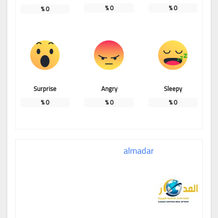
%
0
%
0
%
0
Surprise
Angry
Sleepy
%
0
%
0
%
0
almadar