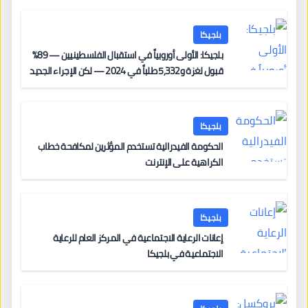
بلجيكا
بلجيكا: الأولى أوروبياً في استقبال الفلسطينيين — 89%
قبول لغزة و5,332 طلباً في 2024 — لكن الإجراء الجديد
من 12 يونيو يُعقّد المسار لمن يحمل وضعاً في دولة EU
أخرى
بلجيكا
الحكومة الفيدرالية تستخدم المؤثرين لمكافحة خطاب
الكراهية على الإنترنت
بلجيكا
إعانات الرعاية الاجتماعية في المركز العام للرعاية
الاجتماعية في بلجيكا