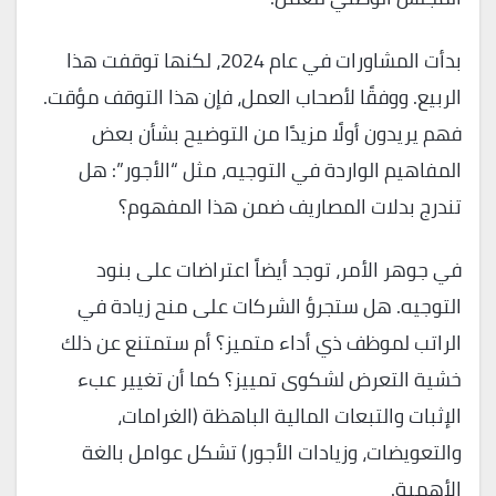
بدأت المشاورات في عام 2024، لكنها توقفت هذا
الربيع. ووفقًا لأصحاب العمل، فإن هذا التوقف مؤقت.
فهم يريدون أولًا مزيدًا من التوضيح بشأن بعض
المفاهيم الواردة في التوجيه، مثل “الأجور”: هل
تندرج بدلات المصاريف ضمن هذا المفهوم؟
في جوهر الأمر، توجد أيضاً اعتراضات على بنود
التوجيه. هل ستجرؤ الشركات على منح زيادة في
الراتب لموظف ذي أداء متميز؟ أم ستمتنع عن ذلك
خشية التعرض لشكوى تمييز؟ كما أن تغيير عبء
الإثبات والتبعات المالية الباهظة (الغرامات،
والتعويضات، وزيادات الأجور) تشكل عوامل بالغة
الأهمية.