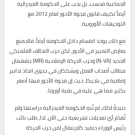
الجماعية فحسب، بل يجب على الحكومة الفيدرالية
أيضاً تكييف قانون فجوة الأجور لعام 2012 مع
التوجيهات الأوروبية.
مع ذلك، يوجد انقسام داخل الحكومة أيضاً. فالجميع
يعارض التمييز في الأجور، لكن حزب التحالف الفلمنكي
الجديد (N-VA) وحزب الحركة الإصلاحية (MR) يتفهمان
مطالب أصحاب العمل ويشككان في جدوى اتخاذ تدابير
إضافية في بلجيكا، حيث إن فجوة الأجور فيها أصغر
بكثير مما هي عليه في بقية أوروبا.
نتيجةً لذلك، لم تُنهِ الحكومة الفيدرالية دراستها ولم
تُقدّم أيّ تعديلات تشريعية حتى الآن. لذا، طلب نائب
رئيس الوزراء ديفيد كلارينفال (من حزب الحركة