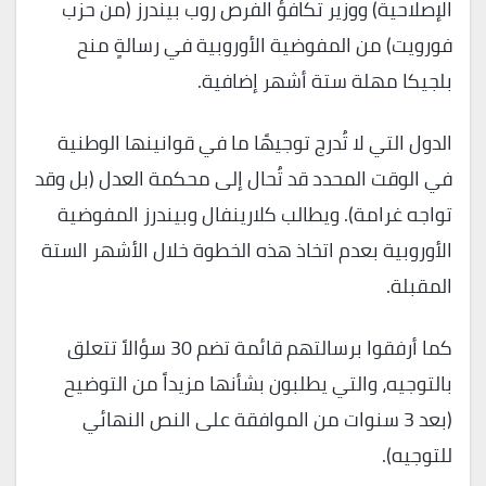
الإصلاحية) ووزير تكافؤ الفرص روب بيندرز (من حزب
فورويت) من المفوضية الأوروبية في رسالةٍ منح
بلجيكا مهلة ستة أشهر إضافية.
الدول التي لا تُدرج توجيهًا ما في قوانينها الوطنية
في الوقت المحدد قد تُحال إلى محكمة العدل (بل وقد
تواجه غرامة). ويطالب كلارينفال وبيندرز المفوضية
الأوروبية بعدم اتخاذ هذه الخطوة خلال الأشهر الستة
المقبلة.
كما أرفقوا برسالتهم قائمة تضم 30 سؤالاً تتعلق
بالتوجيه، والتي يطلبون بشأنها مزيداً من التوضيح
(بعد 3 سنوات من الموافقة على النص النهائي
للتوجيه).