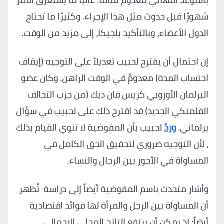
شهورًا قبل حدوث مثل هذا الإجراء. وكثيرًا ما تحتاج
الدول الأعضاء، وبالتأكيد بلجيكا، إلى مزيد من الوقت.
إن احتمال أن يقترح لحبيب تعديلاً على التوجيه (إيقاف
احتساب المدة) معدومٌ في الوقت الراهن. وكان عضو
البرلمان الأوروبي كريس فان ديك (من حزب التحالف
الفلمنكي الجديد) قد اقترح ذلك على لحبيب في سؤال
برلماني.
وردّ
لحبيب بأن المفوضية لا تنوي القيام بذلك
، لأن التوجيه ضروري لتحقيق الحق الكامل في
المساواة في الأجور بين الرجال والنساء.
وأشار متحدث باسم المفوضية أيضاً إلى دراسة تُظهر
أن المساواة بين الرجل والمرأة لها فوائد اقتصادية
أيضاً: إذ يمكن أن يرتفع الناتج المحلي الإجمالي