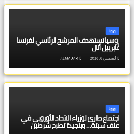
اوروبا
روسيا تستهدف المرشح الرئاسي لفرنسا
غابرييل أتال
أغسطس 6, 2026
ALMADAR
اوروبا
اجتماع طارئ لوزراء الاتحاد الأوروبي في
ملف سبتة… وبلجيكا تطرح شرطين