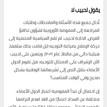
يقول لحبيب لا
تُحال جميع هذه الأسئلة والملاحظات وطلبات
المراجعة إلى المفوضة الأوروبية لشؤون تكافؤ
الفرص، الحاجة لحبيب. لم تقم السياسية المنتمية إلى
حركة الإصلاح بصياغة التوجيه (بل قامت بذلك سلفها،
هيلينا دالي من مالطا، عام ٢٠٢١). ويتعين على لحبيب
الآن الإشراف على الامتثال للتوجيه: هل تقوم الدول
الأعضاء بنقل النص إلى تشريعاتها الوطنية بشكل
صحيح وفي الوقت المناسب؟
إن احتمال أن تبدأ المفوضية اعتبار الدول الأعضاء
متخلفة عن السداد اعتبارًا من الغد لعدم التزامها
بالموعد النهائي معدوم تمامًا. غالبًا ما يستغرق الأمر