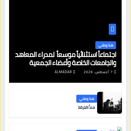
هنا وطني
اجتماعاً استثنائياً موسعاً لمدراء المعاهد
والجامعات الخاصة وأعضاء الجمعية
العمومية للنقابة العامة لمؤسسات
7 أغسطس، 2026
ALMADAR
التعليم والتدريب الخاص في ليبيا
هنا وطني
منذُ افترقنا