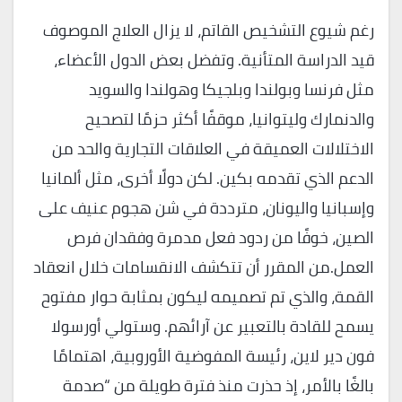
رغم شيوع التشخيص القاتم، لا يزال العلاج الموصوف
قيد الدراسة المتأنية. وتفضل بعض الدول الأعضاء،
مثل فرنسا وبولندا وبلجيكا وهولندا والسويد
والدنمارك وليتوانيا، موقفًا أكثر حزمًا لتصحيح
الاختلالات العميقة في العلاقات التجارية والحد من
الدعم الذي تقدمه بكين. لكن دولًا أخرى، مثل ألمانيا
وإسبانيا واليونان، مترددة في شن هجوم عنيف على
الصين، خوفًا من ردود فعل مدمرة وفقدان فرص
العمل.من المقرر أن تتكشف الانقسامات خلال انعقاد
القمة، والذي تم تصميمه ليكون بمثابة حوار مفتوح
يسمح للقادة بالتعبير عن آرائهم. وستولي أورسولا
فون دير لاين، رئيسة المفوضية الأوروبية، اهتمامًا
بالغًا بالأمر، إذ حذرت منذ فترة طويلة من “صدمة