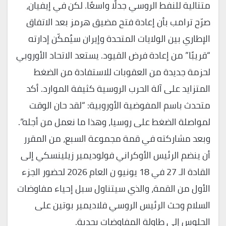
متتالية للنفط الروسي جدلًا واسعًا. لكن في إيفيان،
صرّح ترامب بأن إعادة فتح مضيق هرمز بعد الاتفاق
الإطاري بين الولايات المتحدة وإيران سيُمكّن إدارته
“قريبًا” من إعادة فرض القيود. يستعد الاتحاد الأوروبي
لحزمة جديدة من العقوبات للاستفادة من الضغط
المتزايد على آلة الحرب الروسية كثيفة الموارد. أكد
متحدث باسم المفوضية الأوروبية: “لقد حان الوقت
لمواصلة الضغط على روسيا، وهذا ما نعمل من أجله”.
وبعد مشاركته في قمة مجموعة السبع، من المقرر
أن ينضم الرئيس الأوكراني فولوديمير زيلينسكي إلى
القادة الـ 27 في 18 يونيو ن العام 2026 لحضور الجزء
الأول من القمة، والذي سيتناول سبل إحياء مفاوضات
السلام وحث الرئيس الروسي فلاديمير بوتين على
الجلوس إلى طاولة المفاوضات بجدية.