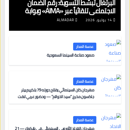
البرتغال تبسّط التسوية: رقم الضمان
الاجتماعي تلقائياً عبر «AIMA» وبوابة
جديدة لتجديد الإقامات
14 يوليو، 2026
ALMADAR
عدسة المدار
صعود صناعة السينما السعودية
عدسة المدار
مهرجان كان السينمائي يفتتح دورته 79 بتكريم بيتر
جاكسون مخرج “سيد الخواتم” — وحضور عربي لافت
على السجادة الحمراء يضم نادين نجيم وآسر ياسين وخالد
مزنر ضمن لجنة التحكيم
عدسة المدار
مهرجان الاتحاد الأوروبي السينمائي في بانكوك — 21