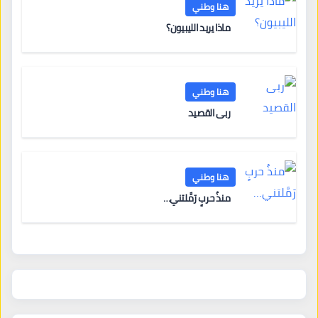
هنا وطني
ماذا يريد الليبيون؟
هنا وطني
ربى القصيد
هنا وطني
منذُ حربٍ رَمَّلتني…