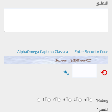
التعليق
AlphaOmega Captcha Classica – Enter Security Code
➴
⟲
1
2
3
4
5
*
Rating
الاسم
*