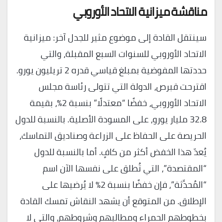
مناقشة ميزانية الاتحاد الأوروبي
سينتقل القادة إلى موضوع مثير للجدل آخر: ميزانية
الاتحاد الأوروبي للسنوات السبع المقبلة، والتي
حددتها المفوضية بمبلغ قياسي قدره 2 تريليون يورو.
اقترحت قبرص، الدولة التي تتولى رئاسة مجلس
الاتحاد الأوروبي، خفضًا “معتدلًا” بنسبة 2%، بقيمة
32.8 مليار يورو، على المسودة الأصلية. بالنسبة للدول
الحريصة على الحفاظ على الزراعة وصناديق التماسك،
يُعدّ هذا الخفض أكثر من كافٍ. أما بالنسبة للدول
“المقتصدة”، التي تُطلق على نفسها الآن اسم
“المُحدِّثة”، فإن خفضًا بنسبة 2% لا يُرضيها على
الإطلاق. من المتوقع أن يشهد النقاش تمسك القادة
بخطوطهم الحمراء ومطالبهم وشروطهم، والتي لا