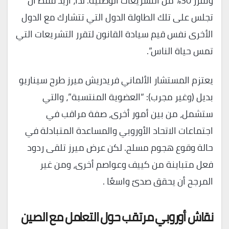
وتقرر 30% من التشريعات الوطنية. لذا، أريد فقط أن
تجلس على تلك الطاولة الدول التي تتشارك مع الدول
الأخرى نفس قيم سيادة القانون لتقرر التشريعات التي
تمس حياة الناس”.
يعتزم المستشار الألماني فريدريش ميرز طرح سيناريو
بديل (وغير مجرب): “العضوية المنتسبة”، والتي
ستشمل، من بين أمور أخرى، صفة مراقب في
اجتماعات الاتحاد الأوروبي والمساعدة المتبادلة في
حالة وقوع هجوم مسلح. لكن عرض ميرز تلقى ردود
فعل متباينة من كييف وعواصم أخرى، ومن غير
المرجح أن يحقق صدىً واسعًا .
نقاش أوروبي مرتقب حول التعامل مع الصين