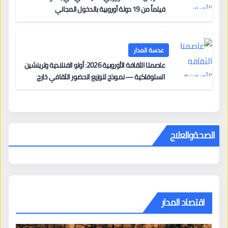
فيلماً من 19 دولة أوروبية بالدخول المجاني
عدسة المدار
عاصمتا الثقافة الأوروبية 2026: أولو الفنلندية وترينشين
السلوفاكية — نموذج لتوزيع الحضور الثقافي خارج
المراكز الكبرى
الصحةوالعلاج
اقتصاد المدار