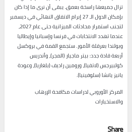
تزال جميعها راسخة بعمق. يبقى أن نرى ما إذا كان
بإمكان الدول الـ 27 إبرام الاتفاق النهائي في ديسمبر
لتجنب استمرار محادثات الميزانية حتى عام 2027،
عندما تهدد الانتخابات في فرنسا وإسبانيا وإيطاليا
وبولندا بعرقلة الأمور. ستجمع القمة في بروكسل
أربعة قادة جدد: بيتر ماجيار (المجر)، وأندريس
كولبيرجس (لاتفيا)، ورومين راديف (بلغاريا)، وعودة
يانيز يانشا (سلوفينيا).
المركز الأوروبي لدراسات مكافحة الإرهاب
والاستخبارات
Share