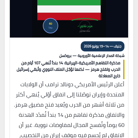
60
☢
هرمز مفتوح ✓
يوماً
ملف مفتوح
جنيف — 14–15 يونيو 2026
شبكة المدار الإعلامية الأوروبية — بروكسل
مذكرة التفاهم الأمريكية-الإيرانية: 14 بنداً تُنهي 107 أيام من
الحرب وتفتح هرمز — لكنها تؤجّل الملف النووي وتُبقي إسرائيل
خارج المعادلة
أعلن الرئيس الأمريكي دونالد ترامب أن الولايات
المتحدة وإيران توصّلتا إلى اتفاق أوّلي يُنهي أكثر
من ثلاثة أشهر من الحرب ويُعيد فتح مضيق هرمز.
والاتفاق مذكرة تفاهم من 14 بنداً تُمدّد الهدنة
60 يوماً وتُفسح المجال لمفاوضات نووية. غير أن
الاتفاق لم يُحسم فيه موقف إيران من التخصيب،