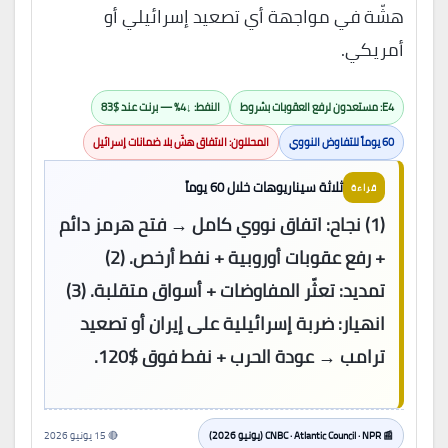
هشّة في مواجهة أي تصعيد إسرائيلي أو
أمريكي.
E4: مستعدون لرفع العقوبات بشروط
النفط: ↓4% — برنت عند $83
60 يوماً للتفاوض النووي
المحللون: الاتفاق هشّ بلا ضمانات إسرائيل
ثلاثة سيناريوهات خلال 60 يوماً
قراءة
(1) نجاح: اتفاق نووي كامل → فتح هرمز دائم
+ رفع عقوبات أوروبية + نفط أرخص. (2)
تمديد: تعثّر المفاوضات + أسواق متقلبة. (3)
انهيار: ضربة إسرائيلية على إيران أو تصعيد
ترامب → عودة الحرب + نفط فوق $120.
📰 CNBC · Atlantic Council · NPR (يونيو 2026)
🔴 15 يونيو 2026