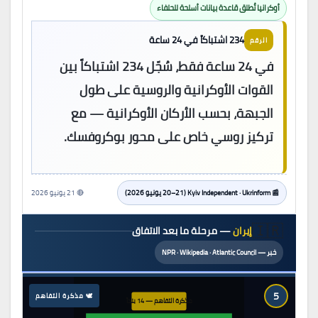
أوكرانيا تُطلق قاعدة بيانات أسلحة للحلفاء
234 اشتباكاً في 24 ساعة
الرقم
في 24 ساعة فقط، سُجّل 234 اشتباكاً بين
القوات الأوكرانية والروسية على طول
الجبهة، بحسب الأركان الأوكرانية — مع
تركيز روسي خاص على محور بوكروفسك.
📰 Kyiv Independent · Ukrinform (20–21 يونيو 2026)
🔴 21 يونيو 2026
🇮🇷
إيران
— مرحلة ما بعد الاتفاق
خبر — NPR · Wikipedia · Atlantic Council
5
🕊 مذكرة التفاهم
مذكرة التفاهم — 14 بنداً