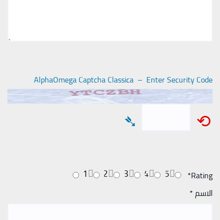
AlphaOmega Captcha Classica – Enter Security Code
➴
⟲
1
2
3
4
5
*
Rating
الاسم
*