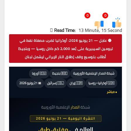
0
0
Read Time:
13 Minute, 15 Second
🔴 عاجل — 21 يونيو 2026: أوكرانيا تضرب مصفاة نفط في
تيومين السيبيرية على بُعد 2,000 كم داخل روسيا — وبلجيكا
تُطالب بتوسيع وقف إطلاق النار الإيراني ليشمل لبنان
شبكة المدار الإعلامية الأوروبية
🇧🇪 بلجيكا
🇪🇺 أوروبا
🇺🇦 أوكرانيا–روسيا
🇮🇷 إيران
🇮🇱 إسرائيل
📅 21 يونيو 2026
● مباشر
شبكة
المدار
الإعلامية الأوروبية
النشرة اليومية — 21 يونيو 2026
العالم في
مفترق طرق