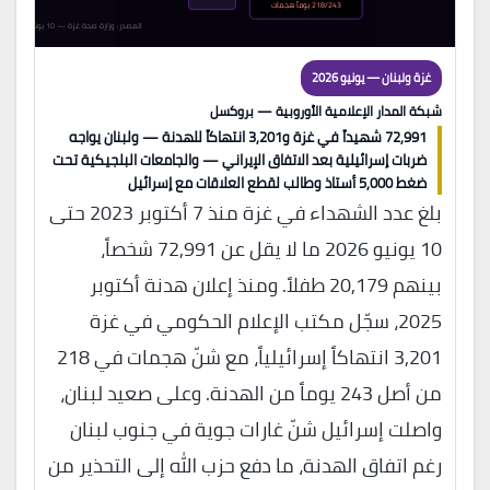
218/243 يوماً هجمات
المصدر: وزارة صحة غزة — 10 يونيو 2026
غزة ولبنان — يونيو 2026
شبكة المدار الإعلامية الأوروبية — بروكسل
72,991 شهيداً في غزة و3,201 انتهاكاً للهدنة — ولبنان يواجه
ضربات إسرائيلية بعد الاتفاق الإيراني — والجامعات البلجيكية تحت
ضغط 5,000 أستاذ وطالب لقطع العلاقات مع إسرائيل
بلغ عدد الشهداء في غزة منذ 7 أكتوبر 2023 حتى
10 يونيو 2026 ما لا يقل عن 72,991 شخصاً،
بينهم 20,179 طفلاً. ومنذ إعلان هدنة أكتوبر
2025، سجّل مكتب الإعلام الحكومي في غزة
3,201 انتهاكاً إسرائيلياً، مع شنّ هجمات في 218
من أصل 243 يوماً من الهدنة. وعلى صعيد لبنان،
واصلت إسرائيل شنّ غارات جوية في جنوب لبنان
رغم اتفاق الهدنة، ما دفع حزب الله إلى التحذير من