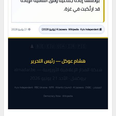
بوصفها إبادة جماعية وفق اتفاقية الإبادة
قد ارتُكبت في غزة.
📰 Al Jazeera · Wikipedia · Kyiv Independent (يونيو 2026)
🔴 21 يونيو 2026
🇧🇪 🇪🇺 🇺🇦 🇮🇷 🇵🇸 ♟️
هشام عوكل — رئيس التحرير
شبكة المدار الإعلامية الأوروبية — almadar.be
بروكسل · الأحد 21 يونيو 2026
المصادر: Kyiv Independent · RBC Ukraine · NPR · Atlantic Council · Al Jazeera · CNBC ·
Democracy Now · Wikipedia