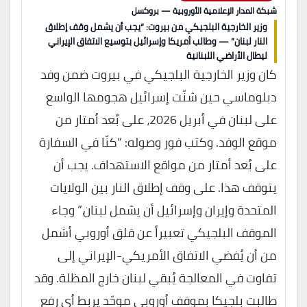
شبكة المدار الإعلامية الأوروبية — بروكسل
وزير الخارجية البلجيكي من بيروت: “يجب أن يشمل وقف إطلاق
النار لبنان” — وطالب أمريكا وإسرائيل بتوسيع الاتفاق الإيراني
ليطال الأراضي اللبنانية
كان وزير الخارجية البلجيكي في بيروت ضمن وفد
دبلوماسي حين شنّت إسرائيل هجومها الواسع
على لبنان في أبريل 2026، على بُعد أمتار من
موقع الوفد. وكتب فور وصوله: “كنّا في السفارة
على بُعد أمتار من مواقع الاستهداف. يجب أن
يتوقف هذا. على وقف إطلاق النار بين الولايات
المتحدة وإيران وإسرائيل أن يشمل لبنان.” وجاء
الموقف البلجيكي تعبيراً عن قلق أوروبي أشمل
من أن يُفضي الاتفاق الأمريكي-الإيراني إلى
تفاوت في المعالجة يُبقي لبنان خارج المظلة. وقد
طالبت بلجيكا بموقف أوروبي موحّد يربط أي رفع