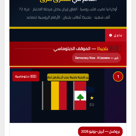
أوكرانيا تضرب قلب روسيا · اتفاق إيران يدخل مرحلة الاختبار · غزة 72
ألف شهيد · بلجيكا تُطالب بلبنان · الأرقام الروسية تتصاعد
🔴 عاجل
🇧🇪
بلجيكا
— الموقف الدبلوماسي
خبر — Democracy Now · Al Jazeera
1
🇧🇪 دبلوماسية
وزير خارجية بلجيكا: يجب أن يشمل لبنان!
🇪🇺
★
EU
بروكسل — أبريل–يونيو 2026