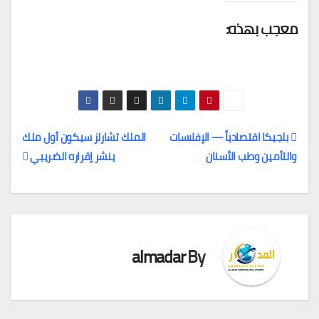
معجب بهذه:
بلجيكا اقتصادياً — الإفلاسات
الملك تشارلز سيكون أول ملك
والتأمين وطب الأسنان
ينشر إقراره الضريبي
تصفّح
المقالات
almadar
By