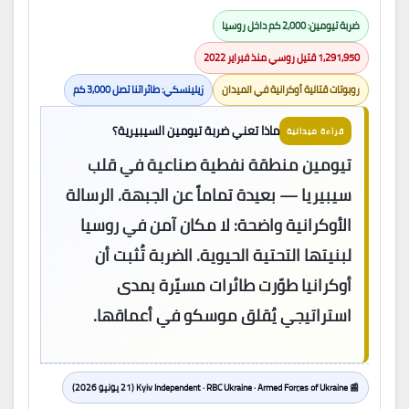
ضربة تيومين: 2,000 كم داخل روسيا
1,291,950 قتيل روسي منذ فبراير 2022
روبوتات قتالية أوكرانية في الميدان
زيلينسكي: طائراتنا تصل 3,000 كم
ماذا تعني ضربة تيومين السيبيرية؟
قراءة ميدانية
تيومين منطقة نفطية صناعية في قلب
سيبيريا — بعيدة تماماً عن الجبهة. الرسالة
الأوكرانية واضحة: لا مكان آمن في روسيا
لبنيتها التحتية الحيوية. الضربة تُثبت أن
أوكرانيا طوّرت طائرات مسيّرة بمدى
استراتيجي يُقلق موسكو في أعماقها.
📰 Kyiv Independent · RBC Ukraine · Armed Forces of Ukraine (21 يونيو 2026)