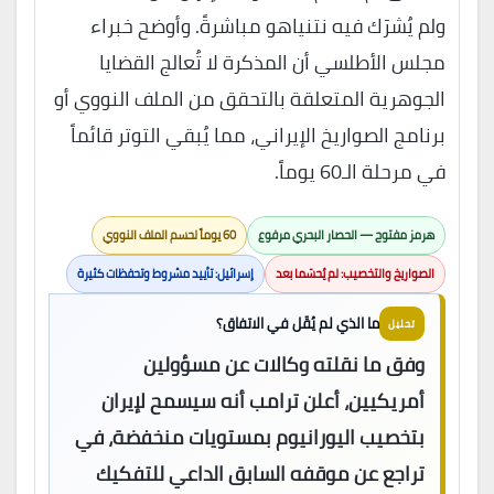
ولم يُشرَك فيه نتنياهو مباشرةً. وأوضح خبراء
مجلس الأطلسي أن المذكرة لا تُعالج القضايا
الجوهرية المتعلقة بالتحقق من الملف النووي أو
برنامج الصواريخ الإيراني، مما يُبقي التوتر قائماً
في مرحلة الـ60 يوماً.
هرمز مفتوح — الحصار البحري مرفوع
60 يوماً لحسم الملف النووي
الصواريخ والتخصيب: لم يُحسَما بعد
إسرائيل: تأييد مشروط وتحفظات كثيرة
ما الذي لم يُقَل في الاتفاق؟
تحليل
وفق ما نقلته وكالات عن مسؤولين
أمريكيين، أعلن ترامب أنه سيسمح لإيران
بتخصيب اليورانيوم بمستويات منخفضة، في
تراجع عن موقفه السابق الداعي للتفكيك