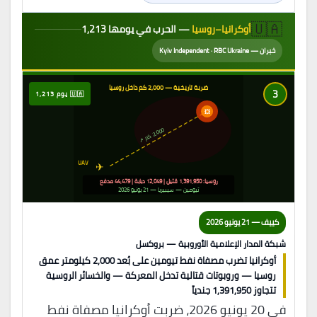
🇺🇦
أوكرانيا–روسيا
— الحرب في يومها 1,213
خبران — Kyiv Independent · RBC Ukraine
ضربة تاريخية — 2,000 كم داخل روسيا
3
🇺🇦 يوم 1,213
💥
2,000
↗
ك
م
UAV
✈
روسيا: 1,391,950 قتيل | 12,049 دبابة | 44,479 مدفع
تيومين — سيبيريا — 21 يونيو 2026
كييف — 21 يونيو 2026
شبكة المدار الإعلامية الأوروبية — بروكسل
أوكرانيا تضرب مصفاة نفط تيومين على بُعد 2,000 كيلومتر عمق
روسيا — وروبوتات قتالية تدخل المعركة — والخسائر الروسية
تتجاوز 1,391,950 جندياً
في 20 يونيو 2026، ضربت أوكرانيا مصفاة نفط