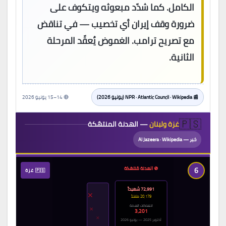
الكامل. كما شدّد مبعوثه ويتكوف على
ضرورة وقف إيران أي تخصيب — في تناقض
مع تصريح ترامب. الغموض يُعقّد المرحلة
الثانية.
📰 NPR · Atlantic Council · Wikipedia (يونيو 2026)
🔴 14–15 يونيو 2026
🇵🇸
غزة ولبنان
— الهدنة المنتهَكة
خبر — Al Jazeera · Wikipedia
6
🚫 الهدنة مُنتهَكة
🇵🇸 غزة
72,991 شهيداً
✕
20,179 طفلاً
انتهاكات الهدنة
✕
3,201
✕
أكتوبر 2025 — يونيو 2026