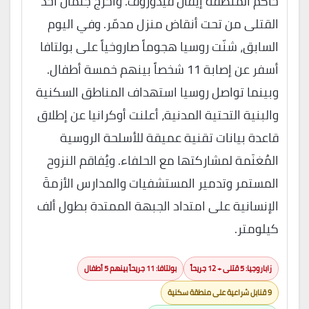
حاكم المنطقة إيفان فيدوروف. وأُخرج جثمان أحد
القتلى من تحت أنقاض منزل مدمّر. وفي اليوم
السابق، شنّت روسيا هجوماً صاروخياً على بولتافا
أسفر عن إصابة 11 شخصاً بينهم خمسة أطفال.
وبينما تواصل روسيا استهداف المناطق السكنية
والبنية التحتية المدنية، أعلنت أوكرانيا عن إطلاق
قاعدة بيانات تقنية عميقة للأسلحة الروسية
المُغنَمة لمشاركتها مع الحلفاء. ويُفاقم النزوح
المستمر وتدمير المستشفيات والمدارس الأزمةَ
الإنسانية على امتداد الجبهة الممتدة بطول ألف
كيلومتر.
زاباروجيا: 5 قتلى + 12 جريحاً
بولتافا: 11 جريحاً بينهم 5 أطفال
9 قنابل شراعية على منطقة سكنية