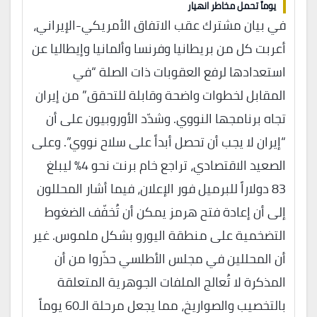
يوماً تحمل مخاطر انهيار
في بيان مشترك عقب الاتفاق الأمريكي-الإيراني،
أعربت كل من بريطانيا وفرنسا وألمانيا وإيطاليا عن
استعدادها لرفع العقوبات ذات الصلة “في
المقابل لخطوات واضحة وقابلة للتحقق” من إيران
تجاه برنامجها النووي. وشدّد الأوروبيون على أن
“إيران لا يجب أن تحصل أبداً على سلاح نووي”. وعلى
الصعيد الاقتصادي، تراجع خام برنت نحو 4% ليبلغ
83 دولاراً للبرميل فور الإعلان، فيما أشار المحللون
إلى أن إعادة فتح هرمز يمكن أن تُخفّف الضغوط
التضخمية على منطقة اليورو بشكل ملموس. غير
أن المحللين في مجلس الأطلسي حذّروا من أن
المذكرة لا تُعالج الملفات الجوهرية المتعلقة
بالتخصيب والصواريخ، مما يجعل مرحلة الـ60 يوماً