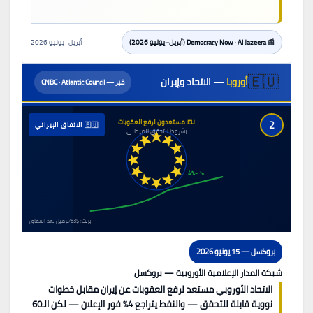
📰 Democracy Now · Al Jazeera (أبريل–يونيو 2026)
أبريل–يونيو 2026
🇪🇺
أوروبا
— الاتحاد وإيران
خبر — CNBC · Atlantic Council
2
EU: مستعدون لرفع العقوبات
🇪🇺 الاتفاق الإيراني
بشروط التحقق الميداني
↘ -4%
برنت: $83/برميل بعد الاتفاق
بروكسل — 15 يونيو 2026
شبكة المدار الإعلامية الأوروبية — بروكسل
الاتحاد الأوروبي مستعد لرفع العقوبات عن إيران مقابل خطوات
نووية قابلة للتحقق — والنفط يتراجع 4% فور الإعلان — لكن الـ60