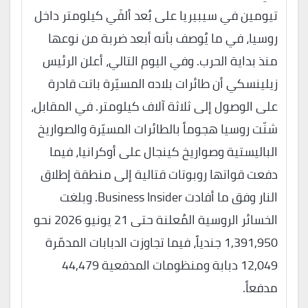
تيومين في سيبيريا على بُعد ألفَي كيلومتر داخل
روسيا، في ما يُوصف بأنه أبعد ضربة من نوعها
منذ بداية الحرب. وفي اليوم التالي، أعلن الرئيس
زيلينسكي أن طائرات بلاده المسيّرة باتت قادرة
على الوصول إلى ثلاثة آلاف كيلومتر. في المقابل،
شنّت روسيا هجوماً بالطائرات المسيّرة والصواريخ
الباليستية وصواريخ كينجال على أوكرانيا، فيما
دفعت قواتها روبوتات قتالية إلى منطقة إطلاق
النار وفق ما أفادت Business Insider. وبلغت
الخسائر الروسية المُعلنة حتى 21 يونيو 2026 نحو
1,391,950 جندياً، فيما تجاوزت الدبابات المدمّرة
12,049 دبابة ومنظومات المدفعية 44,479
مدفعاً.