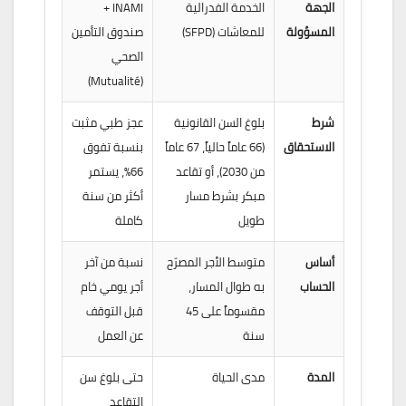
الجهة
الخدمة الفدرالية
INAMI +
المسؤولة
للمعاشات (SFPD)
صندوق التأمين
الصحي
(Mutualité)
شرط
بلوغ السن القانونية
عجز طبي مثبت
الاستحقاق
(66 عاماً حالياً، 67 عاماً
بنسبة تفوق
من 2030)، أو تقاعد
66%، يستمر
مبكر بشرط مسار
أكثر من سنة
طويل
كاملة
أساس
متوسط الأجر المصرّح
نسبة من آخر
الحساب
به طوال المسار،
أجر يومي خام
مقسوماً على 45
قبل التوقف
سنة
عن العمل
المدة
مدى الحياة
حتى بلوغ سن
التقاعد