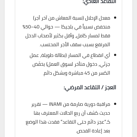
التقاعد العادي:
معدل الإحلال (نسبة المعاش من آخر أجر)
منخفض نسبياً في بلجيكا — حوالي 40–50%
فقط لمسار كامل، وأقل بكثير لأصحاب الدخل
المرتفع بسبب سقف الأجر المحتسب.
أي انقطاع في المسار (بطالة طويلة، عمل
جزئي، دخول متأخر لسوق العمل) يخفّض
الكسر من 45 مباشرة وبشكل دائم.
العجز / التقاعد المرضي:
مراقبة دورية صارمة من INAMI — تقرير
حديث كشف أن ربع الحالات المعترف بها
كـ”عجز دائم حتى التقاعد” فقدت هذا الوضع
بعد إعادة الفحص.