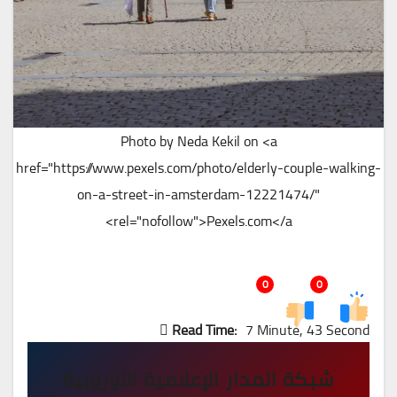
Photo by Neda Kekil on <a
href="https://www.pexels.com/photo/elderly-couple-walking-
on-a-street-in-amsterdam-12221474/"
rel="nofollow">Pexels.com</a>
0
0
Read Time:
7 Minute, 43 Second
شبكة المدار الإعلامية الأوروبية