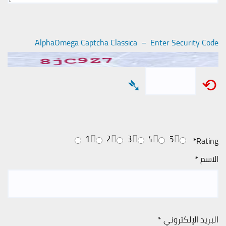
AlphaOmega Captcha Classica – Enter Security Code
➴
⟲
1
2
3
4
5
*
Rating
الاسم
*
البريد الإلكتروني
*