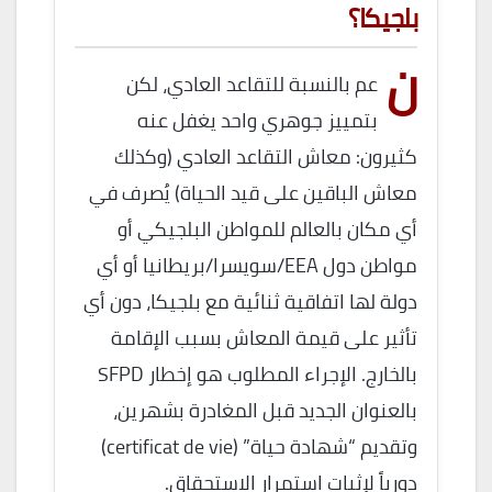
بلجيكا؟
ن
عم بالنسبة للتقاعد العادي، لكن
بتمييز جوهري واحد يغفل عنه
كثيرون: معاش التقاعد العادي (وكذلك
معاش الباقين على قيد الحياة) يُصرف في
أي مكان بالعالم للمواطن البلجيكي أو
مواطن دول EEA/سويسرا/بريطانيا أو أي
دولة لها اتفاقية ثنائية مع بلجيكا، دون أي
تأثير على قيمة المعاش بسبب الإقامة
بالخارج. الإجراء المطلوب هو إخطار SFPD
بالعنوان الجديد قبل المغادرة بشهرين،
وتقديم “شهادة حياة” (certificat de vie)
دورياً لإثبات استمرار الاستحقاق.