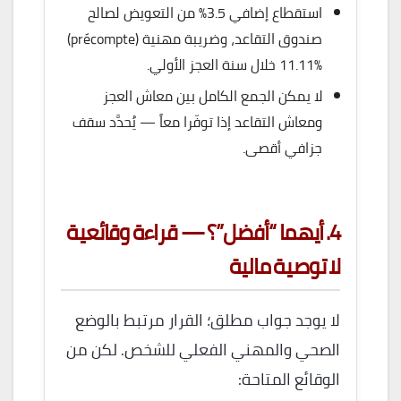
استقطاع إضافي 3.5% من التعويض لصالح
صندوق التقاعد، وضريبة مهنية (précompte)
11.11% خلال سنة العجز الأولي.
لا يمكن الجمع الكامل بين معاش العجز
ومعاش التقاعد إذا توفّرا معاً — يُحدَّد سقف
جزافي أقصى.
4. أيهما “أفضل”؟ — قراءة وقائعية
لا توصية مالية
لا يوجد جواب مطلق؛ القرار مرتبط بالوضع
الصحي والمهني الفعلي للشخص. لكن من
الوقائع المتاحة: