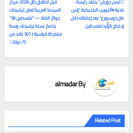
أيمن حورش” ينتقد رئيسة
قبل انطلاق كان 2026: مركز
بلدية #أنتويرب البلجيكية “إلس
السينما العربية يُعلن ترشيحات
تصفّح
فان دوسبورغ” بعد إعتقاله خلال
جوائز النقاد — “فلسطين 36”
المقالات
إحتجاج مُؤِّيد لفلسطين
يتصدّر بستة ترشيحات وسط
مشاركة قياسية لـ307 ناقد من
75 دولة
almadar
By
Related Post