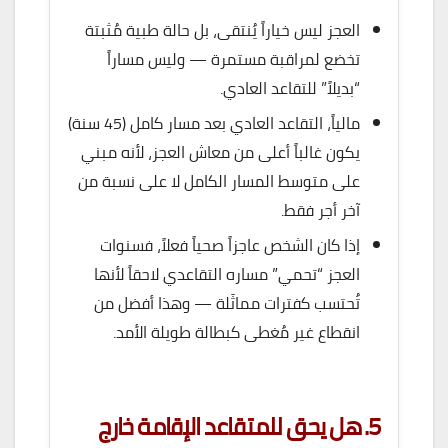
العجز ليس خياراً يُنتقى، بل حالة طبية مُثبتة
تخضع لمراقبة مستمرة — وليس مساراً
“بديلاً” للتقاعد العادي.
مالياً، التقاعد العادي بعد مسار كامل (45 سنة)
يكون غالباً أعلى من معاش العجز، لأنه مبني
على متوسط المسار الكامل لا على نسبة من
آخر أجر فقط.
إذا كان الشخص عاجزاً صحياً فعلاً، فسنوات
العجز “تحمي” مساره التقاعدي لاحقاً لأنها
تُحتسب كفترات مماثَلة — وهذا أفضل من
انقطاع غير مُغطى كبطالة طويلة الأمد.
5. هل يحق للمتقاعد الإقامة خارج