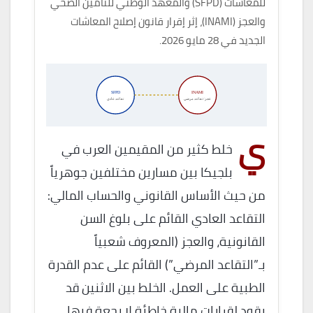
للمعاشات (SFPD) والمعهد الوطني للتأمين الصحي
والعجز (INAMI)، إثر إقرار قانون إصلاح المعاشات
الجديد في 28 مايو 2026.
SFPD
INAMI
عجز / تقاعد مرضي
تقاعد عادي
ي
خلط كثير من المقيمين العرب في
بلجيكا بين مسارين مختلفين جوهرياً
من حيث الأساس القانوني والحساب المالي:
التقاعد العادي القائم على بلوغ السن
القانونية، والعجز (المعروف شعبياً
بـ”التقاعد المرضي”) القائم على عدم القدرة
الطبية على العمل. الخلط بين الاثنين قد
يقود لقرارات مالية خاطئة لا رجعة فيها.