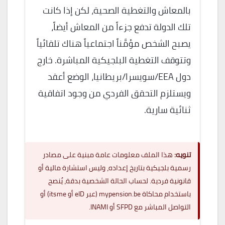
بالمعاش والتغطية الصحية، لكن إذا كانت
تلك الدولة تدفع جزءاً من المعاش أيضاً،
يصبح الشخص مؤمَّناً اجتماعياً هناك تلقائياً
وتتوقف التغطية البلجيكية المباشرة. خارج
دول EEA/سويسرا/بريطانيا، الوضع أعقد
ويستلزم التحقق الفردي من وجود اتفاقية
ثنائية سارية.
تنويه:
هذا الملف معلومات عامة مبنية على مصادر
رسمية بلجيكية بتاريخ إعداده، وليس استشارة مالية أو
قانونية فردية. لحساب الحالة الشخصية بدقة، يُنصح
باستخدام محاكاة mypension.be (عبر eID أو itsme) أو
التواصل المباشر مع SFPD أو INAMI.