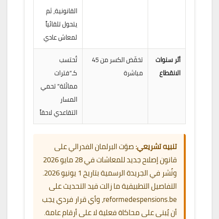
القانونية، ثم
يتحول تلقائياً
لمعاش عادي
أثر سنوات
تخفّض الكسر من 45
تُحتسب
الانقطاع
مباشرة
كـ”فترات
مماثَلة” تحمي
المسار
التقاعدي لاحقاً
تنبيه تشريعي:
صوّت البرلمان الفدرالي على
قانون إصلاح جديد للمعاشات في 28 مايو 2026
ونُشر في الجريدة الرسمية بتاريخ 1 يونيو 2026.
التفاصيل التطبيقية ما زالت قيد التحديث على
reformedespensions.be، وأي قرار فردي يجب
أن يُبنى على محاكاة فعلية لا على أرقام عامة.