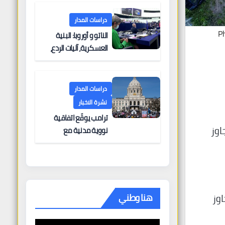
دراسات المدار
P
الناتو و أوروبا: البنية
العسكرية، آليات الردع،
والتحديات الأمنية
دراسات المدار
نشرة الاخبار
ترامب يوقّع اتفاقية
اوز
نووية مدنية مع
المملكة العربية
السعودية في “انتصار
دبلوماسي كبير” —
وباكستان تطلب 10
مليارات دولار مقابل
هنا وطني
وز
وساطتها في إيران