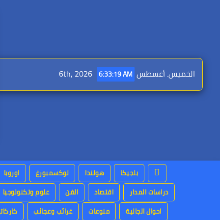
Ski
t
conten
الخميس. أغسطس 6th, 2026
6:33:20 AM
بلجيكا
هولندا
لوكسمبورغ
اوروبا
دراسات المدار
اقتصاد
الفن
علوم وتكنولوجيا
احوال الجالية
منوعات
غرائب وعجائب
كاركاتي