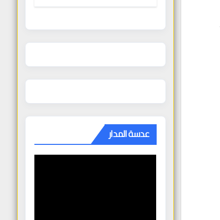
الغنودي
عدسة المدار