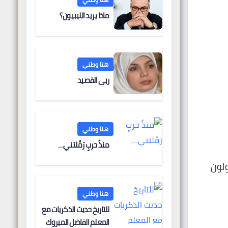
ماذا يريد الليبيون؟
هنا وطني
ربى القصيد
هنا وطني
منذُ حربٍ رَمَّلتني…
ولون
هنا وطني
للتاريخ حديث الذكريات مع
المعلم الفاضل المبروك