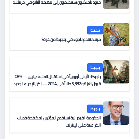
جنود بلجيكيون سينضمون إلى مهمة الناتو في جرينلاند
بلجيكا
كيف تتقدم للجوء في بلجيكا من غزة؟
بلجيكا
بلجيكا: الأولى أوروبياً في استقبال الفلسطينيين — 89%
قبول لغزة و5,332 طلباً في 2024 — لكن الإجراء الجديد
من 12 يونيو يُعقّد المسار لمن يحمل وضعاً في دولة EU
أخرى
بلجيكا
الحكومة الفيدرالية تستخدم المؤثرين لمكافحة خطاب
الكراهية على الإنترنت