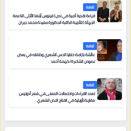
ثقافة
قراءة نقدية أدبية في نص ( فينوس أيتها الأنثى الناعمة
الجريئة ) للأديبة الكاتبة الدكتورة مفيدة محمد جبران
ثقافة
عائشة بازامة: خفايا الحس الشعري ودلالاته في بعض
نصوص الشاعرة/ كريمة أحمد
ثقافة
تعدد القراءات واحتمالات المعنى في شعر أدونيس:
مقاربة تأويلية في انفتاح النص الشعري