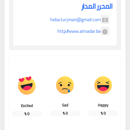
المحرر المدار
heba.turjman@gmail.com
http://www.almadar.be
Sad
Happy
Excited
%
0
%
0
%
0