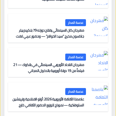
عدسة المدار
مهرجان كان السينمائي يفتتح دورته 79 بتكريم بيتر
جاكسون مخرج “سيد الخواتم” — وحضور عربي لافت
على السجادة الحمراء يضم نادين نجيم وآسر ياسين وخالد
مزنر ضمن لجنة التحكيم
عدسة المدار
مهرجان الاتحاد الأوروبي السينمائي في بانكوك — 21
فيلماً من 19 دولة أوروبية بالدخول المجاني
عدسة المدار
عاصمتا الثقافة الأوروبية 2026: أولو الفنلندية وترينشين
السلوفاكية — نموذج لتوزيع الحضور الثقافي خارج
المراكز الكبرى