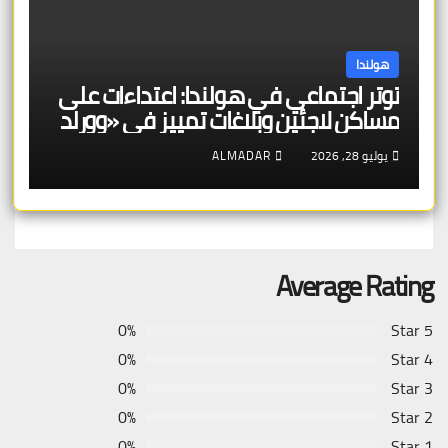
هولندا
توتر اجتماعي في هولندا: اعتداءات على
مساكن لاجئين وبلاغات تمييز في «وورلد
برايد»
يوليو 28, 2026
ALMADAR
Average Rating
0%
5 Star
0%
4 Star
0%
3 Star
0%
2 Star
0%
1 Star