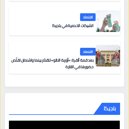
اقتصاد
الشيكات الخدمية في بلجيكا
اقتصاد
بعد قمة أنقرة: «أوربة الناتو» تتقدّم بينما واشنطن تقلّص
حضورها في القارة
بلجيكا