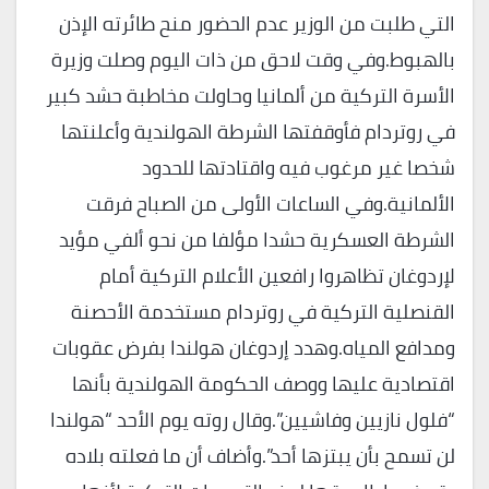
التي طلبت من الوزير عدم الحضور منح طائرته الإذن
بالهبوط.وفي وقت لاحق من ذات اليوم وصلت وزيرة
الأسرة التركية من ألمانيا وحاولت مخاطبة حشد كبير
في روتردام فأوقفتها الشرطة الهولندية وأعلنتها
شخصا غير مرغوب فيه واقتادتها للحدود
الألمانية.وفي الساعات الأولى من الصباح فرقت
الشرطة العسكرية حشدا مؤلفا من نحو ألفي مؤيد
لإردوغان تظاهروا رافعين الأعلام التركية أمام
القنصلية التركية في روتردام مستخدمة الأحصنة
ومدافع المياه.وهدد إردوغان هولندا بفرض عقوبات
اقتصادية عليها ووصف الحكومة الهولندية بأنها
“فلول نازيين وفاشيين”.وقال روته يوم الأحد “هولندا
لن تسمح بأن يبتزها أحد”.وأضاف أن ما فعلته بلاده