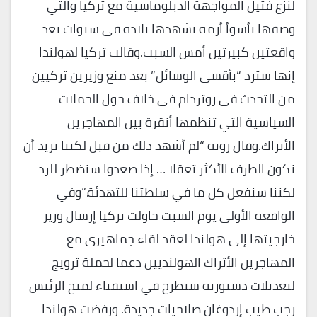
لنزع فتيل المواجهة الدبلوماسية مع تركيا والتي
وصفها بأسوأ أزمة تشهدها بلاده في سنوات بعد
واقعتين كبيرتين أمس السبت.وقالت تركيا لهولندا
إنها سترد “بأقسى الوسائل” بعد منع وزيرين تركيين
من التحدث في روتردام في خلاف حول الحملات
السياسية التي تنظمها أنقرة بين المهاجرين
الأتراك.وقال روته “لم أشهد ذلك من قبل لكننا نريد أن
نكون الطرف الأكثر تعقلا … إذا صعدوا سنضطر للرد
لكننا سنفعل كل ما في سلطتنا للتهدئة.”وفي
الواقعة الأولى يوم السبت حاولت تركيا إرسال وزير
خارجيتها إلى هولندا لعقد لقاء جماهيري مع
المهاجرين الأتراك الهولنديين دعما لحملة ترويج
لتعديلات دستورية ستطرح في استفتاء لمنح الرئيس
رجب طيب إردوغان صلاحيات جديدة. ورفضت هولندا