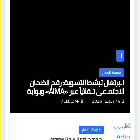
عدسة المدار
البرتغال تبسّط التسوية: رقم الضمان
الاجتماعي تلقائياً عبر «AIMA» وبوابة
جديدة لتجديد الإقامات
14 يوليو، 2026
ALMADAR
عدسة المدار
صعود صناعة السينما السعودية