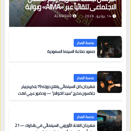
الاجتماعي تلقائياً عبر «AIMA» وبوابة
جديدة لتجديد الإقامات
14 يوليو، 2026
ALMADAR
عدسة المدار
صعود صناعة السينما السعودية
عدسة المدار
مهرجان كان السينمائي يفتتح دورته 79 بتكريم بيتر
جاكسون مخرج “سيد الخواتم” — وحضور عربي لافت
على السجادة الحمراء يضم نادين نجيم وآسر ياسين وخالد
مزنر ضمن لجنة التحكيم
عدسة المدار
مهرجان الاتحاد الأوروبي السينمائي في بانكوك — 21