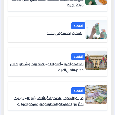
2026 بلجيكا
اقتصاد
الشيكات الخدمية في بلجيكا
اقتصاد
بعد قمة أنقرة: «أوربة الناتو» تتقدّم بينما واشنطن تقلّص
حضورها في القارة
اقتصاد
ضريبة الثروة في بلجيكا تشقّ ائتلاف «أريزونا»: دي ويفر
يحذّر من المقترحات المتطرّفة قبل معركة الموازنة