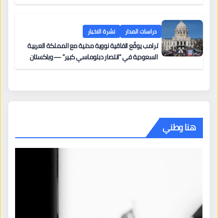
دراسات المدار
نشرة الاخبار
ترامب يوقّع اتفاقية نووية مدنية مع المملكة العربية
السعودية في “انتصار دبلوماسي كبير” — وباكستان
تطلب 10 مليارات دولار مقابل وساطتها في إيران
هنا وطني