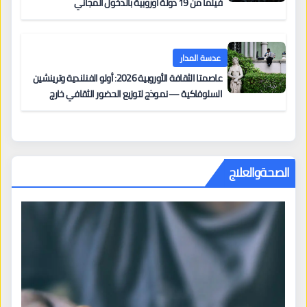
فيلماً من 19 دولة أوروبية بالدخول المجاني
عدسة المدار
عاصمتا الثقافة الأوروبية 2026: أولو الفنلندية وترينشين
السلوفاكية — نموذج لتوزيع الحضور الثقافي خارج
المراكز الكبرى
الصحةوالعلاج