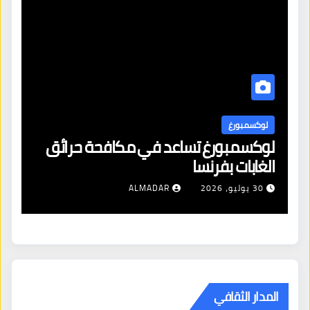
لوكسمبورغ
ل
لوكسمبورغ تساعد في مكافحة حرائق
اف
الغابات بفرنسا
ال
شن
30 يوليو، 2026
ALMADAR
ال
المدار الثقافي