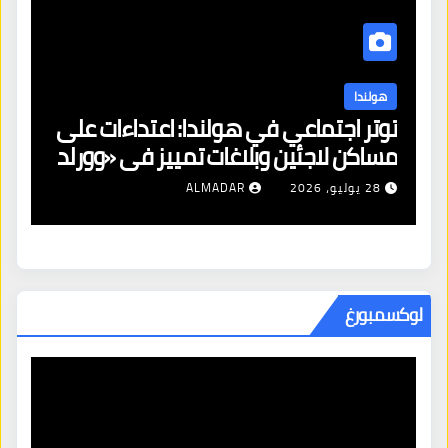
هولندا
توتر اجتماعي في هولندا: اعتداءات على
ه
مساكن لاجئين وبلاغات تمييز في «وورلد
ال
برايد»
28 يوليو، 2026
ALMADAR
لوكسمبورغ