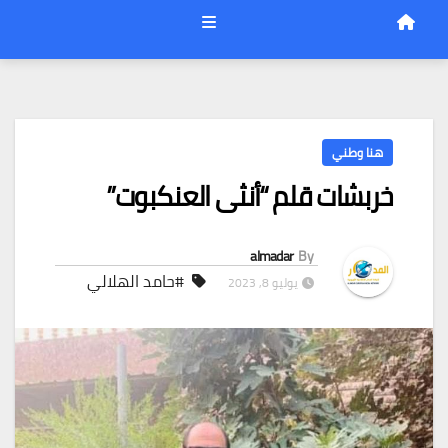
هنا وطني
خربشات قلم “أنثى العنكبوت”
almadar
By
#حامد الهلالي
يوليو 8, 2023