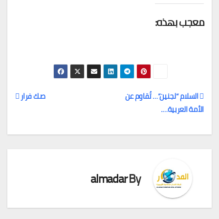
معجب بهذه:
السلام “لجنين”… تُقاوم عن
صك فرار
الأمة العربية….
تصفّح
المقالات
almadar
By