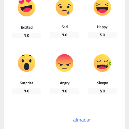
Sad
Happy
Excited
%
0
%
0
%
0
Surprise
Angry
Sleepy
%
0
%
0
%
0
almadar