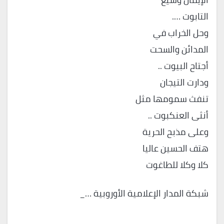
التابوت ….
وحل الخراب في
المدائن والسحت
أجتاح البيوت ..
ودارت التيجان
تنفث سمومها مثل
أنثى العنكبوت ..
وعلى مذبح الحرية
هتف الحسين عاليا
كلا وكلا للطاغوت
شبكة المدار الإعلامية الأوروبية …_