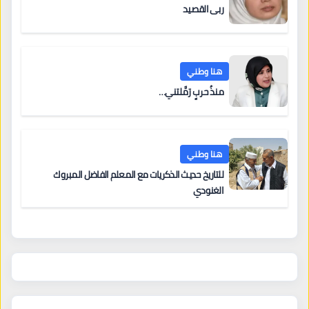
ربى القصيد
هنا وطني
منذُ حربٍ رَمَّلتني…
هنا وطني
للتاريخ حديث الذكريات مع المعلم الفاضل المبروك
الغنودي