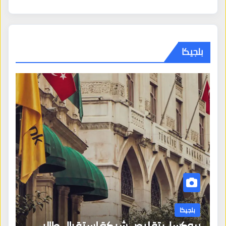
بلجيكا
بلجيكا