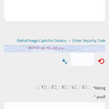
AlphaOmega Captcha Classica – Enter Security Code
➴
⟲
1
2
3
4
5
*
Rating
الاسم
*