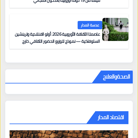
فيلماً من 19 دولة أوروبية بالدخول المجاني
عدسة المدار
عاصمتا الثقافة الأوروبية 2026: أولو الفنلندية وترينشين
السلوفاكية — نموذج لتوزيع الحضور الثقافي خارج
المراكز الكبرى
الصحةوالعلاج
اقتصاد المدار