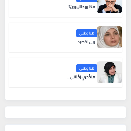
ماذا يريد الليبيون؟
هنا وطني
ربى القصيد
هنا وطني
منذُ حربٍ رَمَّلتني…