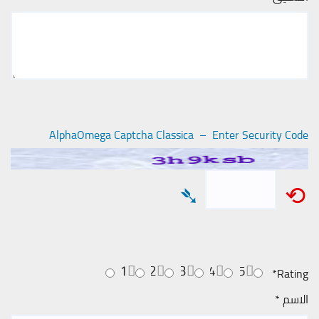
AlphaOmega Captcha Classica – Enter Security Code
➴
⟲
1
2
3
4
5
*
Rating
الاسم
*