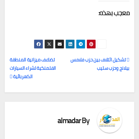
معجب بهذه:
تشكيل ائتلاف بين حزب فلامس
تضاعف ميزانية المنطقة
بيلانج وحزب ستيب
الفلمنكية لشراء السيارات
تصفّح
الكهربائية
المقالات
almadar
By