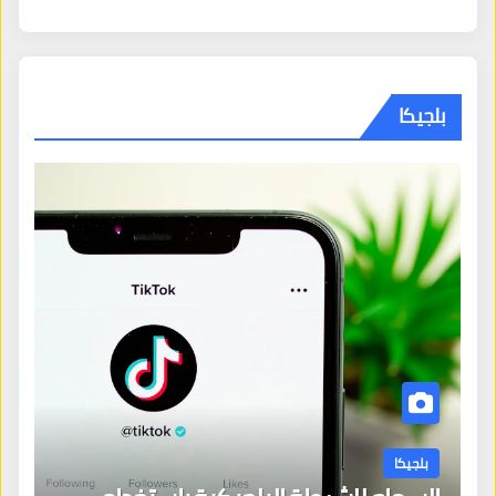
بلجيكا
بلجيكا