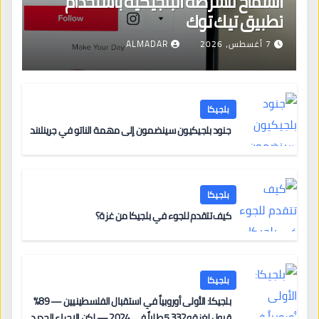
السماح للشرطة البلجيكية باستخدام
تطبيق تيك توك
7 أغسطس، 2026
ALMADAR
بلجيكا
جنود بلجيكيون سينضمون إلى مهمة الناتو في جرينلاند
بلجيكا
كيف تتقدم للجوء في بلجيكا من غزة؟
بلجيكا
بلجيكا: الأولى أوروبياً في استقبال الفلسطينيين — 89%
قبول لغزة و5,332 طلباً في 2024 — لكن الإجراء الجديد