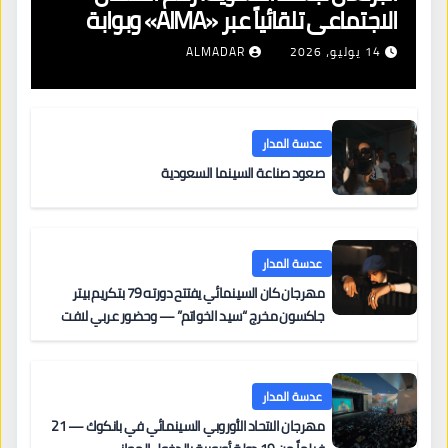
الاجتماعي تلقائياً عبر «AIMA» وبوابة
جديدة لتجديد الإقامات
14 يوليو، 2026
ALMADAR
عدسة المدار
صعود صناعة السينما السعودية
عدسة المدار
مهرجان كان السينمائي يفتتح دورته 79 بتكريم بيتر
جاكسون مخرج “سيد الخواتم” — وحضور عربي لافت
على السجادة الحمراء يضم نادين نجيم وآسر ياسين وخالد
مزنر ضمن لجنة التحكيم
عدسة المدار
مهرجان الاتحاد الأوروبي السينمائي في بانكوك — 21