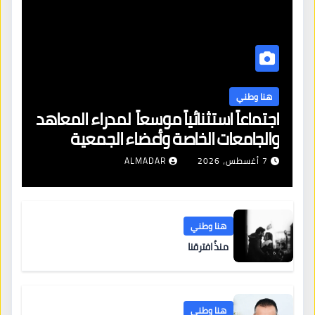
هنا وطني
اجتماعاً استثنائياً موسعاً لمدراء المعاهد
والجامعات الخاصة وأعضاء الجمعية
العمومية للنقابة العامة لمؤسسات
7 أغسطس، 2026
ALMADAR
التعليم والتدريب الخاص في ليبيا
هنا وطني
منذُ افترقنا
هنا وطني