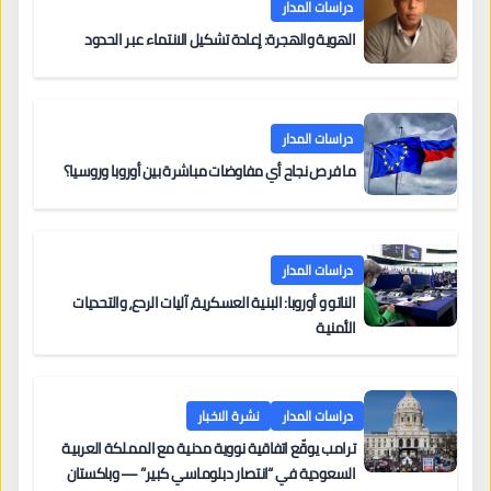
دراسات المدار
الهوية والهجرة: إعادة تشكيل الانتماء عبر الحدود
دراسات المدار
ما فرص نجاح أي مفاوضات مباشرة بين أوروبا وروسيا؟
دراسات المدار
الناتو و أوروبا: البنية العسكرية، آليات الردع، والتحديات
الأمنية
دراسات المدار
نشرة الاخبار
ترامب يوقّع اتفاقية نووية مدنية مع المملكة العربية
السعودية في “انتصار دبلوماسي كبير” — وباكستان