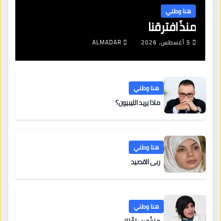
هنا وطني
منذُ افترقنا
5 أغسطس، 2026
ALMADAR
هنا وطني
ماذا يريد الليبيون؟
هنا وطني
ربى القصيد
هنا وطني
منذُ حربٍ رَمَّلتني…