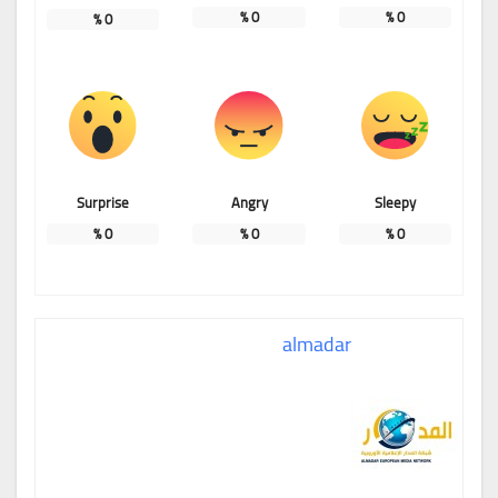
%
0
%
0
%
0
Surprise
Angry
Sleepy
%
0
%
0
%
0
almadar