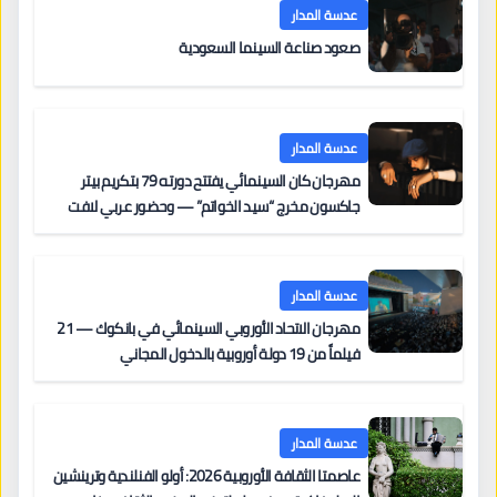
عدسة المدار
صعود صناعة السينما السعودية
عدسة المدار
مهرجان كان السينمائي يفتتح دورته 79 بتكريم بيتر
جاكسون مخرج “سيد الخواتم” — وحضور عربي لافت
على السجادة الحمراء يضم نادين نجيم وآسر ياسين وخالد
مزنر ضمن لجنة التحكيم
عدسة المدار
مهرجان الاتحاد الأوروبي السينمائي في بانكوك — 21
فيلماً من 19 دولة أوروبية بالدخول المجاني
عدسة المدار
عاصمتا الثقافة الأوروبية 2026: أولو الفنلندية وترينشين