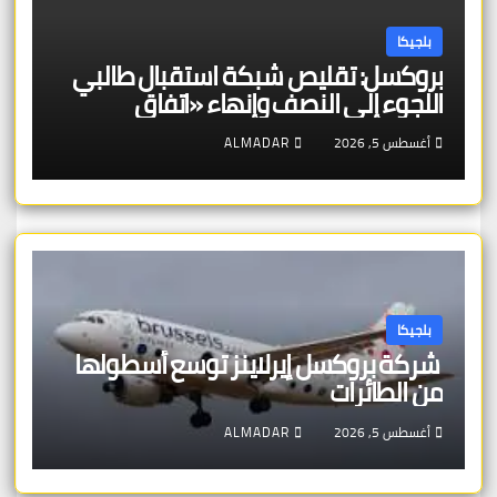
بلجيكا
بروكسل: تقليص شبكة استقبال طالبي
اللجوء إلى النصف وإنهاء «اتفاق
بروكسل»
أغسطس 5, 2026
ALMADAR
بلجيكا
شركة بروكسل إيرلاينز توسع أسطولها
من الطائرات
أغسطس 5, 2026
ALMADAR