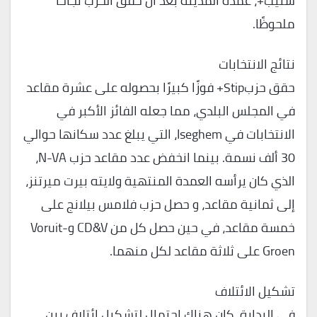
ستيب+، عمدة المدينة بعد أن حقق الحزب نجاحًا
ملحوظًا.
نتائج الانتخابات
حقق حزبStip+ فوزًا كبيرًا بحصوله على عشرة مقاعد
في المجلس البلدي، مما جعله الفائز الأكبر في
الانتخابات في Iseghem، التي يبلغ عدد سكانها حوالي
30 ألف نسمة. بينما انخفض عدد مقاعد حزب N-VA،
الذي كان يرأسه العمدة المنتهية ولايته بيرت ميرتنز،
إلى ثمانية مقاعد، و حصل حزب فلامس بيلانج على
خمسة مقاعد، في حين حصل كل من CD&V وVoruit-
Groen على ثلاثة مقاعد لكل منهما.
تشكيل الائتلاف
في البداية، كان هناك احتمال لتشكيل ائتلاف بين