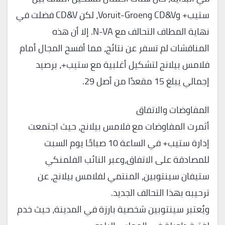
ستيب+ وCD&V وVoruit-Groen، لكن CD&V فضلت في
نهاية المطاف التحالف مع N-VA. إلا أن هذه
المناقشات لم تسفر عن نتائج، مما أفسح المجال أمام
فلامس بيلانج لتشكيل أغلبية مع ستيب+، برصيد
إجمالي يبلغ 15 مقعدًا من أصل 29.
المفاوضات والاتفاق
أثمرت المفاوضات مع فلامس بيلانج، حيث اجتمعت
إدارة ستيب+ في الساعة 10 صباحًا يوم السبت
للمصادقة على الاتفاق،وعبر النائب الفلمنكي
ستيفان سينتوبين، المنتمي لفلامس بيلانج، عن
ترحيبه بهذا التحالف الجديد.
ويُعتبر سينتوبين شخصية بارزة في المدينة، حيث خدم