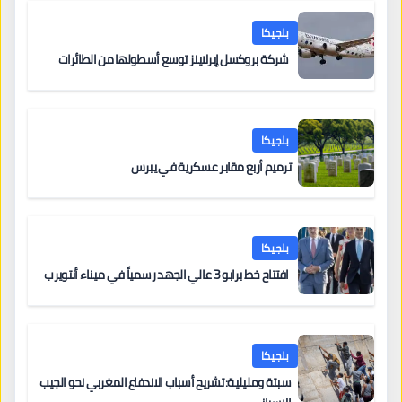
بلجيكا
شركة بروكسل إيرلاينز توسع أسطولها من الطائرات
بلجيكا
ترميم أربع مقابر عسكرية في يبرس
بلجيكا
افتتاح خط برابو 3 عالي الجهد رسمياً في ميناء أنتويرب
بلجيكا
سبتة ومليلية: تشريح أسباب الاندفاع المغربي نحو الجيب