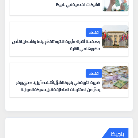
الشيكات الخدمية في بلجيكا
اقتصاد
بعد قمة أنقرة: «أوربة الناتو» تتقدّم بينما واشنطن تقلّص
حضورها في القارة
اقتصاد
ضريبة الثروة في بلجيكا تشقّ ائتلاف «أريزونا»: دي ويفر
يحذّر من المقترحات المتطرّفة قبل معركة الموازنة
بلجيكا