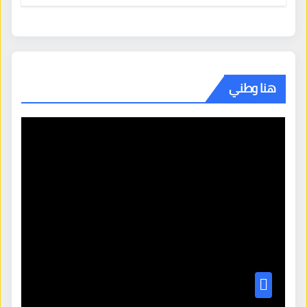
تطلب 10 مليارات دولار مقابل وساطتها في إيران
هنا وطني