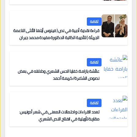
ثقافة
قراءة نقدية أدبية في نص ( فينوس أيتها الأنثى الناعمة
الجريئة ) للأديبة الكاتبة الدكتورة مفيدة محمد جبران
ثقافة
عائشة بازامة: خفايا الحس الشعري ودلالاته في بعض
نصوص الشاعرة/ كريمة أحمد
ثقافة
تعدد القراءات واحتمالات المعنى في شعر أدونيس:
مقاربة تأويلية في انفتاح النص الشعري