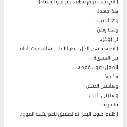
(الأم تقف، ترفع قطعة خبز نحو السماء):
هذا جسدنا،
وهذا صبرنا،
وهذا وطنٌ
لن يُؤكل.
(الضوء يصعد، الكل ينظر للأعلى. يعلو صوت الطفل
من العمق):
الطفل (صوت فقط):
سأعودُ…
وسأحمل الدفتر،
وسنبني البيت
بلا خوف.
(إظلام. صوت البحر، ثم تصفيق ناعم يشبه الموج).