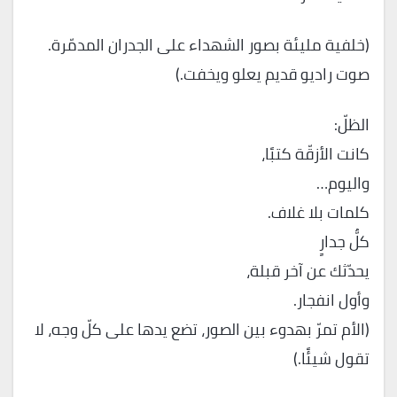
(خلفية مليئة بصور الشهداء على الجدران المدمّرة.
صوت راديو قديم يعلو ويخفت.)
الظلّ:
كانت الأزقّة كتبًا،
واليوم…
كلمات بلا غلاف.
كلُّ جدارٍ
يحدّثك عن آخر قبلة،
وأول انفجار.
(الأم تمرّ بهدوء بين الصور، تضع يدها على كلّ وجه، لا
تقول شيئًا.)