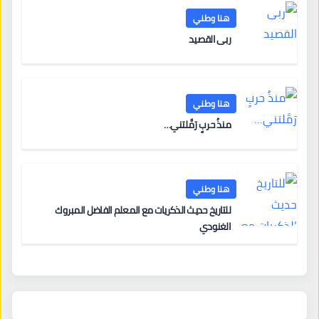
هنا وطني
ربى القصيد
هنا وطني
منذُ حربٍ رَمَّلتني…
هنا وطني
للتاريخ حديث الذكريات مع المعلم الفاضل المبروك
الغنودي