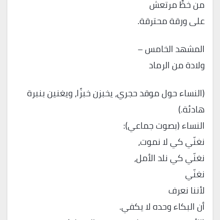
من خطٍّ مرتعش
على ورقة محترقة.
المشهد الخامس –
ولادة من الرماد
(النساء حول موقد حجري، يخبزن خبزًا، ويغنين بنبرة
هادئة.)
النساء (بصوت جماعي):
نغنّي كي لا نموت،
نغنّي كي نلد الأمل،
نغنّي
لأننا نعرف
أن البكاء وحده لا يكفي.