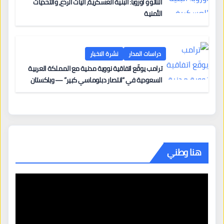
الناتو و أوروبا: البنية العسكرية، آليات الردع، والتحديات
الأمنية
دراسات المدار
نشرة الاخبار
ترامب يوقّع اتفاقية نووية مدنية مع المملكة العربية
السعودية في “انتصار دبلوماسي كبير” — وباكستان
تطلب 10 مليارات دولار مقابل وساطتها في إيران
هنا وطني