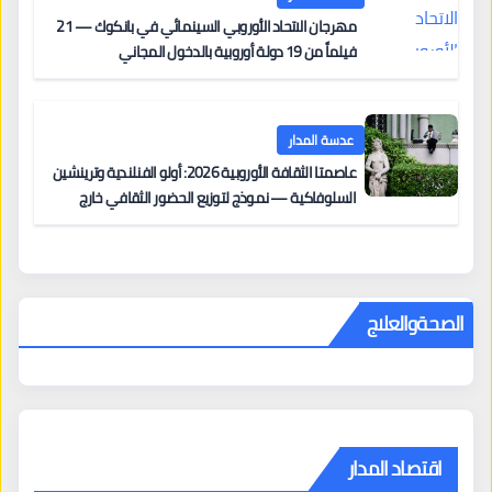
مهرجان الاتحاد الأوروبي السينمائي في بانكوك — 21
فيلماً من 19 دولة أوروبية بالدخول المجاني
عدسة المدار
عاصمتا الثقافة الأوروبية 2026: أولو الفنلندية وترينشين
السلوفاكية — نموذج لتوزيع الحضور الثقافي خارج
المراكز الكبرى
الصحةوالعلاج
اقتصاد المدار