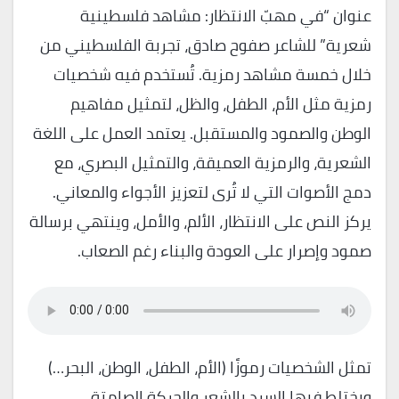
عنوان “في مهبّ الانتظار: مشاهد فلسطينية
شعرية” للشاعر صفوح صادق، تجربة الفلسطيني من
خلال خمسة مشاهد رمزية. تُستخدم فيه شخصيات
رمزية مثل الأم، الطفل، والظل، لتمثيل مفاهيم
الوطن والصمود والمستقبل. يعتمد العمل على اللغة
الشعرية، والرمزية العميقة، والتمثيل البصري، مع
دمج الأصوات التي لا تُرى لتعزيز الأجواء والمعاني.
يركز النص على الانتظار، الألم، والأمل، وينتهي برسالة
صمود وإصرار على العودة والبناء رغم الصعاب.
تمثل الشخصيات رموزًا (الأم، الطفل، الوطن، البحر…)
ويختلط فيها السرد بالشعر والحركة الصامتة.