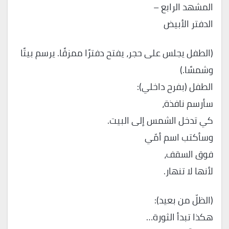
المشهد الرابع –
الدفتر الأبيض
(الطفل يجلس على حجر، يفتح دفترًا ممزقًا. يرسم بيتًا
وشمسًا.)
الطفل (بفرح داخلي):
سأرسم نافذة،
كي تدخل الشمس إلى البيت.
وسأكتب اسم أمّي
فوق السقف،
لأنها لا تنهار.
(الظلّ من بعيد):
هكذا تبدأ الثورة…