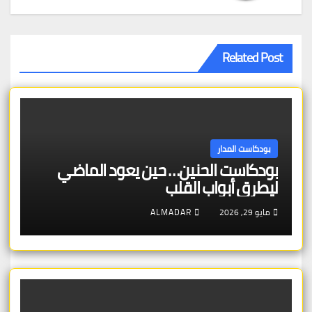
Related Post
بودكاست المدار
بودكاست الحنين… حين يعود الماضي
ليطرق أبواب القلب
مايو 29, 2026
ALMADAR