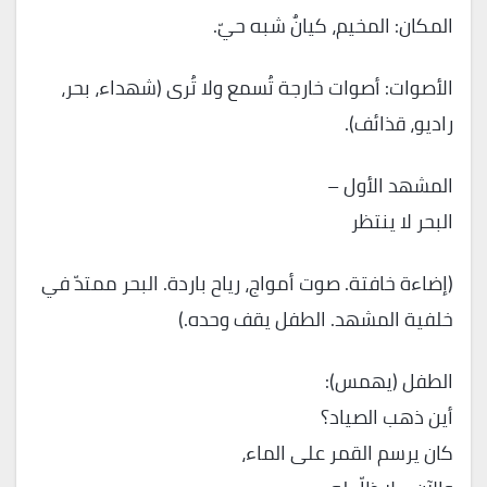
المكان: المخيم، كيانٌ شبه حيّ.
الأصوات: أصوات خارجة تُسمع ولا تُرى (شهداء، بحر،
راديو، قذائف).
المشهد الأول –
البحر لا ينتظر
(إضاءة خافتة. صوت أمواج، رياح باردة. البحر ممتدّ في
خلفية المشهد. الطفل يقف وحده.)
الطفل (يهمس):
أين ذهب الصياد؟
كان يرسم القمر على الماء،