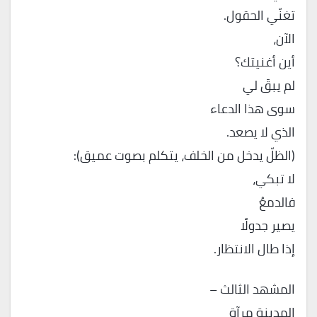
تغنّي الحقول.
الآن،
أين أغنيتك؟
لم يبقَ لي
سوى هذا الدعاء
الذي لا يصعد.
(الظلّ يدخل من الخلف، يتكلم بصوت عميق):
لا تبكي،
فالدمعُ
يصير جدولًا
إذا طال الانتظار.
المشهد الثالث –
المدينة مرآة