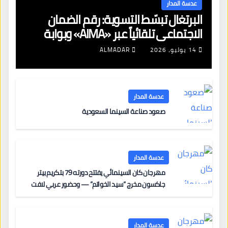
عدسة المدار
البرتغال تبسّط التسوية: رقم الضمان
الاجتماعي تلقائياً عبر «AIMA» وبوابة
جديدة لتجديد الإقامات
14 يوليو، 2026
ALMADAR
عدسة المدار
صعود صناعة السينما السعودية
عدسة المدار
مهرجان كان السينمائي يفتتح دورته 79 بتكريم بيتر
جاكسون مخرج “سيد الخواتم” — وحضور عربي لافت
على السجادة الحمراء يضم نادين نجيم وآسر ياسين وخالد
مزنر ضمن لجنة التحكيم
عدسة المدار