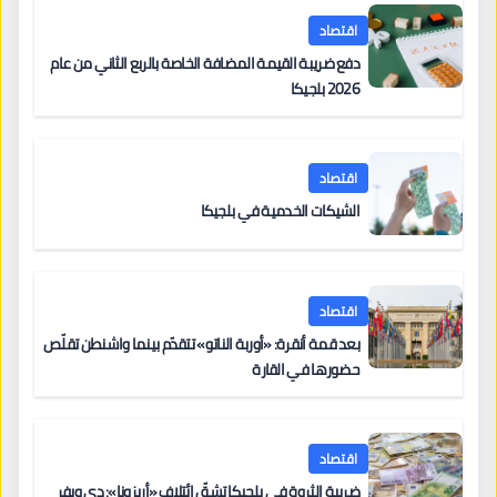
اقتصاد
دفع ضريبة القيمة المضافة الخاصة بالربع الثاني من عام
2026 بلجيكا
اقتصاد
الشيكات الخدمية في بلجيكا
اقتصاد
بعد قمة أنقرة: «أوربة الناتو» تتقدّم بينما واشنطن تقلّص
حضورها في القارة
اقتصاد
ضريبة الثروة في بلجيكا تشقّ ائتلاف «أريزونا»: دي ويفر