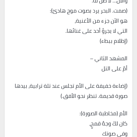
والآن… لا ظلّ له.
(صمت. البحر يرد بصوت موج هادئ):
هو الآن جزء من الأغنية،
التي لا يجرؤ أحد على غنائها.
(إظلام ببطء)
المشهد الثاني –
أمّ على التل
(إضاءة خفيفة على الأم تجلس عند تلة ترابية، بيدها
صورة قديمة. تنظر نحو الأفق.)
الأم (مخاطبة الصورة):
كان لكَ وجهُ قمحٍ،
وفي صوتك