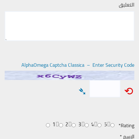
التعليق
AlphaOmega Captcha Classica – Enter Security Code
➴
⟲
1
2
3
4
5
*
Rating
الاسم
*