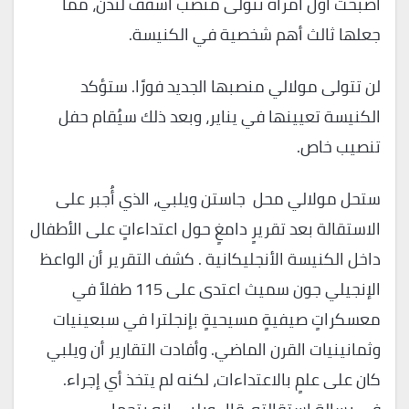
أصبحت أول امرأة تتولى منصب أسقف لندن، مما
جعلها ثالث أهم شخصية في الكنيسة.
لن تتولى مولالي منصبها الجديد فورًا. ستؤكد
الكنيسة تعيينها في يناير، وبعد ذلك سيُقام حفل
تنصيب خاص.
ستحل مولالي محل جاستن ويلبي، الذي أُجبر على
الاستقالة بعد تقريرٍ دامغٍ حول اعتداءاتٍ على الأطفال
داخل الكنيسة الأنجليكانية . كشف التقرير أن الواعظ
الإنجيلي جون سميث اعتدى على 115 طفلاً في
معسكراتٍ صيفيةٍ مسيحيةٍ بإنجلترا في سبعينيات
وثمانينيات القرن الماضي. وأفادت التقارير أن ويلبي
كان على علمٍ بالاعتداءات، لكنه لم يتخذ أي إجراء.