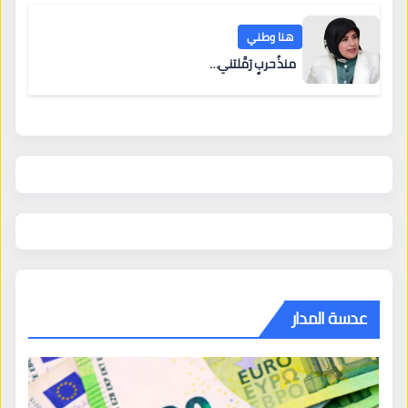
هنا وطني
منذُ حربٍ رَمَّلتني…
عدسة المدار