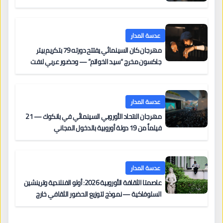
عدسة المدار
مهرجان كان السينمائي يفتتح دورته 79 بتكريم بيتر
جاكسون مخرج “سيد الخواتم” — وحضور عربي لافت
على السجادة الحمراء يضم نادين نجيم وآسر ياسين وخالد
مزنر ضمن لجنة التحكيم
عدسة المدار
مهرجان الاتحاد الأوروبي السينمائي في بانكوك — 21
فيلماً من 19 دولة أوروبية بالدخول المجاني
عدسة المدار
عاصمتا الثقافة الأوروبية 2026: أولو الفنلندية وترينشين
السلوفاكية — نموذج لتوزيع الحضور الثقافي خارج
المراكز الكبرى