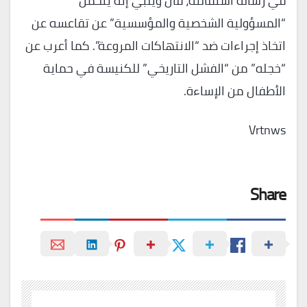
في رسالة استقالته، قال ويلبي إنه يتحمل
“المسؤولية الشخصية والمؤسسية” عن تقاعسه عن
اتخاذ إجراءات ضد “الانتهاكات المروعة”. كما أعرب عن
“خجله” من “الفشل التاريخي” للكنيسة في حماية
الأطفال من الإساءة.
Vrtnws
Share