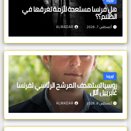
اوروبا
هل فرنسا مستعدة لأزمة تغرقها في
الظلام؟؟
أغسطس 7, 2026
ALMADAR
اوروبا
روسيا تستهدف المرشح الرئاسي لفرنسا
غابرييل أتال
أغسطس 6, 2026
ALMADAR