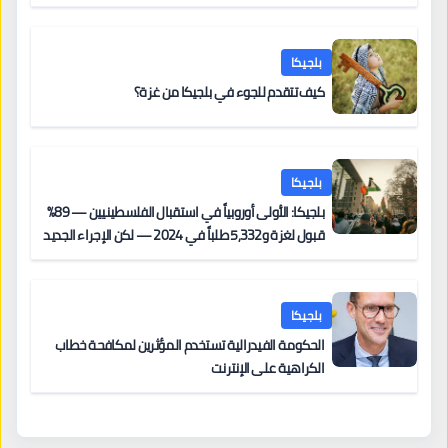
بلجيكا
كيف تتقدم للجوء في بلجيكا من غزة؟
بلجيكا
بلجيكا: الأولى أوروبياً في استقبال الفلسطينيين — 89%
قبول لغزة و5,332 طلباً في 2024 — لكن الإجراء الجديد
من 12 يونيو يُعقّد المسار لمن يحمل وضعاً في دولة EU
أخرى
بلجيكا
الحكومة الفيدرالية تستخدم المؤثرين لمكافحة خطاب
الكراهية على الإنترنت