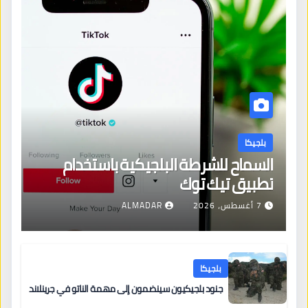
بلجيكا
السماح للشرطة البلجيكية باستخدام
تطبيق تيك توك
7 أغسطس، 2026
ALMADAR
بلجيكا
جنود بلجيكيون سينضمون إلى مهمة الناتو في جرينلاند