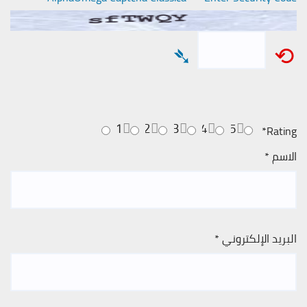
➴
⟲
1
2
3
4
5
*
Rating
الاسم
*
البريد الإلكتروني
*