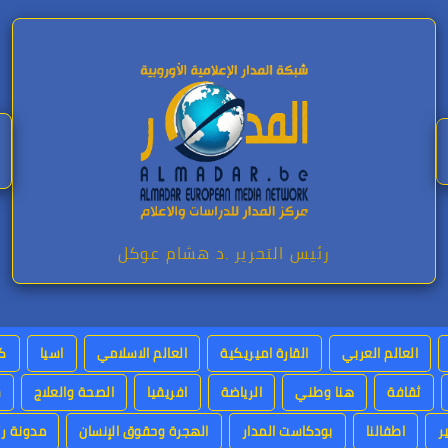
رئيس التحرير .د هشام عوكل
العالم العربي
القارة اميريكية
العالم الاسلامي
اسيا
كت
ثقافة
هنا وطني
الرياضة
افريقيا
الصحة والعلاج
س
ر
اطفالنا
بودكاست المدار
الهجرة وحقوق الإنسان
مدونة رئ