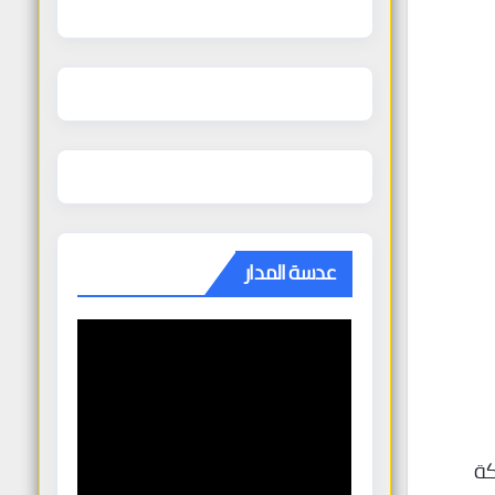
عدسة المدار
كة