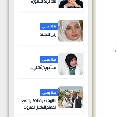
ماذا يريد الليبيون؟
هنا وطني
ربى القصيد
ية
هنا وطني
منذُ حربٍ رَمَّلتني…
هنا وطني
للتاريخ حديث الذكريات مع
المعلم الفاضل المبروك
الغنودي