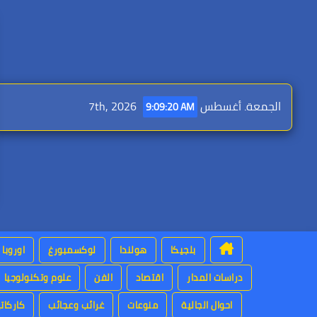
Ski
t
conten
الجمعة. أغسطس 7th, 2026
9:09:22 AM
بلجيكا
هولندا
لوكسمبورغ
اوروبا
دراسات المدار
اقتصاد
الفن
علوم وتكنولوجيا
احوال الجالية
منوعات
غرائب وعجائب
كاركاتي