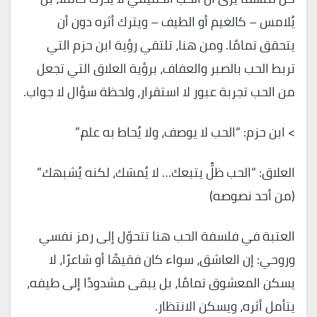
يُلامس – كالغيم أو الطيف – ويترك أثره دون أن
يتحقق تمامًا. ومن هنا، تلتقي رؤية ابن حزم التي
تربط الحب بالصبر والعفاف، برؤية العلاق التي تجعل
من الحب تجربة عبور لا استقرار، ولحظة سؤال لا جواب.
> ابن حزم: “الحب لا يوصف، ولا يُحاط به علم.”
العلاق: “الحب ظلٌّ يتبعك… لا يُمسَك، لكنه يُشبهك.”
(من أحد نصوصه)
العتبة في فلسفة الحب هنا تتحوّل إلى رمز نفسي
وروحي: إن العاشق، سواء كان فقيهًا أو شاعرًا، لا
يسكن المعشوق تمامًا، بل يبقى مشدودًا إلى طيفه،
يتأمل أثره، ويسكن الانتظار.