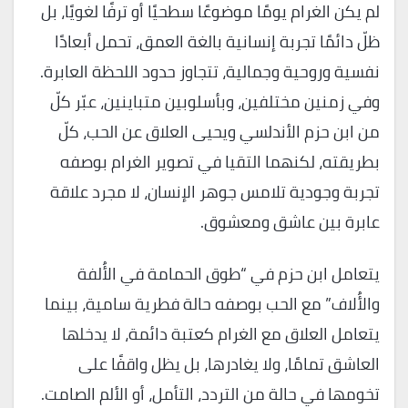
لم يكن الغرام يومًا موضوعًا سطحيًا أو ترفًا لغويًا، بل
ظلّ دائمًا تجربة إنسانية بالغة العمق، تحمل أبعادًا
نفسية وروحية وجمالية، تتجاوز حدود اللحظة العابرة.
وفي زمنين مختلفين، وبأسلوبين متباينين، عبّر كلّ
من ابن حزم الأندلسي ويحيى العلاق عن الحب، كلّ
بطريقته، لكنهما التقيا في تصوير الغرام بوصفه
تجربة وجودية تلامس جوهر الإنسان، لا مجرد علاقة
عابرة بين عاشق ومعشوق.
يتعامل ابن حزم في “طوق الحمامة في الأُلفة
والأُلاف” مع الحب بوصفه حالة فطرية سامية، بينما
يتعامل العلاق مع الغرام كعتبة دائمة، لا يدخلها
العاشق تمامًا، ولا يغادرها، بل يظل واقفًا على
تخومها في حالة من التردد، التأمل، أو الألم الصامت.