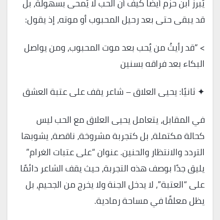
يُبرز ابن حزم أيضًا كيف أن الحب لا يُمحى بسهولة، بل
قد يبقى حتى بعد رحيل المحبوب أو موته، إذ يقول:
> “قد رأيتُ من يُحب بعد موت المحبوب، ومن يواصل
البكاء بعد فراقه بسنين
✦ ثانيًا: يحيى العلاق – شاعر يقف على عتبة العشق
في المقابل، يتعامل يحيى العلاق مع الحب ليس
كحالة مكتملة، بل كتجربة مشروخة، ناقصة، يشوبها
التردد والانتظار والحنين. عنوان “على عتبات الغرام”
يليق جدًا بوصف هذه التجربة، حيث يقف الشاعر دائمًا
على “العتبة”، لا يدخل الجنة ولا يخرج من الجحيم، بل
يظل معلقًا في مساحة رمادية.