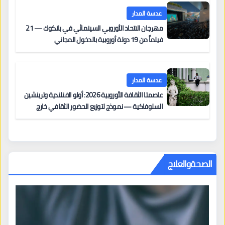
عدسة المدار
مهرجان الاتحاد الأوروبي السينمائي في بانكوك — 21
فيلماً من 19 دولة أوروبية بالدخول المجاني
عدسة المدار
عاصمتا الثقافة الأوروبية 2026: أولو الفنلندية وترينشين
السلوفاكية — نموذج لتوزيع الحضور الثقافي خارج
المراكز الكبرى
الصحةوالعلاج