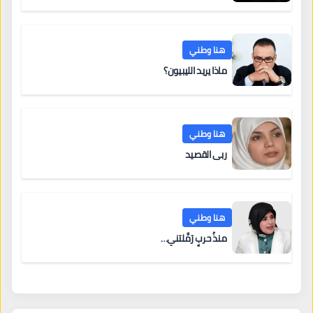
هنا وطني
ماذا يريد الليبيون؟
هنا وطني
ربى القصيد
هنا وطني
منذُ حربٍ رَمَّلتني…