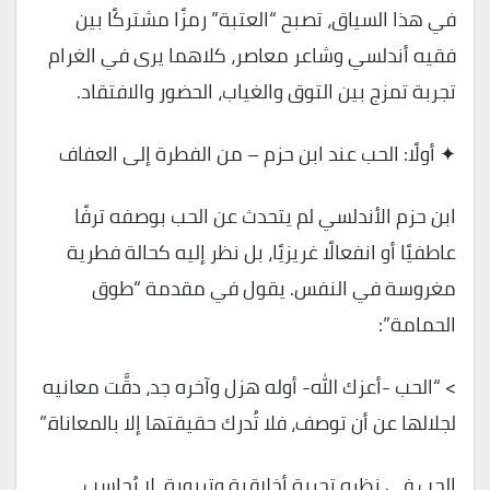
في هذا السياق، تصبح “العتبة” رمزًا مشتركًا بين
فقيه أندلسي وشاعر معاصر، كلاهما يرى في الغرام
تجربة تمزج بين التوق والغياب، الحضور والافتقاد.
✦ أولًا: الحب عند ابن حزم – من الفطرة إلى العفاف
ابن حزم الأندلسي لم يتحدث عن الحب بوصفه ترفًا
عاطفيًا أو انفعالًا غريزيًا، بل نظر إليه كحالة فطرية
مغروسة في النفس. يقول في مقدمة “طوق
الحمامة”:
> “الحب -أعزك الله- أوله هزل وآخره جد، دقَّت معانيه
لجلالها عن أن توصف، فلا تُدرك حقيقتها إلا بالمعاناة.”
الحب في نظره تجربة أخلاقية وتربوية، لا يُحاسب