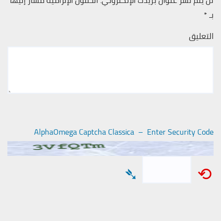
لن يتم نشر عنوان بريدك الإلكتروني.
الحقول الإلزامية مشار إليها
بـ
*
التعليق
AlphaOmega Captcha Classica – Enter Security Code
➴
⟲