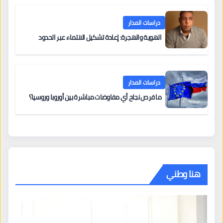
دراسات المدار
الهوية والهجرة: إعادة تشكيل الانتماء عبر الحدود
دراسات المدار
ما فرص نجاح أي مفاوضات مباشرة بين أوروبا وروسيا؟
هنا وطني