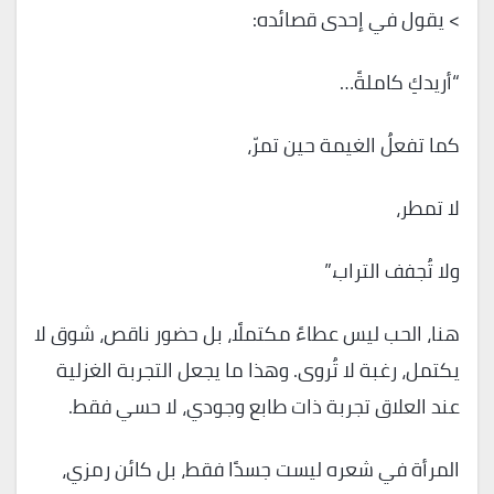
> يقول في إحدى قصائده:
“أريدكِ كاملةً…
كما تفعلُ الغيمة حين تمرّ،
لا تمطر،
ولا تُجفف التراب.”
هنا، الحب ليس عطاءً مكتملًا، بل حضور ناقص، شوق لا
يكتمل، رغبة لا تُروى. وهذا ما يجعل التجربة الغزلية
عند العلاق تجربة ذات طابع وجودي، لا حسي فقط.
المرأة في شعره ليست جسدًا فقط، بل كائن رمزي،