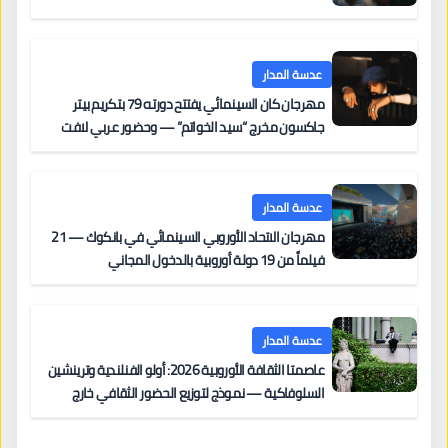
عدسة المدار
مهرجان كان السينمائي يفتتح دورته 79 بتكريم بيتر
جاكسون مخرج “سيد الخواتم” — وحضور عربي لافت
على السجادة الحمراء يضم نادين نجيم وآسر ياسين وخالد
مزنر ضمن لجنة التحكيم
عدسة المدار
مهرجان الاتحاد الأوروبي السينمائي في بانكوك — 21
فيلماً من 19 دولة أوروبية بالدخول المجاني
عدسة المدار
عاصمتا الثقافة الأوروبية 2026: أولو الفنلندية وترينشين
السلوفاكية — نموذج لتوزيع الحضور الثقافي خارج
المراكز الكبرى