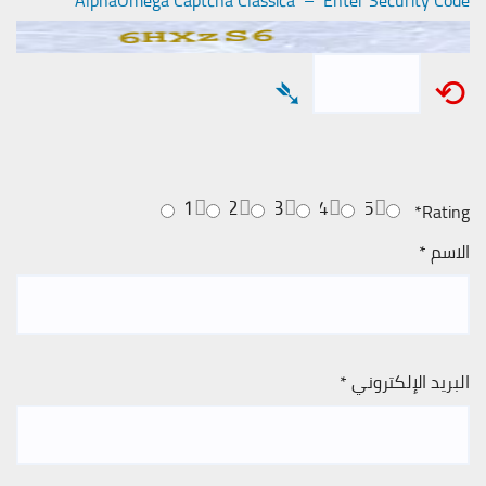
AlphaOmega Captcha Classica – Enter Security Code
➴
⟲
1
2
3
4
5
*
Rating
الاسم
*
البريد الإلكتروني
*