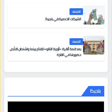
اقتصاد
الشيكات الخدمية في بلجيكا
اقتصاد
بعد قمة أنقرة: «أوربة الناتو» تتقدّم بينما واشنطن تقلّص
حضورها في القارة
بلجيكا