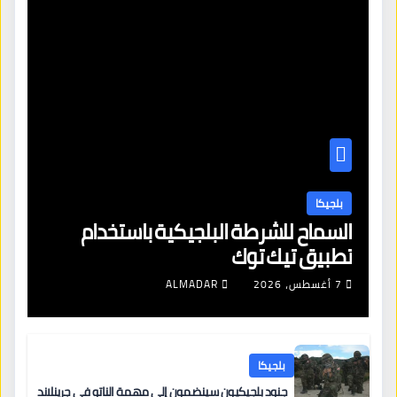
بلجيكا
السماح للشرطة البلجيكية باستخدام
تطبيق تيك توك
7 أغسطس، 2026
ALMADAR
بلجيكا
جنود بلجيكيون سينضمون إلى مهمة الناتو في جرينلاند