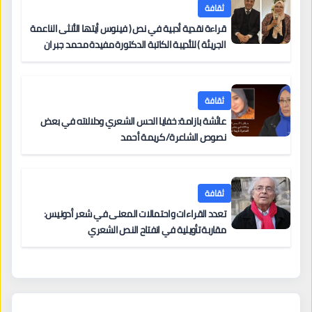
ثقافة
قراءة نقدية أدبية في نص ( فينوس أيتها الأنثى الناعمة
الجريئة ) للأديبة الكاتبة الدكتورة مفيدة محمد جبران
ثقافة
عائشة بازامة: خفايا الحس الشعري ودلالاته في بعض
نصوص الشاعرة/ كريمة أحمد
ثقافة
تعدد القراءات واحتمالات المعنى في شعر أدونيس:
مقاربة تأويلية في انفتاح النص الشعري