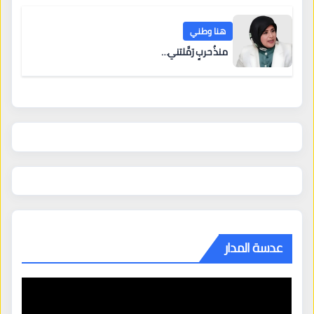
هنا وطني
منذُ حربٍ رَمَّلتني…
عدسة المدار