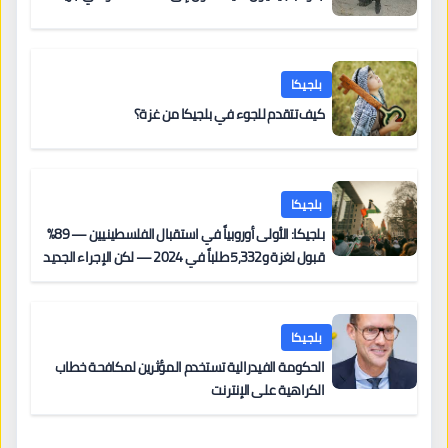
بلجيكا
كيف تتقدم للجوء في بلجيكا من غزة؟
بلجيكا
بلجيكا: الأولى أوروبياً في استقبال الفلسطينيين — 89%
قبول لغزة و5,332 طلباً في 2024 — لكن الإجراء الجديد
من 12 يونيو يُعقّد المسار لمن يحمل وضعاً في دولة EU
أخرى
بلجيكا
الحكومة الفيدرالية تستخدم المؤثرين لمكافحة خطاب
الكراهية على الإنترنت