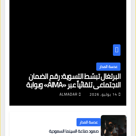
عدسة المدار
البرتغال تبسّط التسوية: رقم الضمان
الاجتماعي تلقائياً عبر «AIMA» وبوابة
جديدة لتجديد الإقامات
14 يوليو، 2026
ALMADAR
عدسة المدار
صعود صناعة السينما السعودية